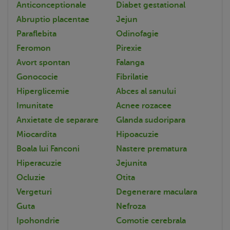
Anticonceptionale
Diabet gestational
Abruptio placentae
Jejun
Paraflebita
Odinofagie
Feromon
Pirexie
Avort spontan
Falanga
Gonococie
Fibrilatie
Hiperglicemie
Abces al sanului
Imunitate
Acnee rozacee
Anxietate de separare
Glanda sudoripara
Miocardita
Hipoacuzie
Boala lui Fanconi
Nastere prematura
Hiperacuzie
Jejunita
Ocluzie
Otita
Vergeturi
Degenerare maculara
Guta
Nefroza
Ipohondrie
Comotie cerebrala