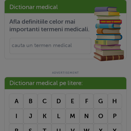
Dictionar medical
Afla definitiile celor mai
importanti termeni medicali.
Dictionar medical pe litere:
A
B
C
D
E
F
G
H
I
J
K
L
M
N
O
P
R
S
T
U
V
W
X
Y