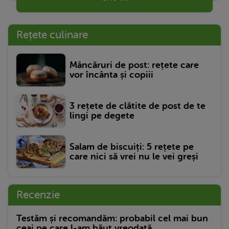
Rețete culinare
Mâncăruri de post: rețete care
vor încânta și copiii
3 rețete de clătite de post de te
lingi pe degete
Salam de biscuiți: 5 rețete pe
care nici să vrei nu le vei greși
Recenzie
Testăm și recomandăm: probabil cel mai bun
ceai pe care l-am băut vreodată