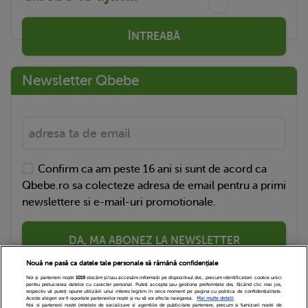
ÎNTREABĂ
Newsletter Qbebe
Confirm ca am peste 16 ani si sunt de acord ca
Qbebe.ro sa colecteze adresa de email pentru a primi
newslettere si e-mail-uri promotionale.
DA, MA ABONEZ LA NEWSLETTER
Nouă ne pasă ca datele tale personale să rămână confidențiale
Noi și partenerii noștri
1019
stocăm și/sau accesăm informații pe dispozitivul dvs., precum identificatorii cookie unici
pentru prelucrarea datelor cu caracter personal. Puteți accepta sau gestiona preferințele dvs. făcând clic mai jos,
respectiv vă puteți opune utilizării unui interes legitim în orice moment pe pagina cu politica de confidențialitate.
Aceste alegeri vor fi raportate partenerilor noștri și nu vă vor afecta navigarea.
Mai multe detalii
Noi si partenerii nostri (retelele de socializare si agentiile de publicitate partenere, precum si furnizorii nostri de