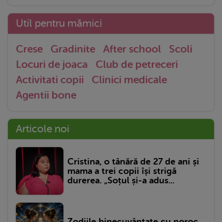
Util pentru mămici
Crese
Gradinite
After school
Scoli
Locuri de joaca
Club de petreceri
Activitati copii
Clinici medicale
Agentii bone
Articole noi
Cristina, o tânără de 27 de ani și
mama a trei copii își strigă
durerea. „Soțul și-a adus...
Zodiile binecuvântate cu noroc