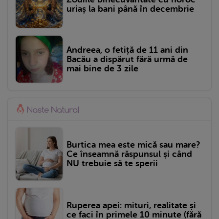
uriaș la bani până în decembrie
Andreea, o fetiță de 11 ani din
Bacău a dispărut fără urmă de
mai bine de 3 zile
Burtica mea este mică sau mare?
Ce înseamnă răspunsul și când
NU trebuie să te sperii
Ruperea apei: mituri, realitate și
ce faci în primele 10 minute (fără