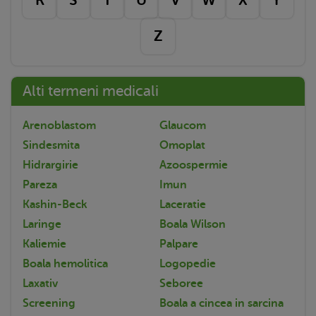
Z
Alti termeni medicali
Arenoblastom
Glaucom
Sindesmita
Omoplat
Hidrargirie
Azoospermie
Pareza
Imun
Kashin-Beck
Laceratie
Laringe
Boala Wilson
Kaliemie
Palpare
Boala hemolitica
Logopedie
Laxativ
Seboree
Screening
Boala a cincea in sarcina