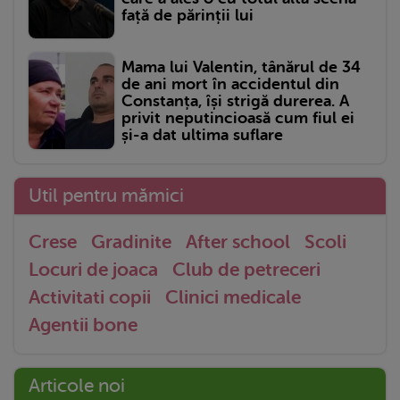
față de părinții lui
Mama lui Valentin, tânărul de 34
de ani mort în accidentul din
Constanța, își strigă durerea. A
privit neputincioasă cum fiul ei
și-a dat ultima suflare
Util pentru mămici
Crese
Gradinite
After school
Scoli
Locuri de joaca
Club de petreceri
Activitati copii
Clinici medicale
Agentii bone
Articole noi