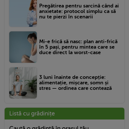
Pregătirea pentru sarcină când ai
anxietate: protocol simplu ca să
nu te pierzi în scenarii
Mi-e frică să nasc: plan anti-frică
în 5 pași, pentru mintea care se
duce direct la worst-case
3 luni înainte de concepție:
alimentație, mișcare, somn și
stres — ordinea care contează
Listă cu grădinițe
Caută o grădință în orașul tău