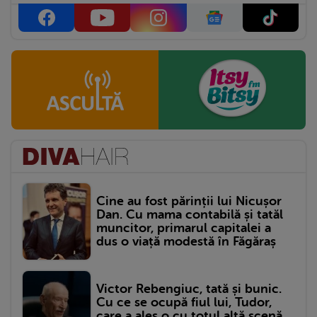
Cine au fost părinții lui Nicușor
Dan. Cu mama contabilă și tatăl
muncitor, primarul capitalei a
dus o viață modestă în Făgăraș
Victor Rebengiuc, tată și bunic.
Cu ce se ocupă fiul lui, Tudor,
care a ales o cu totul altă scenă