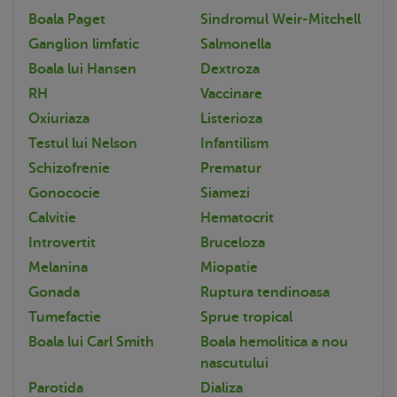
Boala Paget
Sindromul Weir-Mitchell
Ganglion limfatic
Salmonella
Boala lui Hansen
Dextroza
RH
Vaccinare
Oxiuriaza
Listerioza
Testul lui Nelson
Infantilism
Schizofrenie
Prematur
Gonococie
Siamezi
Calvitie
Hematocrit
Introvertit
Bruceloza
Melanina
Miopatie
Gonada
Ruptura tendinoasa
Tumefactie
Sprue tropical
Boala lui Carl Smith
Boala hemolitica a nou
nascutului
Parotida
Dializa