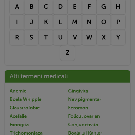
A
B
C
D
E
F
G
H
I
J
K
L
M
N
O
P
R
S
T
U
V
W
X
Y
Z
Alti termeni medicali
Anemie
Gingivita
Boala Whipple
Nev pigmentar
Claustrofobie
Feromon
Acefalie
Folicul ovarian
Faringita
Conjunctivita
Trichomoniaza
Boala lui Kahler