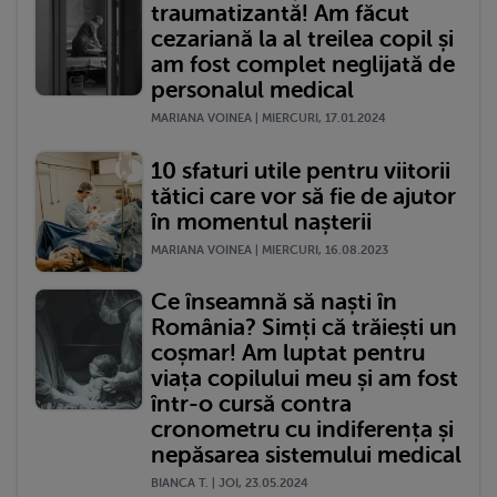
traumatizantă! Am făcut
cezariană la al treilea copil și
am fost complet neglijată de
personalul medical
MARIANA VOINEA | MIERCURI, 17.01.2024
10 sfaturi utile pentru viitorii
tătici care vor să fie de ajutor
în momentul nașterii
MARIANA VOINEA | MIERCURI, 16.08.2023
Ce înseamnă să naști în
România? Simți că trăiești un
coșmar! Am luptat pentru
viața copilului meu și am fost
într-o cursă contra
cronometru cu indiferența și
nepăsarea sistemului medical
BIANCA T. | JOI, 23.05.2024