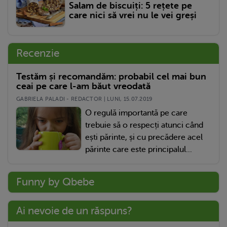
Salam de biscuiți: 5 rețete pe
care nici să vrei nu le vei greși
Recenzie
Testăm și recomandăm: probabil cel mai bun
ceai pe care l-am băut vreodată
GABRIELA PALADI - REDACTOR | LUNI, 15.07.2019
O regulă importantă pe care
trebuie să o respecți atunci când
ești părinte, și cu precădere acel
părinte care este principalul...
Funny by Qbebe
Ai nevoie de un răspuns?