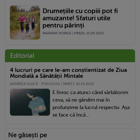
Drumețiile cu copiii pot fi
amuzante! Sfaturi utile
pentru părinți
MARIANA VOINEA | VINERI, 15.09.2023
Editorial
4 lucruri pe care le-am conștientizat de Ziua
Mondială a Sănătății Mintale
ANDREEA GUICĂ - PSIHOLOG | MARŢI, 10.10.2023
E firesc ca atunci când sărbătorim
ceva, să ne gândim mai în
profunzime la lucrul respectiv. Așa
se face că încă...
Ne găsești pe