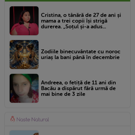
Cristina, o tânără de 27 de ani și
mama a trei copii își strigă
durerea. „Soțul și-a adus...
Zodiile binecuvântate cu noroc
uriaș la bani până în decembrie
Andreea, o fetiță de 11 ani din
Bacău a dispărut fără urmă de
mai bine de 3 zile