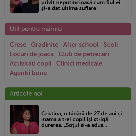
privit neputincioasă cum fiul ei
și-a dat ultima suflare
Util pentru mămici
Crese
Gradinite
After school
Scoli
Locuri de joaca
Club de petreceri
Activitati copii
Clinici medicale
Agentii bone
Articole noi
Cristina, o tânără de 27 de ani și
mama a trei copii își strigă
durerea. „Soțul și-a adus...