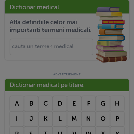
Dictionar medical
Afla definitiile celor mai
importanti termeni medicali.
Dictionar medical pe litere:
A
B
C
D
E
F
G
H
I
J
K
L
M
N
O
P
R
S
T
U
V
W
X
Y