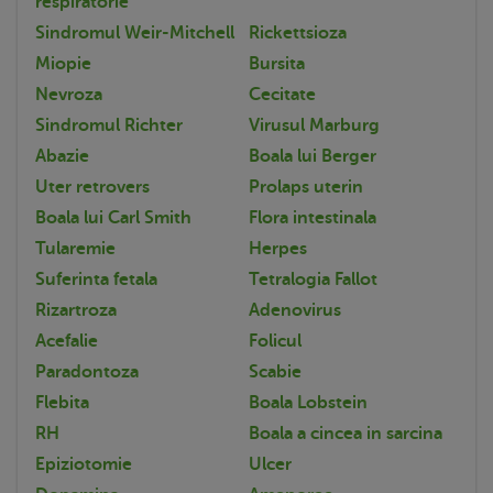
respiratorie
Sindromul Weir-Mitchell
Rickettsioza
Miopie
Bursita
Nevroza
Cecitate
Sindromul Richter
Virusul Marburg
Abazie
Boala lui Berger
Uter retrovers
Prolaps uterin
Boala lui Carl Smith
Flora intestinala
Tularemie
Herpes
Suferinta fetala
Tetralogia Fallot
Rizartroza
Adenovirus
Acefalie
Folicul
Paradontoza
Scabie
Flebita
Boala Lobstein
RH
Boala a cincea in sarcina
Epiziotomie
Ulcer