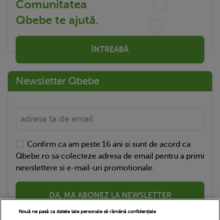
Comunitatea
Qbebe te ajută.
ÎNTREABĂ
Newsletter Qbebe
Confirm ca am peste 16 ani si sunt de acord ca
Qbebe.ro sa colecteze adresa de email pentru a primi
newslettere si e-mail-uri promotionale.
DA, MA ABONEZ LA NEWSLETTER
Nouă ne pasă ca datele tale personale să rămână confidențiale