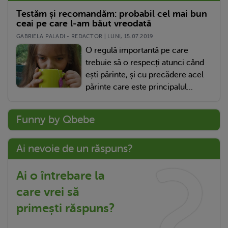
Testăm și recomandăm: probabil cel mai bun
ceai pe care l-am băut vreodată
GABRIELA PALADI - REDACTOR | LUNI, 15.07.2019
O regulă importantă pe care
trebuie să o respecți atunci când
ești părinte, și cu precădere acel
părinte care este principalul...
Funny by Qbebe
Ai nevoie de un răspuns?
Ai o întrebare la
care vrei să
primești răspuns?