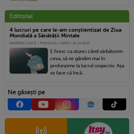
Editorial
4 lucruri pe care le-am conștientizat de Ziua
Mondială a Sănătății Mintale
ANDREEA GUICĂ - PSIHOLOG | MARŢI, 10.10.2023
E firesc ca atunci când sărbătorim
ceva, să ne gândim mai în
profunzime la lucrul respectiv. Așa
se face că încă...
Ne găsești pe