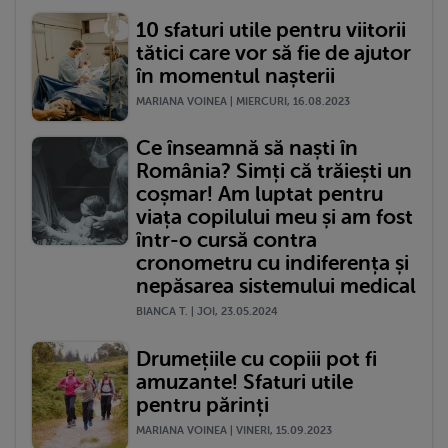
10 sfaturi utile pentru viitorii
tătici care vor să fie de ajutor
în momentul nașterii
MARIANA VOINEA | MIERCURI, 16.08.2023
Ce înseamnă să naști în
România? Simți că trăiești un
coșmar! Am luptat pentru
viața copilului meu și am fost
într-o cursă contra
cronometru cu indiferența și
nepăsarea sistemului medical
BIANCA T. | JOI, 23.05.2024
Drumețiile cu copiii pot fi
amuzante! Sfaturi utile
pentru părinți
MARIANA VOINEA | VINERI, 15.09.2023