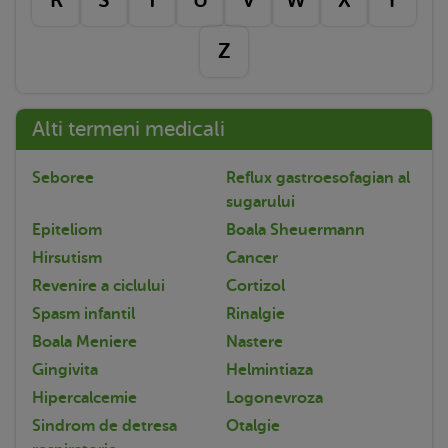
Z
Alti termeni medicali
Seboree
Reflux gastroesofagian al
sugarului
Epiteliom
Boala Sheuermann
Hirsutism
Cancer
Revenire a ciclului
Cortizol
Spasm infantil
Rinalgie
Boala Meniere
Nastere
Gingivita
Helmintiaza
Hipercalcemie
Logonevroza
Sindrom de detresa
Otalgie