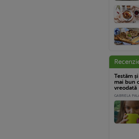
Recenzi
Testăm și
mai bun c
vreodată
GABRIELA PALA