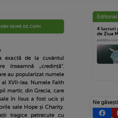
Editorial
orii nume de copii
4 lucruri
de Ziua M
ANDREEA GUICĂ
ă
ea exactă de la cuvântul
re înseamnă „credință”.
 care au popularizat numele
l al XVII-lea. Numele Faith
pil martir, din Grecia, care
sale în Iisus a fost ucis și
Ne găsești
rorile sale Hope și Charity.
ații tragice petrecute cu