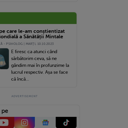
 pe care le-am conștientizat
ondială a Sănătății Mintale
 - PSIHOLOG | MARŢI, 10.10.2023
E firesc ca atunci când
sărbătorim ceva, să ne
gândim mai în profunzime la
lucrul respectiv. Așa se face
că încă...
 pe