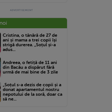
 noi
Cristina, o tânără de 27 de
ani și mama a trei copii își
strigă durerea. „Soțul și-a
adus...
Andreea, o fetiță de 11 ani
din Bacău a dispărut fără
urmă de mai bine de 3 zile
„Soțul s-a dezis de copii și a
donat apartamentul nostru
nepotului de la soră, doar ca
să ne...