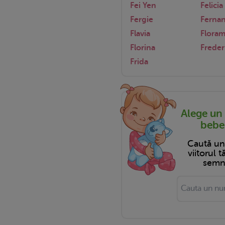
Fei Yen
Felicia
Fergie
Ferna
Flavia
Floram
Florina
Freder
Frida
Alege un
bebel
Caută u
viitorul 
semni