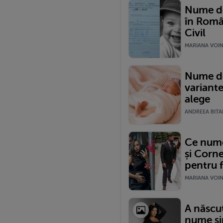
Nume de
în Româ
Civil
MARIANA VOINE
Nume de
variante
alege
ANDREEA BITAR
Ce nume 
și Corne
pentru f
MARIANA VOINE
A născut
nume si