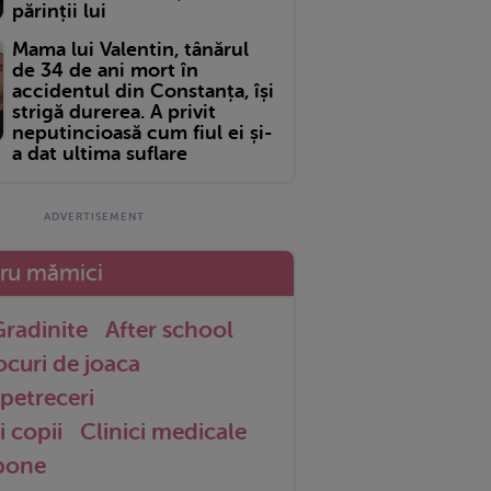
părinții lui
Mama lui Valentin, tânărul
de 34 de ani mort în
accidentul din Constanța, își
strigă durerea. A privit
neputincioasă cum fiul ei și-
a dat ultima suflare
tru mămici
radinite
After school
ocuri de joaca
petreceri
i copii
Clinici medicale
 bone