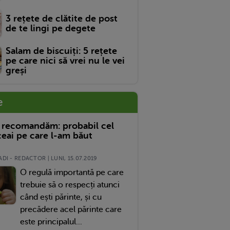
3 rețete de clătite de post
de te lingi pe degete
Salam de biscuiți: 5 rețete
pe care nici să vrei nu le vei
greși
e
 recomandăm: probabil cel
eai pe care l-am băut
DI - REDACTOR | LUNI, 15.07.2019
O regulă importantă pe care
trebuie să o respecți atunci
când ești părinte, și cu
precădere acel părinte care
este principalul...