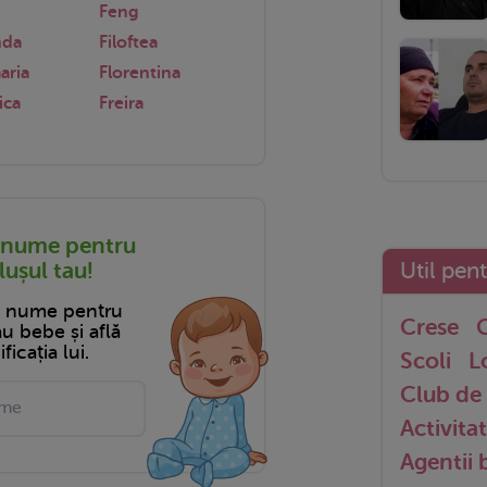
Feng
nda
Filoftea
aria
Florentina
ica
Freira
 nume pentru
ușul tau!
Util pen
n nume pentru
Crese
G
tău bebe și află
ficația lui.
Scoli
L
Club de 
Activitat
Agentii