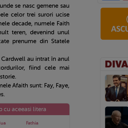
lii unde se nasc gemene sau
ele celor trei surori ucise
timele decade, numele Faith
ult teren, devenind unul
izate prenume din Statele
 Cardwell au intrat în anul
rdurilor, fiind cele mai
storie.
mele Afaith sunt: Fay, Faye,
s.
 cu aceeasi litera
Hua
Fathia