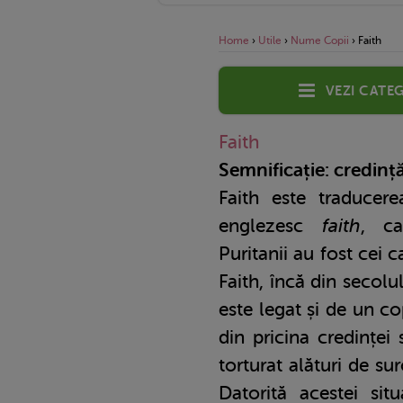
Home
›
Utile
›
Nume Copii
›
Faith
Vezi categ
Faith
Semnificație: credinț
Faith este traducer
englezesc
faith
, ca
Puritanii au fost cei
Faith, încă din secolu
este legat și de un co
din pricina credinței 
torturat alături de su
Datorită acestei situ