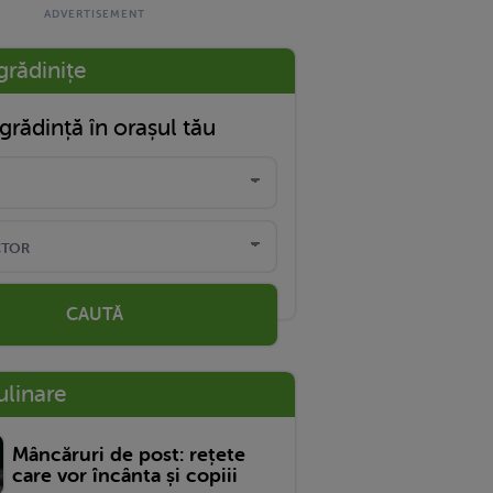
grădinițe
grădință în orașul tău
CAUTĂ
ulinare
Mâncăruri de post: rețete
care vor încânta și copiii