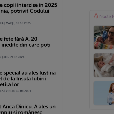
 copii interzise în 2025
nia, potrivit Codului
A | MARŢI, 02.09.2025
 fete fără A. 20
 inedite din care poți
 | JOI, 29.02.2024
special au ales Iustina
l de la Insula Iubirii
etița lor
A | VINERI, 30.08.2024
 Anca Dinicu. A ales un
mplu și românesc