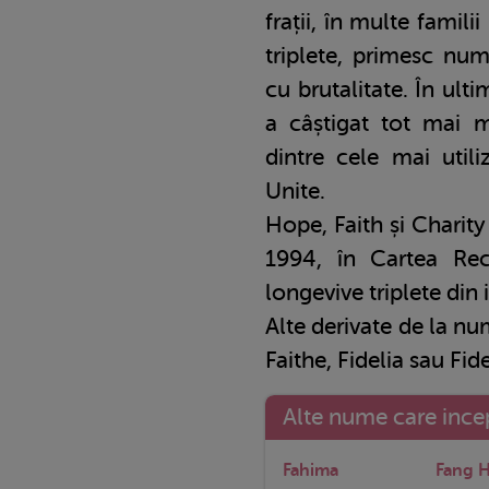
frații, în multe fami
triplete, primesc num
cu brutalitate. În ul
a câștigat tot mai m
dintre cele mai util
Unite.
Hope, Faith și Charity
1994, în Cartea Reco
longevive triplete din i
Alte derivate de la nu
Faithe, Fidelia sau Fide
Alte nume care incep
Fahima
Fang 