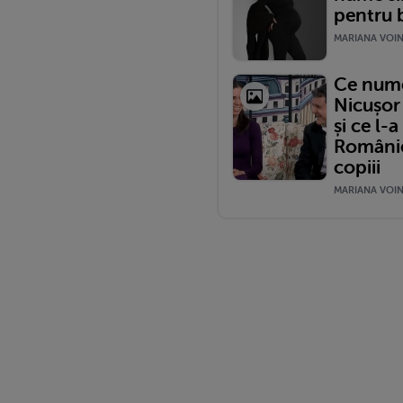
pentru b
MARIANA VOINE
Ce nume 
Nicușor
și ce l-
României
copiii
MARIANA VOINE