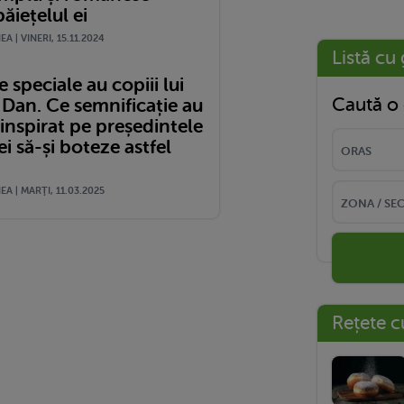
ăiețelul ei
A | VINERI, 15.11.2024
Listă cu 
speciale au copiii lui
Caută o 
 Dan. Ce semnificație au
a inspirat pe președintele
 să-și boteze astfel
A | MARŢI, 11.03.2025
Rețete c