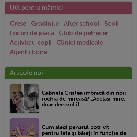
Util pentru mămici
Crese
Gradinite
After school
Scoli
Locuri de joaca
Club de petreceri
Activitati copii
Clinici medicale
Agentii bone
Articole noi
Gabriela Cristea imbracă din nou
rochia de mireasă? „Același mire,
doar decorul îl...
Cum alegi penarul potrivit
pentru fete și băieți în funcție de