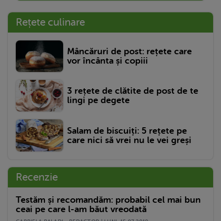
Rețete culinare
Mâncăruri de post: rețete care
vor încânta și copiii
3 rețete de clătite de post de te
lingi pe degete
Salam de biscuiți: 5 rețete pe
care nici să vrei nu le vei greși
Recenzie
Testăm și recomandăm: probabil cel mai bun
ceai pe care l-am băut vreodată