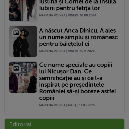
Iustina și Cornel de la Insula
Iubirii pentru fetița lor
MARIANA VOINEA | VINERI, 30.08.2024
A născut Anca Dinicu. A ales
un nume simplu și românesc
pentru băiețelul ei
MARIANA VOINEA | VINERI, 15.11.2024
Ce nume speciale au copiii
lui Nicușor Dan. Ce
semnificație au și ce l-a
inspirat pe președintele
României să-și boteze astfel
copiii
MARIANA VOINEA | MARŢI, 11.03.2025
Editorial