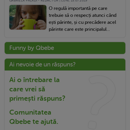
GABRIELA PALADI - REDACTOR | LUNI, 15.07.2019
O regulă importantă pe care
trebuie să o respecți atunci când
ești părinte, și cu precădere acel
părinte care este principalul...
Funny by Qbebe
Ai nevoie de un răspuns?
Ai o întrebare la
care vrei să
primești răspuns?
Comunitatea
Qbebe te ajută.