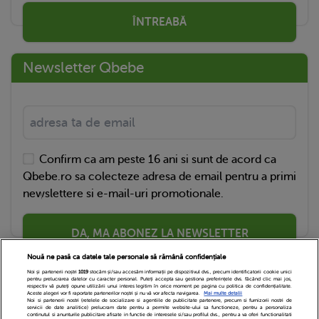
ÎNTREABĂ
Newsletter Qbebe
Confirm ca am peste 16 ani si sunt de acord ca
Qbebe.ro sa colecteze adresa de email pentru a primi
newslettere si e-mail-uri promotionale.
DA, MA ABONEZ LA NEWSLETTER
Nouă ne pasă ca datele tale personale să rămână confidențiale
Noi și partenerii noștri
1019
stocăm și/sau accesăm informații pe dispozitivul dvs., precum identificatorii cookie unici
pentru prelucrarea datelor cu caracter personal. Puteți accepta sau gestiona preferințele dvs. făcând clic mai jos,
respectiv vă puteți opune utilizării unui interes legitim în orice moment pe pagina cu politica de confidențialitate.
Aceste alegeri vor fi raportate partenerilor noștri și nu vă vor afecta navigarea.
Mai multe detalii
Noi si partenerii nostri (retelele de socializare si agentiile de publicitate partenere, precum si furnizorii nostri de
servicii de date analitice) prelucram date pentru a permite website-ului sa functioneze, pentru a personaliza
continutul si anunturile publicitare afisate in functie de interesele si/sau profilul dvs., pentru a va oferi functionalitati