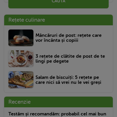
CAUTĂ
Rețete culinare
Mâncăruri de post: rețete care
vor încânta și copiii
3 rețete de clătite de post de te
lingi pe degete
Salam de biscuiți: 5 rețete pe
care nici să vrei nu le vei greși
Recenzie
Testăm și recomandăm: probabil cel mai bun