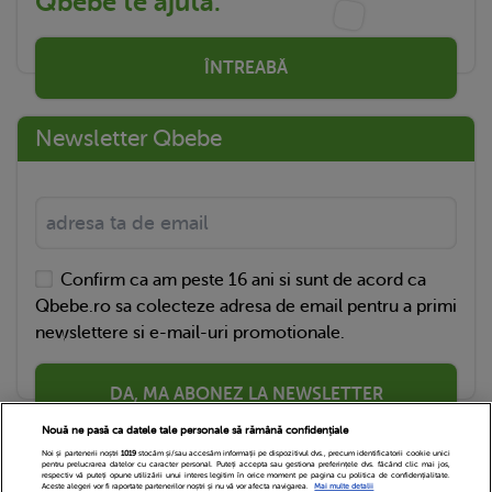
Qbebe te ajută.
ÎNTREABĂ
Newsletter Qbebe
Confirm ca am peste 16 ani si sunt de acord ca
Qbebe.ro sa colecteze adresa de email pentru a primi
newslettere si e-mail-uri promotionale.
DA, MA ABONEZ LA NEWSLETTER
Nouă ne pasă ca datele tale personale să rămână confidențiale
Noi și partenerii noștri
1019
stocăm și/sau accesăm informații pe dispozitivul dvs., precum identificatorii cookie unici
pentru prelucrarea datelor cu caracter personal. Puteți accepta sau gestiona preferințele dvs. făcând clic mai jos,
respectiv vă puteți opune utilizării unui interes legitim în orice moment pe pagina cu politica de confidențialitate.
Aceste alegeri vor fi raportate partenerilor noștri și nu vă vor afecta navigarea.
Mai multe detalii