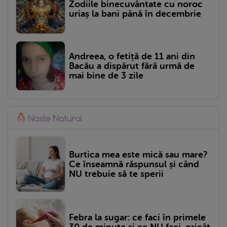
Zodiile binecuvântate cu noroc
uriaș la bani până în decembrie
Andreea, o fetiță de 11 ani din
Bacău a dispărut fără urmă de
mai bine de 3 zile
Burtica mea este mică sau mare?
Ce înseamnă răspunsul și când
NU trebuie să te sperii
Febra la sugar: ce faci în primele
30 de minute și ce NU faci, oricât