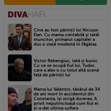
Cine au fost părinții lui Nicușor
Dan. Cu mama contabilă și tatăl
muncitor, primarul capitalei a
dus o viață modestă în Făgăraș
Victor Rebengiuc, tată și bunic.
Cu ce se ocupă fiul lui, Tudor,
care a ales o cu totul altă scenă
față de părinții lui
Mama lui Valentin, tânărul de 34
de ani mort în accidentul din
Constanța, își strigă durerea. A
privit neputincioasă cum fiul ei
și-a dat ultima suflare