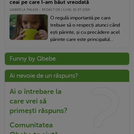
ceai pe care l-am băut vreodată
GABRIELA PALADI - REDACTOR | LUNI, 15.07.2019
O regulă importantă pe care
trebuie să o respecți atunci când
ești părinte, și cu precădere acel
părinte care este principalul...
Funny by Qbebe
Ai nevoie de un răspuns?
Ai o întrebare la
care vrei să
primești răspuns?
Comunitatea