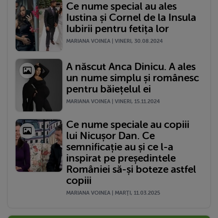
Ce nume special au ales
Iustina și Cornel de la Insula
Iubirii pentru fetița lor
MARIANA VOINEA | VINERI, 30.08.2024
A născut Anca Dinicu. A ales
un nume simplu și românesc
pentru băiețelul ei
MARIANA VOINEA | VINERI, 15.11.2024
Ce nume speciale au copiii
lui Nicușor Dan. Ce
semnificație au și ce l-a
inspirat pe președintele
României să-și boteze astfel
copiii
MARIANA VOINEA | MARŢI, 11.03.2025