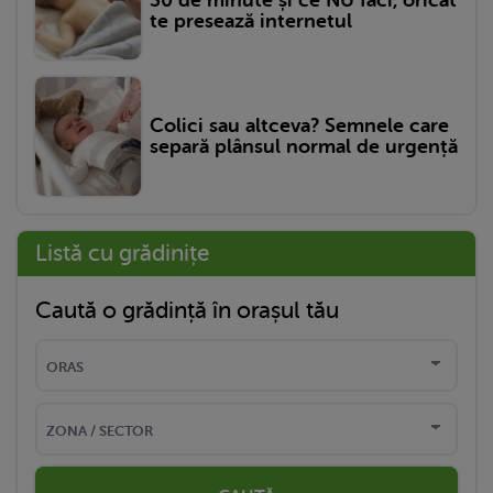
te presează internetul
Colici sau altceva? Semnele care
separă plânsul normal de urgență
Listă cu grădinițe
Caută o grădință în orașul tău