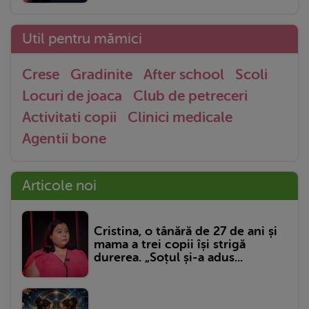
Util pentru mămici
Crese
Gradinite
After school
Scoli
Locuri de joaca
Club de petreceri
Activitati copii
Clinici medicale
Agentii bone
Articole noi
Cristina, o tânără de 27 de ani și
mama a trei copii își strigă
durerea. „Soțul și-a adus...