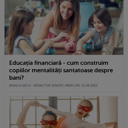
Educația financiară - cum construim
copiilor mentalități santatoase despre
bani?
BIANCA GEICA - REDACTOR SENIOR | MIERCURI, 31.08.2022