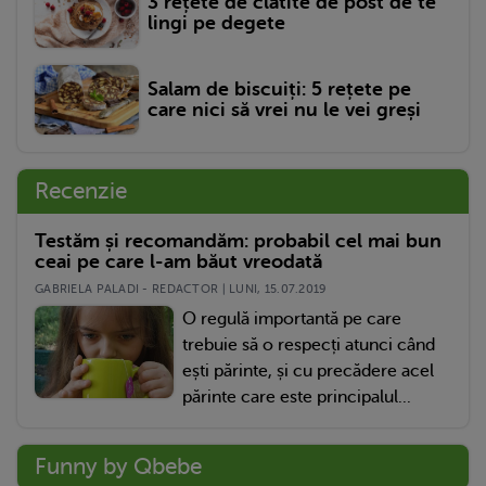
3 rețete de clătite de post de te
lingi pe degete
Salam de biscuiți: 5 rețete pe
care nici să vrei nu le vei greși
Recenzie
Testăm și recomandăm: probabil cel mai bun
ceai pe care l-am băut vreodată
GABRIELA PALADI - REDACTOR | LUNI, 15.07.2019
O regulă importantă pe care
trebuie să o respecți atunci când
ești părinte, și cu precădere acel
părinte care este principalul...
Funny by Qbebe