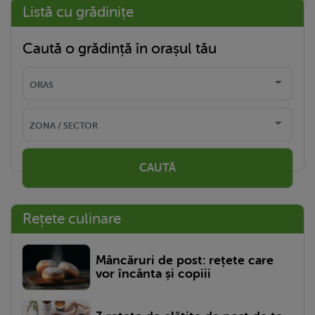
Listă cu grădinițe
Caută o grădință în orașul tău
CAUTĂ
Rețete culinare
Mâncăruri de post: rețete care
vor încânta și copiii