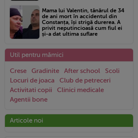
Mama lui Valentin, tânărul de 34
de ani mort în accidentul din
Constanța, își strigă durerea. A
privit neputincioasă cum fiul ei
și-a dat ultima suflare
Util pentru mămici
Crese
Gradinite
After school
Scoli
Locuri de joaca
Club de petreceri
Activitati copii
Clinici medicale
Agentii bone
Articole noi