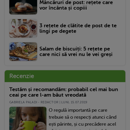
Mâncăruri de post: rețete care
vor încânta și copiii
3 rețete de clătite de post de te
lingi pe degete
Salam de biscuiți: 5 rețete pe
care nici să vrei nu le vei greși
Recenzie
Testăm și recomandăm: probabil cel mai bun
ceai pe care l-am băut vreodată
GABRIELA PALADI - REDACTOR | LUNI, 15.07.2019
O regulă importantă pe care
trebuie să o respecți atunci când
ești părinte, și cu precădere acel