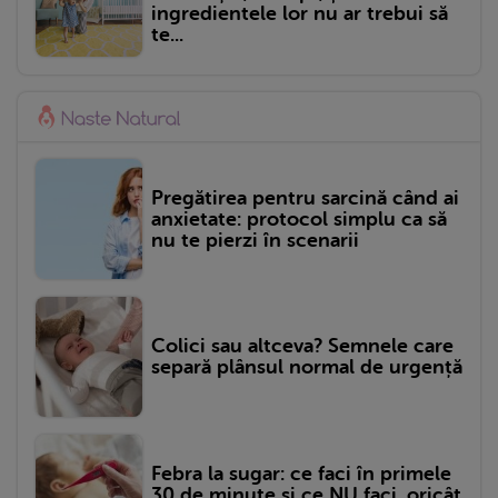
ingredientele lor nu ar trebui să
te...
Pregătirea pentru sarcină când ai
anxietate: protocol simplu ca să
nu te pierzi în scenarii
Colici sau altceva? Semnele care
separă plânsul normal de urgență
Febra la sugar: ce faci în primele
30 de minute și ce NU faci, oricât