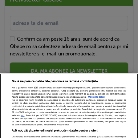
Confirm ca am peste 16 ani si sunt de acord ca
Qbebe.ro sa colecteze adresa de email pentru a primi
newslettere si e-mail-uri promotionale.
DA, MA ABONEZ LA NEWSLETTER
Nouă ne pasă ca datele tale personale să rămână confidențiale
Noi și partenerii noștri
1017
stocăm și/sau accesăm informații pe dispozitivul dvs., precum identificatorii cookie unici
pentru prelucrarea datelor cu caracter personal. Puteți accepta sau gestiona preferințele dvs. făcând clic mai jos,
respectiv vă puteți opune utilizării unui interes legitim în orice moment pe pagina cu politica de confidențialitate.
Aceste alegeri vor fi raportate partenerilor noștri și nu vă vor afecta navigarea.
Mai multe detalii
Noi si partenerii nostri (retelele de socializare si agentiile de publicitate partenere, precum si furnizorii nostri de
servicii de date analitice) prelucram date pentru a permite website-ului sa functioneze, pentru a personaliza
continutul si anunturile publicitare afisate in functie de interesele si/sau profilul dvs., pentru a va oferi functionalitati
aferente retelelor de socializare si pentru a analiza traficul pe website. Beneficiati de drepturile prevazute de art. 15-
22 din GDPR in legatura cu prelucrarea datelor cu caracter personal. Aceste drepturi pot fi exercitate prin modalitatea
indicata
aici
. Prin click pe “ACCEPT TOATE”, acceptati folosirea tuturor Tehnologiilor de tip Cookie, care implica
inclusiv acceptul dvs. cu privire la stocarea/accesarea informatiilor de catre Vendor-ii cu care colaboram. Prin click
Echipa Editoriala
Newsletter
Contact
pe “VREAU SA MODIFIC SETARILE INDIVIDUAL” puteti schimba preferintele in mod individual, mai putin cele legate
de cookie strict necesare pentru functionarea website-ului.
Atât noi, cât și partenerii noștri prelucrăm datele pentru a oferi:
Cariere
Cookies
Politica de confidentialitate
Dezvoltarea și îmbunătățirea serviciilor. Măsurarea performanței reclamelor. Stocarea și/sau accesarea informațiilor