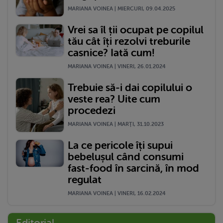
MARIANA VOINEA | MIERCURI, 09.04.2025
Vrei sa îl ții ocupat pe copilul
tău cât îți rezolvi treburile
casnice? Iată cum!
MARIANA VOINEA | VINERI, 26.01.2024
Trebuie să-i dai copilului o
veste rea? Uite cum
procedezi
MARIANA VOINEA | MARŢI, 31.10.2023
La ce pericole îți supui
bebelușul când consumi
fast-food în sarcină, în mod
regulat
MARIANA VOINEA | VINERI, 16.02.2024
Editorial