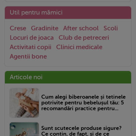
Util pentru mămici
Crese
Gradinite
After school
Scoli
Locuri de joaca
Club de petreceri
Activitati copii
Clinici medicale
Agentii bone
Articole noi
Cum alegi biberoanele și tetinele
potrivite pentru bebelușul tău: 5
recomandări practice pentru...
Sunt scutecele produse sigure?
Ce conțin, de fapt, și de ce