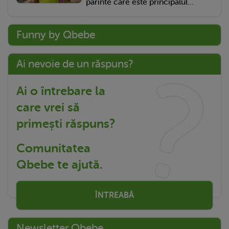
părinte care este principalul...
Funny by Qbebe
Ai nevoie de un răspuns?
Ai o întrebare la
care vrei să
primești răspuns?
Comunitatea
Qbebe te ajută.
ÎNTREABĂ
Newsletter Qbebe