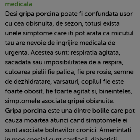
medicala
Desi
gripa porcina
poate fi confundata usor
cu cea obisnuita, de sezon, totusi exista
unele simptome care iti pot arata ca micutul
tau are nevoie de ingrijire medicala de
urgenta. Acestea sunt: respiratia agitata,
sacadata sau imposibilitatea de a respira,
culoarea pielii fie palida, fie pre rosie, semne
de dezhidratare, varsaturi, copilul fie este
foarte obosit, fie foarte agitat si, bineinteles,
simptomele asociate
gripei
obisnuite.
Gripa porcina
este una dintre
bolile
care pot
cauza moartea atunci cand simptomele ei
sunt asociate bolnavilor cronici. Amenintati
in mod special sunt cardiacii, diabeticii,