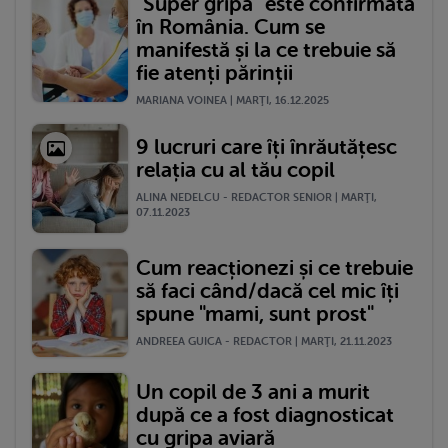
"Super gripa" este confirmată
în România. Cum se
manifestă și la ce trebuie să
fie atenți părinții
MARIANA VOINEA | MARŢI, 16.12.2025
9 lucruri care îți înrăutățesc
relația cu al tău copil
ALINA NEDELCU - REDACTOR SENIOR | MARŢI,
07.11.2023
Cum reacționezi și ce trebuie
să faci când/dacă cel mic îți
spune "mami, sunt prost"
ANDREEA GUICA - REDACTOR | MARŢI, 21.11.2023
Un copil de 3 ani a murit
după ce a fost diagnosticat
cu gripa aviară