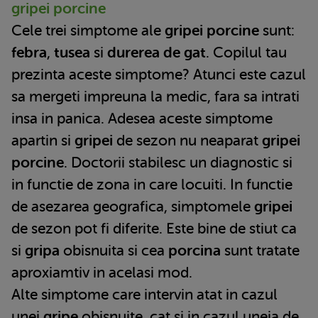
gripei porcine
Cele trei simptome ale
gripei porcine
sunt:
febra
,
tusea
si
durerea de gat
. Copilul tau
prezinta aceste simptome? Atunci este cazul
sa mergeti impreuna la medic, fara sa intrati
insa in panica. Adesea aceste simptome
apartin si
gripei
de sezon nu neaparat
gripei
porcine
. Doctorii stabilesc un diagnostic si
in functie de zona in care locuiti. In functie
de asezarea geografica, simptomele
gripei
de sezon pot fi diferite. Este bine de stiut ca
si
gripa
obisnuita si cea
porcina
sunt tratate
aproxiamtiv in acelasi mod.
Alte simptome care intervin atat in cazul
unei
gripe
obisnuite, cat si in cazul uneia de