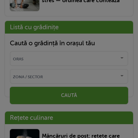
stres — ordinea care contează
Listă cu grădinițe
Caută o grădință în orașul tău
CAUTĂ
Rețete culinare
Mâncăruri de post: rețete care