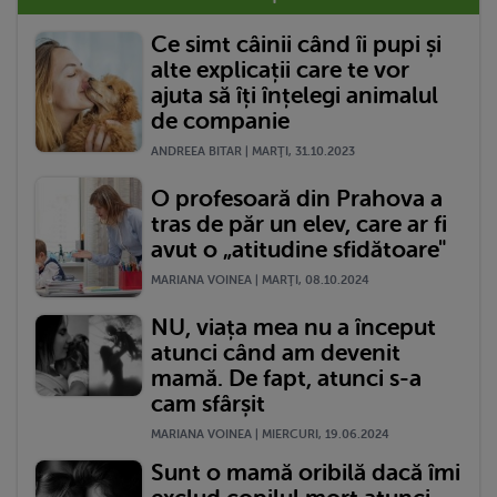
Ce simt câinii când îi pupi și
alte explicații care te vor
ajuta să îți înțelegi animalul
de companie
ANDREEA BITAR | MARŢI, 31.10.2023
O profesoară din Prahova a
tras de păr un elev, care ar fi
avut o „atitudine sfidătoare"
MARIANA VOINEA | MARŢI, 08.10.2024
NU, viața mea nu a început
atunci când am devenit
mamă. De fapt, atunci s-a
cam sfârșit
MARIANA VOINEA | MIERCURI, 19.06.2024
Sunt o mamă oribilă dacă îmi