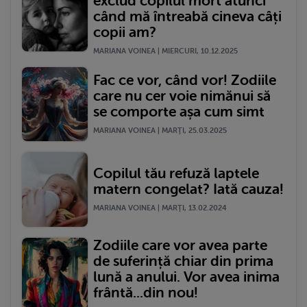
exclud copilul mort atunci
când mă întreabă cineva câți
copii am?
MARIANA VOINEA | MIERCURI, 10.12.2025
Fac ce vor, când vor! Zodiile
care nu cer voie nimănui să
se comporte așa cum simt
MARIANA VOINEA | MARŢI, 25.03.2025
Copilul tău refuză laptele
matern congelat? Iată cauza!
MARIANA VOINEA | MARŢI, 13.02.2024
Zodiile care vor avea parte
de suferință chiar din prima
lună a anului. Vor avea inima
frântă...din nou!