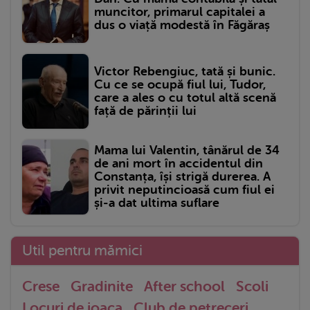
muncitor, primarul capitalei a
dus o viață modestă în Făgăraș
Victor Rebengiuc, tată și bunic.
Cu ce se ocupă fiul lui, Tudor,
care a ales o cu totul altă scenă
față de părinții lui
Mama lui Valentin, tânărul de 34
de ani mort în accidentul din
Constanța, își strigă durerea. A
privit neputincioasă cum fiul ei
și-a dat ultima suflare
Util pentru mămici
Crese
Gradinite
After school
Scoli
Locuri de joaca
Club de petreceri