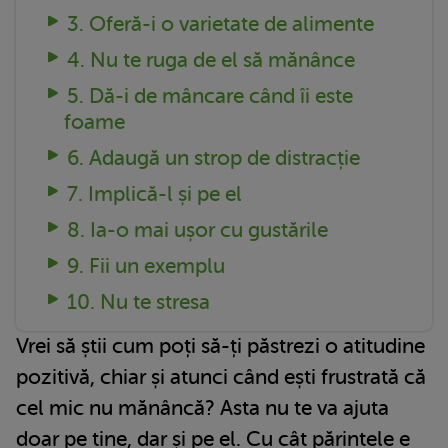
3. Oferă-i o varietate de alimente
4. Nu te ruga de el să mănânce
5. Dă-i de mâncare când îi este
foame
6. Adaugă un strop de distracție
7. Implică-l și pe el
8. Ia-o mai ușor cu gustările
9. Fii un exemplu
10. Nu te stresa
Vrei să știi cum poți să-ți păstrezi o atitudine
pozitivă, chiar și atunci când ești frustrată că
cel mic nu mănâncă? Asta nu te va ajuta
doar pe tine, dar și pe el. Cu cât părintele e