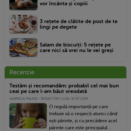
vor încânta și copiii
3 rețete de clătite de post de te
lingi pe degete
Salam de biscuiți: 5 rețete pe
care nici să vrei nu le vei greși
Recenzie
Testăm și recomandăm: probabil cel mai bun
ceai pe care l-am băut vreodată
GABRIELA PALADI - REDACTOR | LUNI, 15.07.2019
O regulă importantă pe care
trebuie să o respecți atunci când
ești părinte, și cu precădere acel
părinte care este principalul...