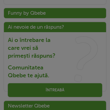
Funny by Qbebe
Ai nevoie de un răspuns?
Ai o întrebare la
care vrei să
primești răspuns?
Comunitatea
Qbebe te ajută.
ÎNTREABĂ
Newsletter Qbebe