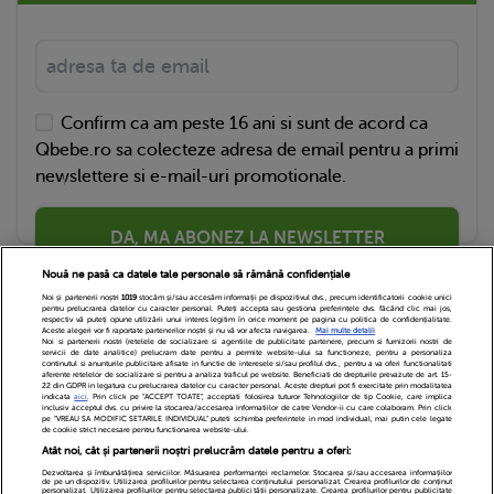
Confirm ca am peste 16 ani si sunt de acord ca
Qbebe.ro sa colecteze adresa de email pentru a primi
newslettere si e-mail-uri promotionale.
DA, MA ABONEZ LA NEWSLETTER
Nouă ne pasă ca datele tale personale să rămână confidențiale
Noi și partenerii noștri
1019
stocăm și/sau accesăm informații pe dispozitivul dvs., precum identificatorii cookie unici
pentru prelucrarea datelor cu caracter personal. Puteți accepta sau gestiona preferințele dvs. făcând clic mai jos,
respectiv vă puteți opune utilizării unui interes legitim în orice moment pe pagina cu politica de confidențialitate.
Aceste alegeri vor fi raportate partenerilor noștri și nu vă vor afecta navigarea.
Mai multe detalii
Noi si partenerii nostri (retelele de socializare si agentiile de publicitate partenere, precum si furnizorii nostri de
servicii de date analitice) prelucram date pentru a permite website-ului sa functioneze, pentru a personaliza
continutul si anunturile publicitare afisate in functie de interesele si/sau profilul dvs., pentru a va oferi functionalitati
aferente retelelor de socializare si pentru a analiza traficul pe website. Beneficiati de drepturile prevazute de art. 15-
22 din GDPR in legatura cu prelucrarea datelor cu caracter personal. Aceste drepturi pot fi exercitate prin modalitatea
indicata
aici
. Prin click pe “ACCEPT TOATE”, acceptati folosirea tuturor Tehnologiilor de tip Cookie, care implica
inclusiv acceptul dvs. cu privire la stocarea/accesarea informatiilor de catre Vendor-ii cu care colaboram. Prin click
Echipa Editoriala
Newsletter
Contact
pe “VREAU SA MODIFIC SETARILE INDIVIDUAL” puteti schimba preferintele in mod individual, mai putin cele legate
de cookie strict necesare pentru functionarea website-ului.
Atât noi, cât și partenerii noștri prelucrăm datele pentru a oferi:
Cariere
Cookies
Politica de confidentialitate
Dezvoltarea și îmbunătățirea serviciilor. Măsurarea performanței reclamelor. Stocarea și/sau accesarea informațiilor
de pe un dispozitiv. Utilizarea profilurilor pentru selectarea conținutului personalizat. Crearea profilurilor de conținut
DivaHair Cosmetics
Despre noi
personalizat. Utilizarea profilurilor pentru selectarea publicității personalizate. Crearea profilurilor pentru publicitate