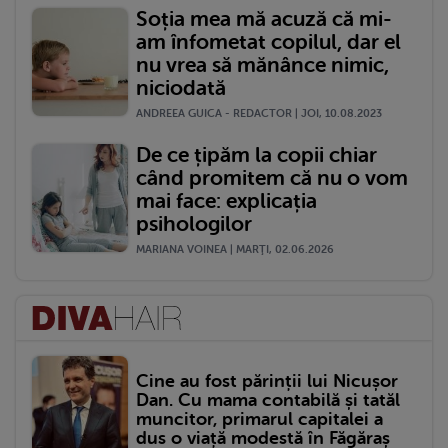
Soția mea mă acuză că mi-
am înfometat copilul, dar el
nu vrea să mănânce nimic,
niciodată
ANDREEA GUICA - REDACTOR | JOI, 10.08.2023
De ce țipăm la copii chiar
când promitem că nu o vom
mai face: explicația
psihologilor
MARIANA VOINEA | MARŢI, 02.06.2026
Cine au fost părinții lui Nicușor
Dan. Cu mama contabilă și tatăl
muncitor, primarul capitalei a
dus o viață modestă în Făgăraș