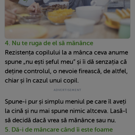
4. Nu te ruga de el să mănânce
Rezistența copilului la a mânca ceva anume
spune „nu ești șeful meu” și îi dă senzația că
deține controlul, o nevoie firească, de altfel,
chiar și în cazul unui copil.
Spune-i pur și simplu meniul pe care îl aveți
la cină și nu mai spune nimic altceva. Lasă-l
să decidă dacă vrea să mănânce sau nu.
5. Dă-i de mâncare când îi este foame