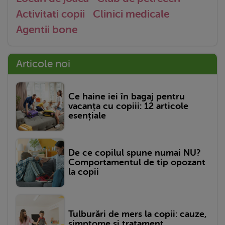
Activitati copii
Clinici medicale
Agentii bone
Articole noi
Ce haine iei în bagaj pentru
vacanța cu copiii: 12 articole
esențiale
De ce copilul spune numai NU?
Comportamentul de tip opozant
la copii
Tulburări de mers la copii: cauze,
simptome și tratament