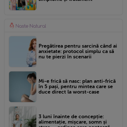
Pregătirea pentru sarcină când ai
anxietate: protocol simplu ca să
nu te pierzi în scenarii
Mi-e frică să nasc: plan anti-frică
în 5 pași, pentru mintea care se
duce direct la worst-case
3 luni înainte de concepție:
alimentație, mișcare, somn și