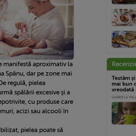
Recenzi
se manifestă aproximativ la
ana Spânu, dar pe zone mai
Testăm și
De regulă, pielea
mai bun c
vreodată
urmă spălării excesive și a
GABRIELA PALA
nepotrivite, cu produse care
muri, acizi sau alcooli în
bilizat, pielea poate să