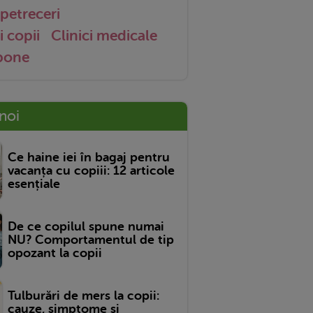
petreceri
i copii
Clinici medicale
 bone
 noi
Ce haine iei în bagaj pentru
vacanța cu copiii: 12 articole
esențiale
De ce copilul spune numai
NU? Comportamentul de tip
opozant la copii
Tulburări de mers la copii:
cauze, simptome și