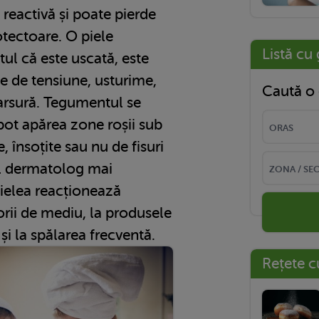
 reactivă și poate pierde
otectoare. O piele
Listă cu 
tul că este uscată, este
ie de tensiune, usturime,
Caută o 
arsură. Tegumentul se
ot apărea zone roșii sub
 însoțite sau nu de fisuri
ul dermatolog mai
pielea reacționează
orii de mediu, la produsele
e și la spălarea frecventă.
Rețete c