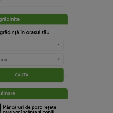
grădinițe
grădință în orașul tău
CAUTĂ
ulinare
Mâncăruri de post: rețete
care vor încânta și copiii