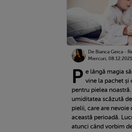
De Bianca Geica - R
Miercuri, 08.12.202
P
e lângă magia săr
vine la pachet și
pentru pielea noastră. 
umiditatea scăzută dev
pielii, care are nevoie 
această perioadă. Lucr
atunci când vorbim de