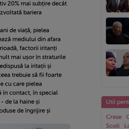
tiv 20% mai subțire decât
ezvoltată bariera
 ani de viață, pielea
ează mediului din afara
ioadă, factorii iritanți
ult mai ușor în straturile
dispusă la iritații și
a trebuie să fii foarte
le cu care pielea
ă în contact, în special
- de la haine și
Util pen
oduse de îngrijire și
Crese
G
Scoli
L