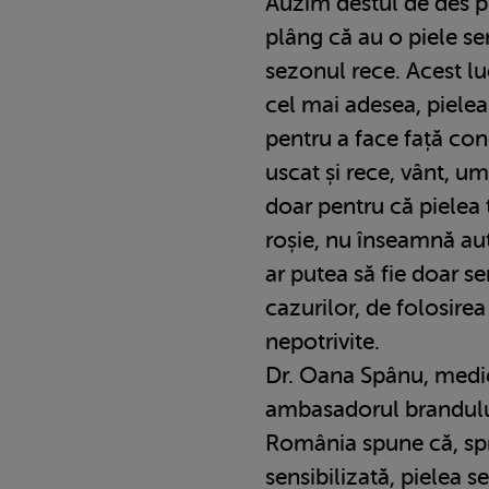
Auzim destul de des pr
plâng că au o piele sen
sezonul rece. Acest lu
cel mai adesea, pielea
pentru a face față con
uscat și rece, vânt, um
doar pentru că pielea 
roșie, nu înseamnă aut
ar putea să fie doar se
cazurilor, de folosirea
nepotrivite.
Dr. Oana Spânu, medi
ambasadorul brandul
România spune că, spr
sensibilizată, pielea s