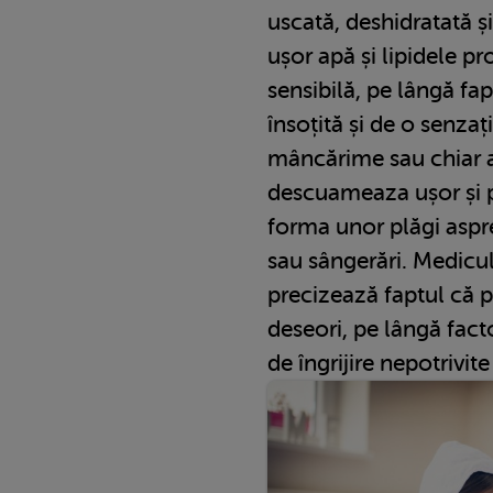
uscată, deshidratată și
ușor apă și lipidele pr
sensibilă, pe lângă fap
însoțită și de o senzaț
mâncărime sau chiar 
descuameaza ușor și p
forma unor plăgi aspre,
sau sângerări. Medic
precizează faptul că 
deseori, pe lângă fact
de îngrijire nepotrivit