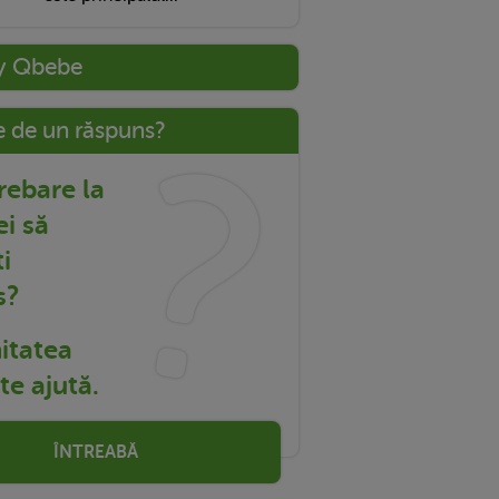
y Qbebe
e de un răspuns?
trebare la
ei să
i
s?
tatea
e ajută.
ÎNTREABĂ