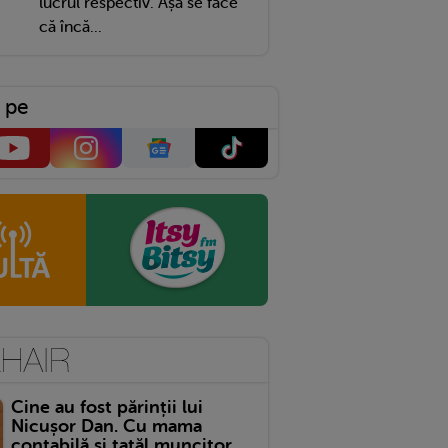
lucrul respectiv. Așa se face
că încă...
 pe
Cine au fost părinții lui
Nicușor Dan. Cu mama
contabilă și tatăl muncitor,