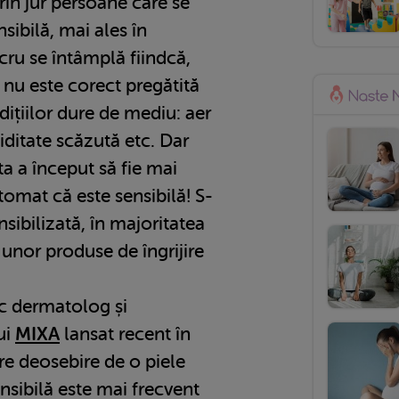
in jur persoane care se
sibilă, mai ales în
cru se întâmplă fiindcă,
 nu este corect pregătită
dițiilor dure de mediu: aer
iditate scăzută etc. Dar
ta a început să fie mai
omat că este sensibilă! S-
nsibilizată, în majoritatea
 unor produse de îngrijire
c dermatolog și
ui
MIXA
lansat recent în
e deosebire de o piele
ensibilă este mai frecvent