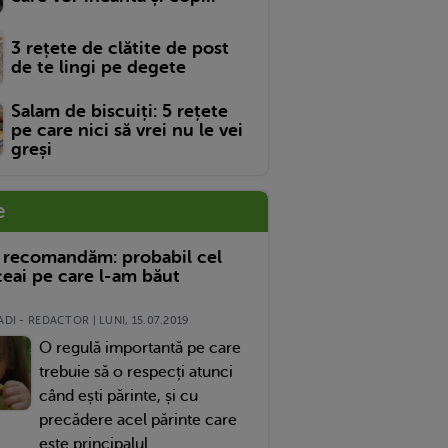
3 rețete de clătite de post
de te lingi pe degete
Salam de biscuiți: 5 rețete
pe care nici să vrei nu le vei
greși
e
 recomandăm: probabil cel
eai pe care l-am băut
DI - REDACTOR | LUNI, 15.07.2019
O regulă importantă pe care
trebuie să o respecți atunci
când ești părinte, și cu
precădere acel părinte care
este principalul...