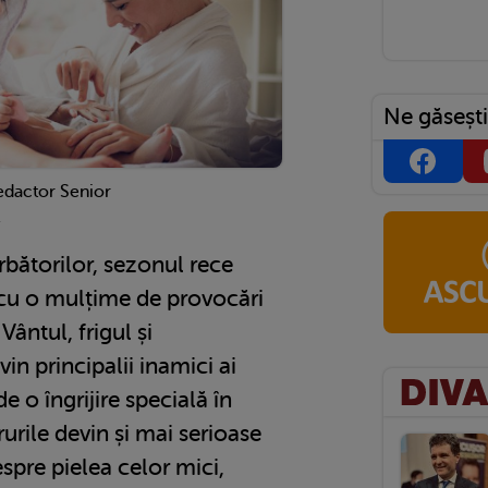
Ne găsești
edactor Senior
1
bătorilor, sezonul rece
 cu o mulțime de provocări
Vântul, frigul și
in principalii inamici ai
de o îngrijire specială în
urile devin și mai serioase
spre pielea celor mici,