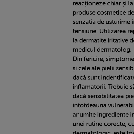
reacționeze chiar și l
produse cosmetice de î
senzația de usturime i
tensiune. Utilizarea r
la dermatite iritative 
medicul dermatolog.
Din fericire, simptome
și cele ale pielii sensi
dacă sunt indentificate
inflamatorii. Trebuie să
dacă sensibilitatea piel
întotdeauna vulnerabilă
anumite ingrediente ir
unei rutine corecte, c
dermatologic, este fo