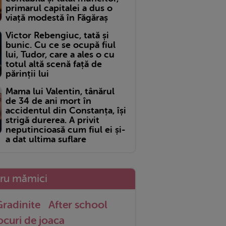
primarul capitalei a dus o
viață modestă în Făgăraș
Victor Rebengiuc, tată și
bunic. Cu ce se ocupă fiul
lui, Tudor, care a ales o cu
totul altă scenă față de
părinții lui
Mama lui Valentin, tânărul
de 34 de ani mort în
accidentul din Constanța, își
strigă durerea. A privit
neputincioasă cum fiul ei și-
a dat ultima suflare
tru mămici
radinite
After school
ocuri de joaca