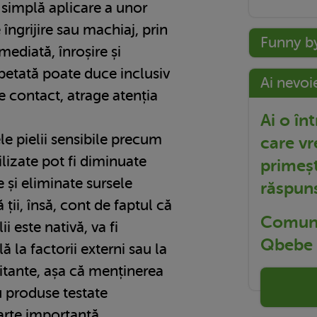
a simplă aplicare a unor
ngrijire sau machiaj, prin
Funny b
mediată, înroșire și
epetată poate duce inclusiv
Ai nevoi
de contact, atrage atenția
Ai o în
le pielii sensibile precum
care vr
bilizate pot fi diminuate
primeșt
 și eliminate sursele
răspun
 ții, însă, cont de faptul că
Comuni
ii este nativă, va fi
Qbebe t
 la factorii externi sau la
itante, așa că menținerea
u produse testate
arte importantă.