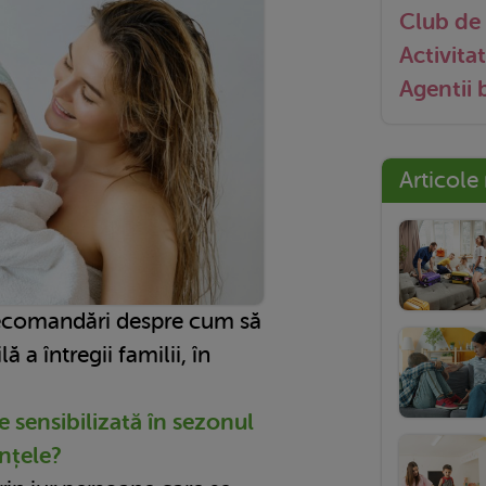
Club de 
Activitat
Agentii
Articole
 recomandări despre cum să
lă a întregii familii, în
le sensibilizată în sezonul
ențele?