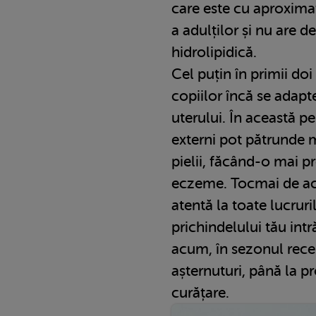
care este cu aproxima
a adulților și nu are d
hidrolipidică.
Cel puțin în primii doi
copiilor încă se adapt
uterului. În această per
externi pot pătrunde m
pielii, făcând-o mai pre
eczeme. Tocmai de acee
atentă la toate lucruri
prichindelului tău intr
acum, în sezonul rece 
așternuturi, până la pr
curățare.