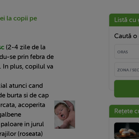
i la copii pe
Listă cu 
Caută o 
sc
(2-4 zile de la
du-se prin febra de
. In plus, copilul va
cial atunci cand
de burta si de cap
arcata, acoperita
Rețete c
galbene
 paloare in jurul
rajilor (roseata)