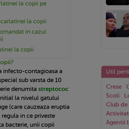
atinei la copii pe
carlatinei la copii
omandat in cazul
ii
tinei la copii
copii?
la infecto-contagioasa a
Util pen
 special sub varsta de 10
Crese
G
terie denumita
streptococ
Scoli
L
nitial la nivelul gatului
Club de 
nge (care cauzeaza eruptia
Activitat
 regula in ce priveste
Agentii
ta bacterie, unii copii