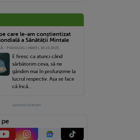
 pe care le-am conștientizat
ondială a Sănătății Mintale
 - PSIHOLOG | MARŢI, 10.10.2023
E firesc ca atunci când
sărbătorim ceva, să ne
gândim mai în profunzime la
lucrul respectiv. Așa se face
că încă...
 pe