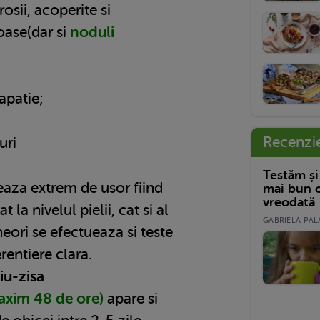
osii, acoperite si
oase(dar si
noduli
apatie;
Recenzi
uri
Testăm și
eaza extrem de usor fiind
mai bun c
vreodată
 la nivelul pielii, cat si al
GABRIELA PALA
neori se efectueaza si teste
rentiere clara.
iu-zisa
xim 48 de ore)
apare si