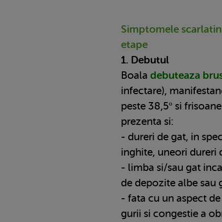
Simptomele scarlatine
etape
1. Debutul
Boala
debuteaza bru
infectare), manifestan
peste 38,5º si frisoane
prezenta si:
- dureri de gat, in spe
inghite, uneori dureri 
- limba si/sau gat inc
de depozite albe sau 
- fata cu un aspect de
gurii si congestie a ob