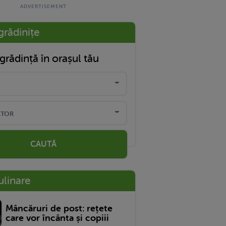
grădinițe
grădință în orașul tău
CAUTĂ
ulinare
Mâncăruri de post: rețete
care vor încânta și copiii