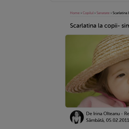
Home
›
Copilul
›
Sanatate
›
Scarlatina
Scarlatina la copii- 
De
Irina Olteanu - R
Sâmbătă, 05.02.201