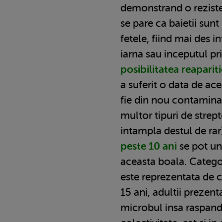
demonstrand o rezisten
se pare ca baietii sunt
fetele, fiind mai des i
iarna sau inceputul pri
posibilitatea reapariti
a suferit o data de ac
fie din nou contamina
multor tipuri de strept
intampla destul de rar
peste 10 ani
se pot un
aceasta boala. Catego
este reprezentata de 
15 ani, adultii prezen
microbul insa raspand