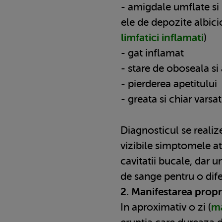
- amigdale umflate si r
ele de depozite albici
limfatici inflamati
)
- gat inflamat
- stare de oboseala si 
- pierderea apetitului
- greata si chiar varsat
Diagnosticul se realiz
vizibile simptomele atat
cavitatii bucale, dar u
de sange pentru o dife
2. Manifestarea propr
In aproximativ o zi (
ma