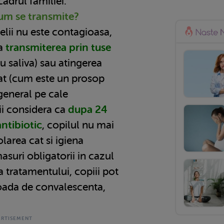
 cadrul familiei.
cum se transmite?
ielii nu este contagioasa,
la
transmiterea prin tuse
 saliva) sau atingerea
at (cum este un prosop
 general pe cale
tii considera ca
dupa 24
ntibiotic
, copilul nu mai
larea cat si igiena
asuri obligatorii in cazul
a tratamentului, copiii pot
rioada de convalescenta,