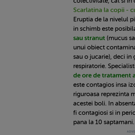
colectivitate, cat si in
Scarlatina la copii - 
Eruptia de la nivelul p
in schimb este posibi
sau stranut
(mucus sau
unui obiect contamin
sau o jucarie), deci in
respiratorie. Specialis
de ore de tratament a
este contagios insa izo
riguroasa reprezinta m
acestei boli. In absent
fi contagiosi si in pe
pana la 10 saptamani.