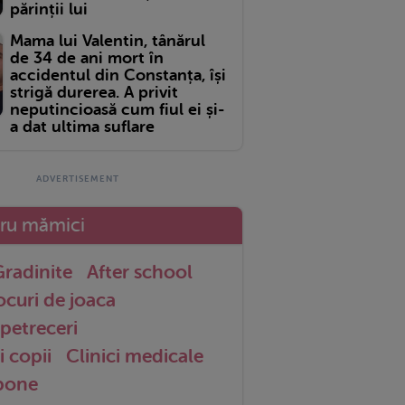
părinții lui
Mama lui Valentin, tânărul
de 34 de ani mort în
accidentul din Constanța, își
strigă durerea. A privit
neputincioasă cum fiul ei și-
a dat ultima suflare
tru mămici
radinite
After school
ocuri de joaca
petreceri
i copii
Clinici medicale
 bone