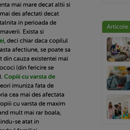
ta mai mare decat altii si
 mai des afectati decat
ntalnita in perioada de
Articole
maverii. Exista si
ei
, deci chiar daca copilul
easta afectiune, se poate sa
t din cauza existentei mai
ococi (din fericire se
).
Copiii cu varsta de
eori imuniza fata de
ria cea mai des afectata
copiii cu varsta de maxim
tand mult mai rar boala,
indu-se atat in