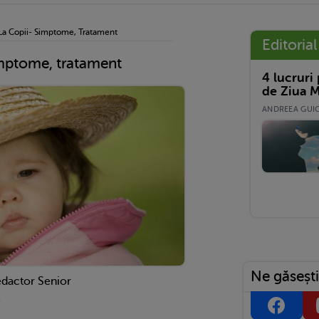
 La Copii- Simptome, Tratament
Editorial
simptome, tratament
4 lucruri
de Ziua M
ANDREEA GUICĂ
Ne găsești
edactor Senior
1