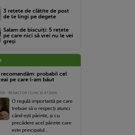
3 rețete de clătite de post
de te lingi pe degete
Salam de biscuiți: 5 rețete
pe care nici să vrei nu le vei
greși
e
 recomandăm: probabil cel
eai pe care l-am băut
DI - REDACTOR | LUNI, 15.07.2019
O regulă importantă pe care
trebuie să o respecți atunci
când ești părinte, și cu
precădere acel părinte care
este principalul...