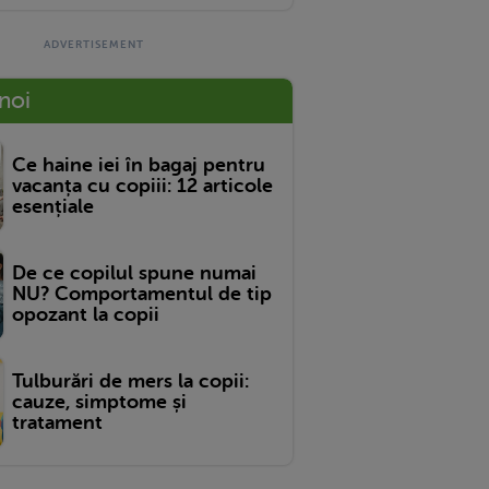
 noi
Ce haine iei în bagaj pentru
vacanța cu copiii: 12 articole
esențiale
De ce copilul spune numai
NU? Comportamentul de tip
opozant la copii
Tulburări de mers la copii:
cauze, simptome și
tratament