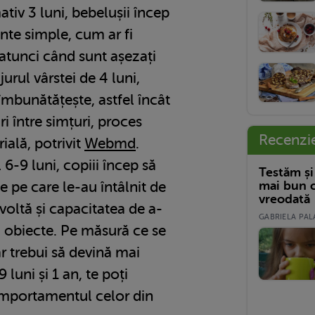
iv 3 luni, bebelușii încep
nte simple, cum ar fi
atunci când sunt așezați
jurul vârstei de 4 luni,
îmbunătățește, astfel încât
ri între simțuri, proces
Recenzi
ială, potrivit
Webmd
.
 6-9 luni, copiii încep să
Testăm și
mai bun c
 pe care le-au întâlnit de
vreodată
voltă și capacitatea de a-
GABRIELA PALA
u obiecte. Pe măsură ce se
ar trebui să devină mai
 luni și 1 an, te poți
omportamentul celor din