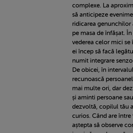
complexe. La aproximat
să anticipeze evenime
ridicarea genunchilor 
pe masa de înfășat. În 
vederea celor mici se 
ei încep să facă legătu
numit integrare senzor
De obicei, în intervalul
recunoască persoanele
mai multe ori, dar dez
și aminti persoane sa
dezvoltă, copilul tău 
curios. Când are între 9
aștepta să observe c