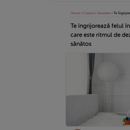
Home
›
Copilul
›
Sanatate
›
Te Îngrijo
Te îngrijorează felul î
care este ritmul de de
sănătos