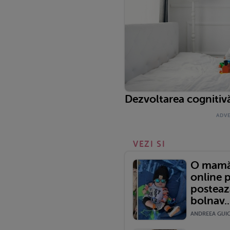
Dezvoltarea cognitivă
VEZI SI
O mamă 
online p
postează
bolnav..
ANDREEA GUICA