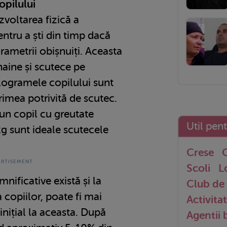
opilului
zvoltarea fizică a
entru a ști din timp dacă
rametrii obișnuiți. Aceasta
haine și scutece pe
logramele copilului sunt
rimea potrivită de scutec.
un copil cu greutate
Util pen
 kg sunt ideale scutecele
Crese
G
Scoli
L
nificative există și la
Club de 
 copiilor, poate fi mai
Activitat
inițial la aceasta. După
Agentii