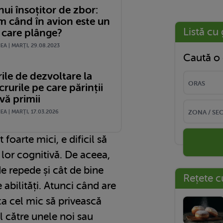
nui însoțitor de zbor:
m când în avion este un
Listă cu 
 care plânge?
A | MARŢI, 29.08.2023
Caută o 
ile de dezvoltare la
ucrurile pe care părinții
vă primii
A | MARŢI, 17.03.2026
 foarte mici, e dificil să
or cognitivă. De aceea,
de repede și cât de bine
Rețete c
 abilități. Atunci când are
ca cel mic să privească
l către unele noi sau