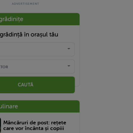
grădinițe
grădință în orașul tău
CAUTĂ
ulinare
Mâncăruri de post: rețete
care vor încânta și copiii