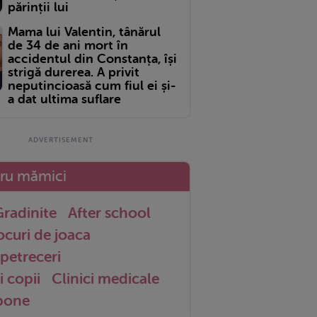
părinții lui
Mama lui Valentin, tânărul
de 34 de ani mort în
accidentul din Constanța, își
strigă durerea. A privit
neputincioasă cum fiul ei și-
a dat ultima suflare
tru mămici
radinite
After school
ocuri de joaca
petreceri
i copii
Clinici medicale
 bone