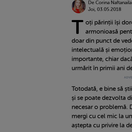
De
Corina Naftanaila
Joi, 03.05.2018
T
oți părinții își d
armonioasă pentru
doar din punct de vede
intelectuală și emoți
importante, chiar dacă
urmărit în primii ani de
Totodată, e bine să ști
și se poate dezvolta di
necesar o problemă. Da
mergi cu cel mic la un 
aștepta cu privire la d