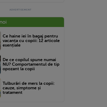
 noi
Ce haine iei în bagaj pentru
vacanța cu copiii: 12 articole
esențiale
De ce copilul spune numai
NU? Comportamentul de tip
opozant la copii
Tulburări de mers la copii:
cauze, simptome și
tratament