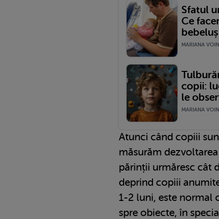
Sfatul u
Ce face
bebeluș
MARIANA VOINE
Tulburăr
copii: l
le obser
MARIANA VOINE
Atunci când copiii sunt
măsurăm dezvoltarea l
părinții urmăresc cât 
deprind copiii anumite
1-2 luni, este normal 
spre obiecte, în specia