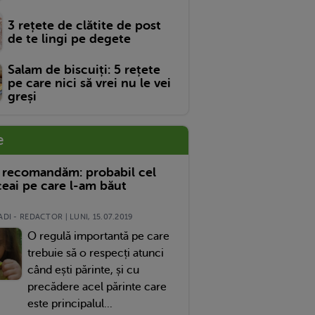
3 rețete de clătite de post
de te lingi pe degete
Salam de biscuiți: 5 rețete
pe care nici să vrei nu le vei
greși
e
 recomandăm: probabil cel
eai pe care l-am băut
DI - REDACTOR | LUNI, 15.07.2019
O regulă importantă pe care
trebuie să o respecți atunci
când ești părinte, și cu
precădere acel părinte care
este principalul...