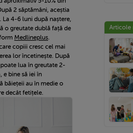
rd aproximativ 5-10% din
După 2 săptămâni, aceștia
. La 4-6 luni după naștere,
Articole
bă o greutate dublă față de
nform
Medlineplus
.
care copiii cresc cel mai
șterea lor încetinește. După
 poate lua în greutate 2-
 e bine să iei în
ă băiețeii au în medie o
 decât fetițele.