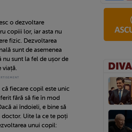
oresc o dezvoltare
 copiii lor, iar asta nu
re fizic. Dezvoltarea
onală sunt de asemenea
 nu sunt la fel de ușor de
 viață.
i că fiecare copil este unic
ferit fără să fie în mod
că ai îndoieli, e bine să
doctor. Uite la ce te poți
ezvoltarea unui copil: