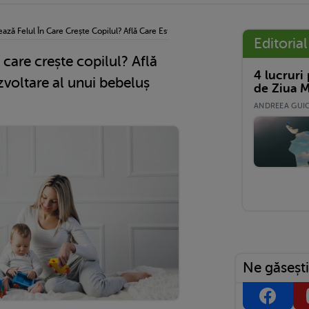
rează Felul În Care Crește Copilul? Află Care Este Ritmul De Dezvoltare Al Unui Bebe
Editorial
n care crește copilul? Află
4 lucruri
zvoltare al unui bebeluș
de Ziua M
ANDREEA GUICĂ
Ne găsești