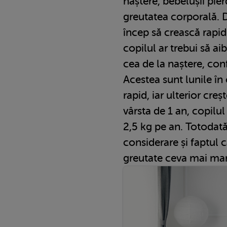
naștere, bebelușii pie
greutatea corporală. 
încep să crească rapid
copilul ar trebui să ai
cea de la naștere, co
Acestea sunt lunile în 
rapid, iar ulterior cre
vârsta de 1 an, copilul
2,5 kg pe an. Totodată,
considerare și faptul c
greutate ceva mai mare