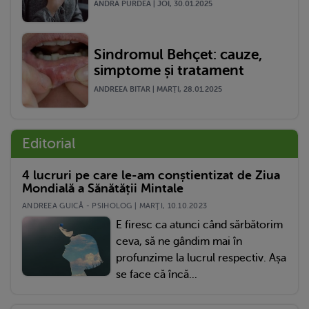
ANDRA PURDEA | JOI, 30.01.2025
Sindromul Behçet: cauze,
simptome și tratament
ANDREEA BITAR | MARŢI, 28.01.2025
Editorial
4 lucruri pe care le-am conștientizat de Ziua
Mondială a Sănătății Mintale
ANDREEA GUICĂ - PSIHOLOG | MARŢI, 10.10.2023
E firesc ca atunci când sărbătorim
ceva, să ne gândim mai în
profunzime la lucrul respectiv. Așa
se face că încă...