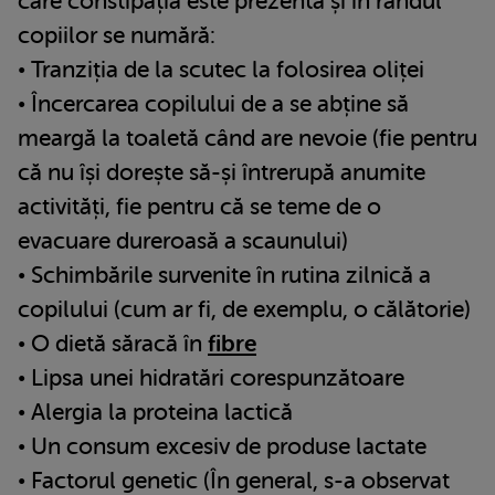
care constipația este prezentă și în rândul
copiilor se numără:
• Tranziția de la scutec la folosirea oliței
• Încercarea copilului de a se abține să
meargă la toaletă când are nevoie (fie pentru
că nu își dorește să-și întrerupă anumite
activități, fie pentru că se teme de o
evacuare dureroasă a scaunului)
• Schimbările survenite în rutina zilnică a
copilului (cum ar fi, de exemplu, o călătorie)
• O dietă săracă în
fibre
• Lipsa unei hidratări corespunzătoare
• Alergia la proteina lactică
• Un consum excesiv de produse lactate
• Factorul genetic (În general, s-a observat