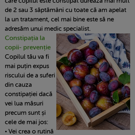
care copilul este constipat durează mai mult
de 2 sau 3 săptămâni cu toate că am apelat
la un tratament, cel mai bine este să ne
adresăm unui medic specialist.
Constipația la
copii- prevenție
Copilul tău va fi
mai puțin expus
riscului de a suferi
din cauza
constipației dacă
vei lua măsuri
precum sunt și
cele de mai jos:
• Vei crea o rutină