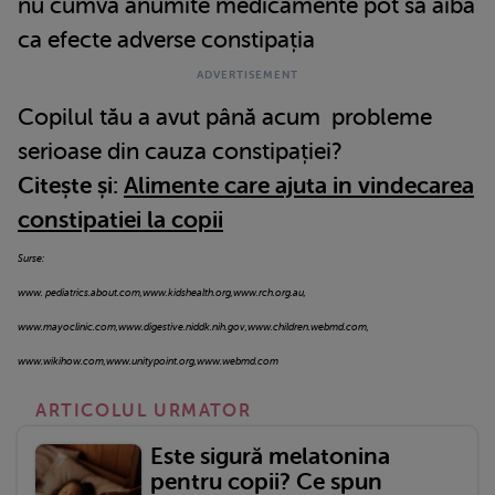
nu cumva anumite medicamente pot să aibă
ca efecte adverse constipația
Copilul tău a avut până acum probleme
serioase din cauza constipației?
Citește și:
Alimente care ajuta in vindecarea
constipatiei la copii
Surse:
www. pediatrics.about.com,www.kidshealth.org,www.rch.org.au,
www.mayoclinic.com,www.digestive.niddk.nih.gov,www.children.webmd.com,
www.wikihow.com,www.unitypoint.org,www.webmd.com
ARTICOLUL URMATOR
Este sigură melatonina
pentru copii? Ce spun