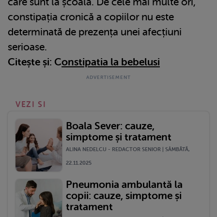
care sunt la școală. De cele mai multe ori,
constipația cronică a copiilor nu este
determinată de prezența unei afecțiuni
serioase.
Citește și: C
onstipatia la bebelusi
VEZI SI
Boala Sever: cauze,
simptome și tratament
ALINA NEDELCU - REDACTOR SENIOR | SÂMBĂTĂ,
22.11.2025
Pneumonia ambulantă la
copii: cauze, simptome și
tratament