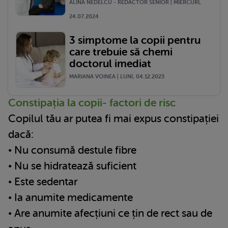
ALINA NEDELCU - REDACTOR SENIOR | MIERCURI,
24.07.2024
3 simptome la copii pentru
care trebuie să chemi
doctorul imediat
MARIANA VOINEA | LUNI, 04.12.2023
Constipația la copii- factori de risc
Copilul tău ar putea fi mai expus constipației
dacă:
• Nu consumă destule fibre
• Nu se hidratează suficient
• Este sedentar
• Ia anumite medicamente
• Are anumite afecțiuni ce țin de rect sau de