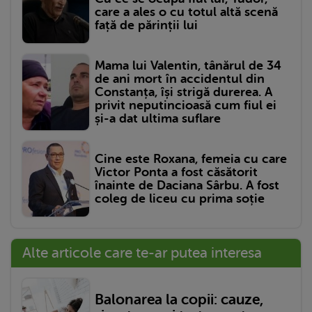
care a ales o cu totul altă scenă
față de părinții lui
Mama lui Valentin, tânărul de 34
de ani mort în accidentul din
Constanța, își strigă durerea. A
privit neputincioasă cum fiul ei
și-a dat ultima suflare
Cine este Roxana, femeia cu care
Victor Ponta a fost căsătorit
înainte de Daciana Sârbu. A fost
coleg de liceu cu prima soție
Alte articole care te-ar putea interesa
Balonarea la copii: cauze,