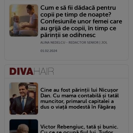
Cum e să fii dădacă pentru
copii pe timp de noapte?
Confesiunile unor femei care
au grijă de copii, în timp ce
părinții se odihnesc
ALINA NEDELCU - REDACTOR SENIOR | JOI,
01.02.2024
Cine au fost părinții lui Nicușor
Dan. Cu mama contabilă și tatăl
muncitor, primarul capitalei a
dus o viață modestă în Făgăraș
Victor Rebengiuc, tată și bunic.
Cu ce se ocupă fiul lui, Tudor,