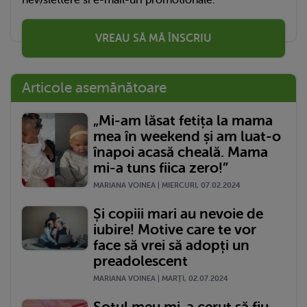
newslettere si e-mail-uri promotionale.
VREAU SĂ MĂ ÎNSCRIU
Articole asemănătoare
„Mi-am lăsat fetița la mama
mea în weekend și am luat-o
înapoi acasă cheală. Mama
mi-a tuns fiica zero!”
MARIANA VOINEA | MIERCURI, 07.02.2024
Și copiii mari au nevoie de
iubire! Motive care te vor
face să vrei să adopți un
preadolescent
MARIANA VOINEA | MARŢI, 02.07.2024