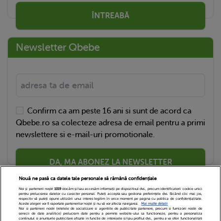
ÎNTREABĂ
Newsletter Qbebe
Confirm ca am peste 16 ani si sunt de acord ca
Qbebe.ro sa colecteze adresa de email pentru a primi
newslettere si e-mail-uri promotionale.
DA, MA ABONEZ LA NEWSLETTER
Nouă ne pasă ca datele tale personale să rămână confidențiale
Noi și partenerii noștri
1019
stocăm și/sau accesăm informații pe dispozitivul dvs., precum identificatorii cookie unici
pentru prelucrarea datelor cu caracter personal. Puteți accepta sau gestiona preferințele dvs. făcând clic mai jos,
respectiv vă puteți opune utilizării unui interes legitim în orice moment pe pagina cu politica de confidențialitate.
Aceste alegeri vor fi raportate partenerilor noștri și nu vă vor afecta navigarea.
Mai multe detalii
Noi si partenerii nostri (retelele de socializare si agentiile de publicitate partenere, precum si furnizorii nostri de
servicii de date analitice) prelucram date pentru a permite website-ului sa functioneze, pentru a personaliza
continutul si anunturile publicitare afisate in functie de interesele si/sau profilul dvs., pentru a va oferi functionalitati