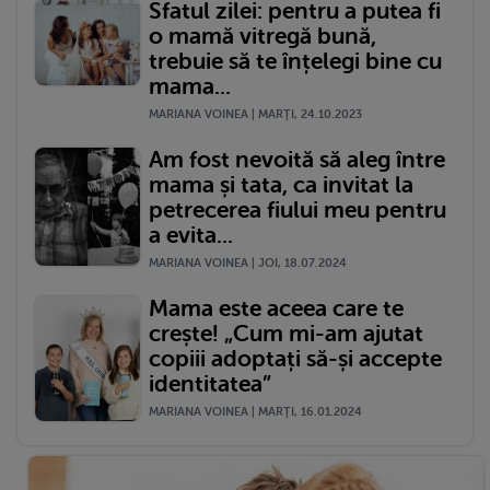
Sfatul zilei: pentru a putea fi
o mamă vitregă bună,
trebuie să te înțelegi bine cu
mama...
MARIANA VOINEA | MARŢI, 24.10.2023
Am fost nevoită să aleg între
mama și tata, ca invitat la
petrecerea fiului meu pentru
a evita...
MARIANA VOINEA | JOI, 18.07.2024
Mama este aceea care te
crește! „Cum mi-am ajutat
copiii adoptați să-și accepte
identitatea”
MARIANA VOINEA | MARŢI, 16.01.2024