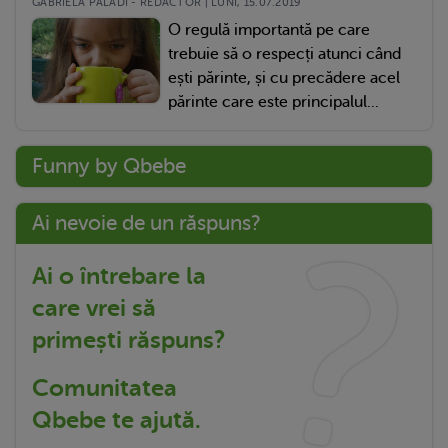
GABRIELA PALADI - REDACTOR | LUNI, 15.07.2019
O regulă importantă pe care
trebuie să o respecți atunci când
ești părinte, și cu precădere acel
părinte care este principalul...
Funny by Qbebe
Ai nevoie de un răspuns?
Ai o întrebare la
care vrei să
primești răspuns?
Comunitatea
Qbebe te ajută.