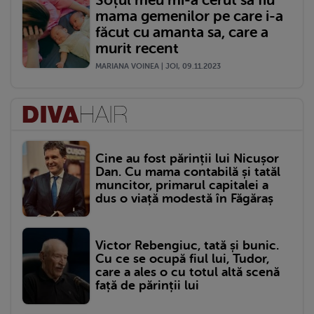
Soțul meu mi-a cerut să fiu
mama gemenilor pe care i-a
făcut cu amanta sa, care a
murit recent
MARIANA VOINEA | JOI, 09.11.2023
Cine au fost părinții lui Nicușor
Dan. Cu mama contabilă și tatăl
muncitor, primarul capitalei a
dus o viață modestă în Făgăraș
Victor Rebengiuc, tată și bunic.
Cu ce se ocupă fiul lui, Tudor,
care a ales o cu totul altă scenă
față de părinții lui