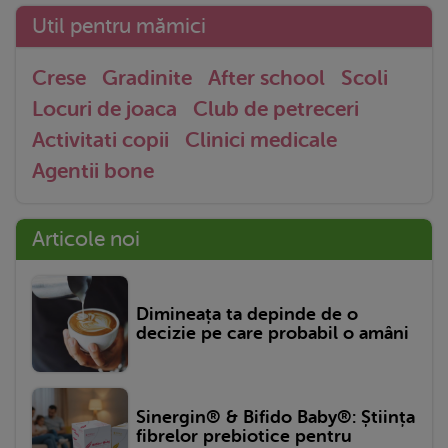
Util pentru mămici
Crese
Gradinite
After school
Scoli
Locuri de joaca
Club de petreceri
Activitati copii
Clinici medicale
Agentii bone
Articole noi
Dimineața ta depinde de o
decizie pe care probabil o amâni
Sinergin® & Bifido Baby®: Știința
fibrelor prebiotice pentru