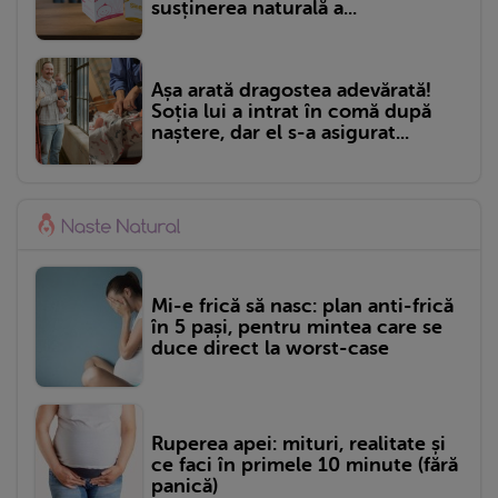
susținerea naturală a...
Așa arată dragostea adevărată!
Soția lui a intrat în comă după
naștere, dar el s-a asigurat...
Mi-e frică să nasc: plan anti-frică
în 5 pași, pentru mintea care se
duce direct la worst-case
Ruperea apei: mituri, realitate și
ce faci în primele 10 minute (fără
panică)