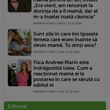
„Era steril, am renunțat la
dorința de a fi mamă, dar el
m-a înșelat toată căsnicia”
MARIANA VOINEA | MARŢI, 24.02.2026
Sunt zile în care îmi lipsește
femeia care eram înainte să
devin mamă. Tu simți asta?
MARIANA VOINEA | LUNI, 22.06.2026
Fiica Andreei Marin este
îndrăgostită lulea. Cum a
reacționat mama ei la
postarea în care se sărută cu
iubitul ei
MARIANA VOINEA | LUNI, 16.12.2024
Editorial