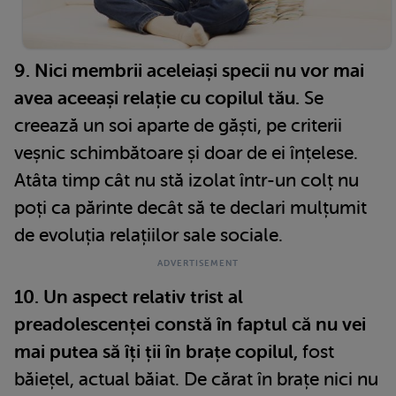
9. Nici membrii aceleiași specii nu vor mai
avea aceeași relație cu copilul tău.
Se
creează un soi aparte de găști, pe criterii
veșnic schimbătoare și doar de ei înțelese.
Atâta timp cât nu stă izolat într-un colț nu
poți ca părinte decât să te declari mulțumit
de evoluția relațiilor sale sociale.
10. Un aspect relativ trist al
preadolescenței constă în faptul că nu vei
mai putea să îți ții în brațe copilul,
fost
băiețel, actual băiat. De cărat în brațe nici nu