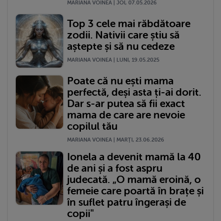
MARIANA VOINEA | JOI, 07.05.2026
Top 3 cele mai răbdătoare
zodii. Nativii care știu să
aștepte și să nu cedeze
MARIANA VOINEA | LUNI, 19.05.2025
Poate că nu ești mama
perfectă, deși asta ți-ai dorit.
Dar s-ar putea să fii exact
mama de care are nevoie
copilul tău
MARIANA VOINEA | MARŢI, 23.06.2026
Ionela a devenit mamă la 40
de ani și a fost aspru
judecată. „O mamă eroină, o
femeie care poartă în brațe și
în suflet patru îngerași de
copii"