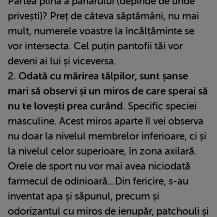
Partea plină a paharului (depinde de unde
privești)? Preț de câteva săptămâni, nu mai
mult, numerele voastre la încălțăminte se
vor intersecta. Cel puțin pantofii tăi vor
deveni ai lui și viceversa.
2.
Odată cu mărirea tălpilor, sunt șanse
mari să observi și un miros de care sperai să
nu te lovești prea curând
. Specific speciei
masculine. Acest miros aparte îl vei observa
nu doar la nivelul membrelor inferioare, ci și
la nivelul celor superioare, în zona axilară.
Orele de sport nu vor mai avea niciodată
farmecul de odinioară...Din fericire, s-au
inventat apa și săpunul, precum și
odorizantul cu miros de ienupăr, patchouli și