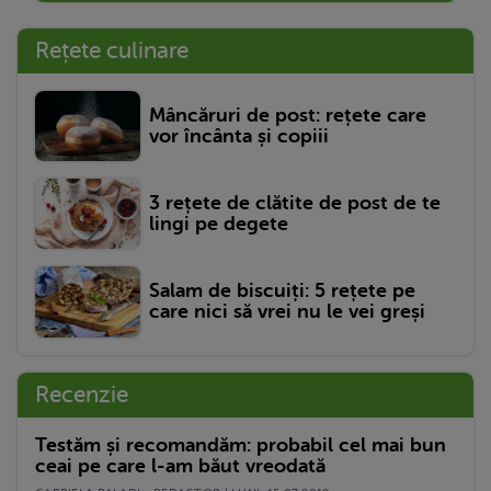
Rețete culinare
Mâncăruri de post: rețete care
vor încânta și copiii
3 rețete de clătite de post de te
lingi pe degete
Salam de biscuiți: 5 rețete pe
care nici să vrei nu le vei greși
Recenzie
Testăm și recomandăm: probabil cel mai bun
ceai pe care l-am băut vreodată