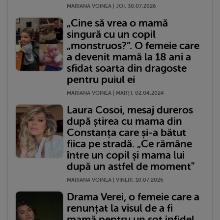
MARIANA VOINEA | JOI, 30.07.2026
„Cine să vrea o mamă
singură cu un copil
„monstruos?”. O femeie care
a devenit mamă la 18 ani a
sfidat soarta din dragoste
pentru puiul ei
MARIANA VOINEA | MARŢI, 02.04.2024
Laura Cosoi, mesaj dureros
după știrea cu mama din
Constanța care și-a bătut
fiica pe stradă. „Ce rămâne
între un copil și mama lui
după un astfel de moment"
MARIANA VOINEA | VINERI, 10.07.2026
Drama Verei, o femeie care a
renunțat la visul de a fi
mamă pentru un soț infidel.