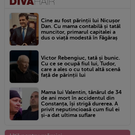
Cine au fost părinții lui Nicușor
Dan. Cu mama contabilă și tatăl
muncitor, primarul capitalei a
dus o viață modestă în Făgăraș
Victor Rebengiuc, tată și bunic.
Cu ce se ocupă fiul lui, Tudor,
care a ales o cu totul altă scenă
față de părinții lui
Mama lui Valentin, tânărul de 34
de ani mort în accidentul din
Constanța, își strigă durerea. A
privit neputincioasă cum fiul ei
și-a dat ultima suflare