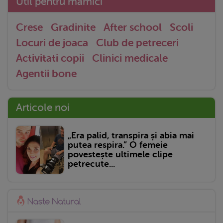
Util pentru mămici
Crese
Gradinite
After school
Scoli
Locuri de joaca
Club de petreceri
Activitati copii
Clinici medicale
Agentii bone
Articole noi
„Era palid, transpira și abia mai
putea respira.” O femeie
povestește ultimele clipe
petrecute...