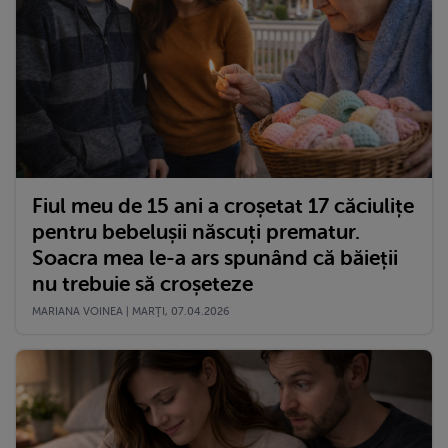
Fiul meu de 15 ani a croșetat 17 căciulițe
pentru bebelușii născuți prematur.
Soacra mea le-a ars spunând că băieții
nu trebuie să croșeteze
MARIANA VOINEA | MARŢI, 07.04.2026