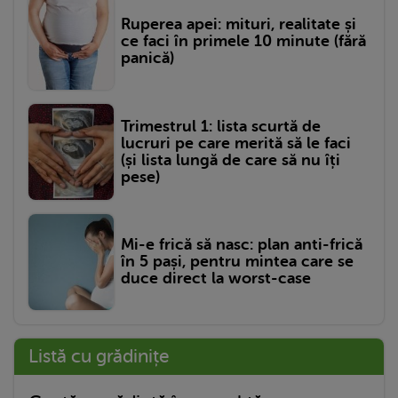
Ruperea apei: mituri, realitate și
ce faci în primele 10 minute (fără
panică)
Trimestrul 1: lista scurtă de
lucruri pe care merită să le faci
(și lista lungă de care să nu îți
pese)
Mi-e frică să nasc: plan anti-frică
în 5 pași, pentru mintea care se
duce direct la worst-case
Listă cu grădinițe