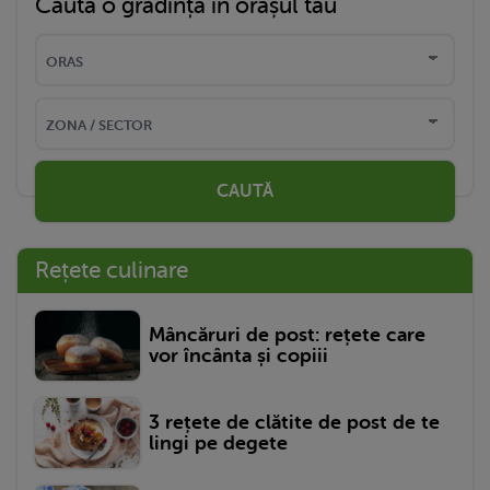
Caută o grădință în orașul tău
CAUTĂ
Rețete culinare
Mâncăruri de post: rețete care
vor încânta și copiii
3 rețete de clătite de post de te
lingi pe degete