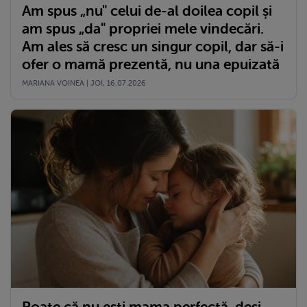
Am spus „nu" celui de-al doilea copil și
am spus „da" propriei mele vindecări.
Am ales să cresc un singur copil, dar să-i
ofer o mamă prezentă, nu una epuizată
MARIANA VOINEA | JOI, 16.07.2026
Poate că nu ești mama perfectă, deși