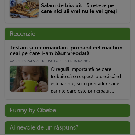
Salam de biscuiți: 5 rețete pe
care nici să vrei nu le vei greși
Recenzie
Testăm și recomandăm: probabil cel mai bun
ceai pe care l-am băut vreodată
GABRIELA PALADI - REDACTOR | LUNI, 15.07.2019
O regulă importantă pe care
trebuie să o respecți atunci când
ești părinte, și cu precădere acel
părinte care este principalul...
Funny by Qbebe
Ai nevoie de un răspuns?