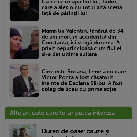
Cu ce se ocupă fiul lui, Tudor,
care a ales o cu totul altă scenă
față de părinții lui
Mama lui Valentin, tânărul de 34
de ani mort în accidentul din
Constanța, își strigă durerea. A
privit neputincioasă cum fiul ei
și-a dat ultima suflare
Cine este Roxana, femeia cu care
Victor Ponta a fost căsătorit
înainte de Daciana Sârbu. A fost
coleg de liceu cu prima soție
Alte articole care te-ar putea interesa
Dureri de oase: cauze și