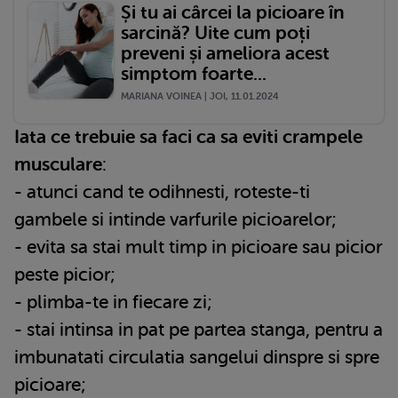
Și tu ai cârcei la picioare în
sarcină? Uite cum poți
preveni și ameliora acest
simptom foarte...
MARIANA VOINEA | JOI, 11.01.2024
Iata ce trebuie sa faci ca sa eviti crampele
musculare
:
- atunci cand te odihnesti, roteste-ti
gambele si intinde varfurile picioarelor;
- evita sa stai mult timp in picioare sau picior
peste picior;
- plimba-te in fiecare zi;
- stai intinsa in pat pe partea stanga, pentru a
imbunatati circulatia sangelui dinspre si spre
picioare;