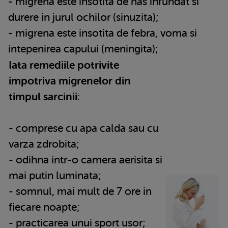
- migrena este insotita de nas infundat si
durere in jurul ochilor (sinuzita);
- migrena este insotita de febra, voma si
intepenirea capului (meningita);
Iata remediile potrivite
impotriva migrenelor din
timpul sarcinii
:
- comprese cu apa calda sau cu
varza zdrobita;
- odihna intr-o camera aerisita si
mai putin luminata;
- somnul, mai mult de 7 ore in
fiecare noapte;
- practicarea unui sport usor;