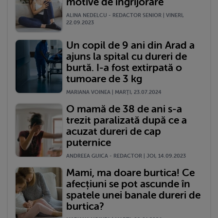
motive de îngrijorare
ALINA NEDELCU - REDACTOR SENIOR | VINERI,
22.09.2023
Un copil de 9 ani din Arad a
ajuns la spital cu dureri de
burtă. I-a fost extirpată o
tumoare de 3 kg
MARIANA VOINEA | MARŢI, 23.07.2024
O mamă de 38 de ani s-a
trezit paralizată după ce a
acuzat dureri de cap
puternice
ANDREEA GUICA - REDACTOR | JOI, 14.09.2023
Mami, ma doare burtica! Ce
afecțiuni se pot ascunde în
spatele unei banale dureri de
burtica?