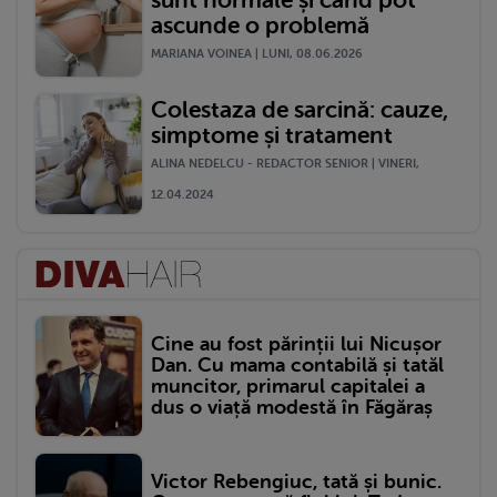
sunt normale și când pot
ascunde o problemă
MARIANA VOINEA | LUNI, 08.06.2026
Colestaza de sarcină: cauze,
simptome și tratament
ALINA NEDELCU - REDACTOR SENIOR | VINERI,
12.04.2024
Cine au fost părinții lui Nicușor
Dan. Cu mama contabilă și tatăl
muncitor, primarul capitalei a
dus o viață modestă în Făgăraș
Victor Rebengiuc, tată și bunic.