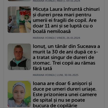
MARIANA VOINEA | MARŢI, 09.01.2024
Micuța Laura înfruntă chinuri
și dureri prea mari pentru
umerii ei fragili de copil. Are
doar 11 ani și se luptă cu o
boală nemiloasă
MARIANA VOINEA | VINERI, 26.01.2024
Ionuț, un tânăr din Suceava a
murit la 30 de ani după ce s-
a tratat singur de dureri de
stomac. Trei copii au rămas
fără tată
MARIANA VOINEA | LUNI, 30.06.2025
Ioana are doar 6 anișori și
duce pe umeri dureri uriașe.
Este prizoniera unei camere
de spital și nu se poate
bucura de copilărie