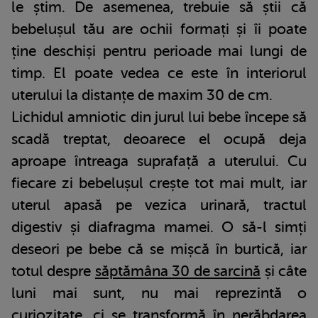
le știm. De asemenea, trebuie să știi că
bebelușul tău are ochii formați și îi poate
ține deschiși pentru perioade mai lungi de
timp. El poate vedea ce este în interiorul
uterului la distanțe de maxim 30 de cm.
Lichidul amniotic din jurul lui bebe începe să
scadă treptat, deoarece el ocupă deja
aproape întreaga suprafață a uterului. Cu
fiecare zi bebelușul crește tot mai mult, iar
uterul apasă pe vezica urinară, tractul
digestiv și diafragma mamei. O să-l simți
deseori pe bebe că se mișcă în burtică, iar
totul despre
săptămâna 30 de sarcină
și câte
luni mai sunt, nu mai reprezintă o
curiozitate, ci se transformă în nerăbdarea