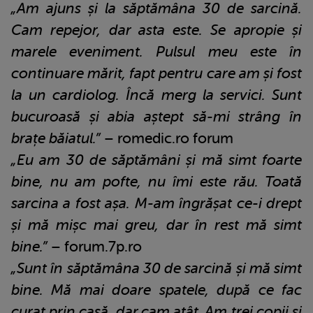
„Am ajuns și la săptămâna 30 de sarcină.
Cam repejor, dar asta este. Se apropie și
marele eveniment. Pulsul meu este în
continuare mărit, fapt pentru care am și fost
la un cardiolog. Încă merg la servici. Sunt
bucuroasă și abia aștept să-mi strâng în
brațe băiatul.”
– romedic.ro forum
„Eu am 30 de săptămâni și mă simt foarte
bine, nu am pofte, nu îmi este rău. Toată
sarcina a fost așa. M-am îngrășat ce-i drept
și mă mișc mai greu, dar în rest mă simt
bine.”
– forum.7p.ro
„Sunt în săptămâna 30 de sarcină și mă simt
bine. Mă mai doare spatele, după ce fac
curat prin casă, dar cam atât. Am trei copii și