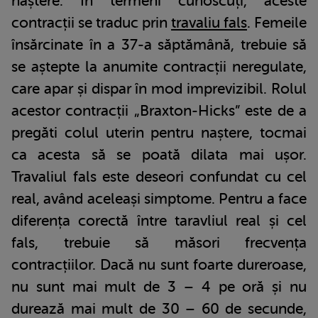
naștere. În termeni cunoscuți, aceste
contracții se traduc prin
travaliu fals
. Femeile
însărcinate în a 37-a săptămână, trebuie să
se aștepte la anumite contracții neregulate,
care apar și dispar în mod imprevizibil. Rolul
acestor contracții „Braxton-Hicks” este de a
pregăti colul uterin pentru naștere, tocmai
ca acesta să se poată dilata mai ușor.
Travaliul fals este deseori confundat cu cel
real, având aceleași simptome. Pentru a face
diferența corectă între taravliul real și cel
fals, trebuie să măsori frecvența
contracțiilor. Dacă nu sunt foarte dureroase,
nu sunt mai mult de 3 – 4 pe oră și nu
durează mai mult de 30 – 60 de secunde,