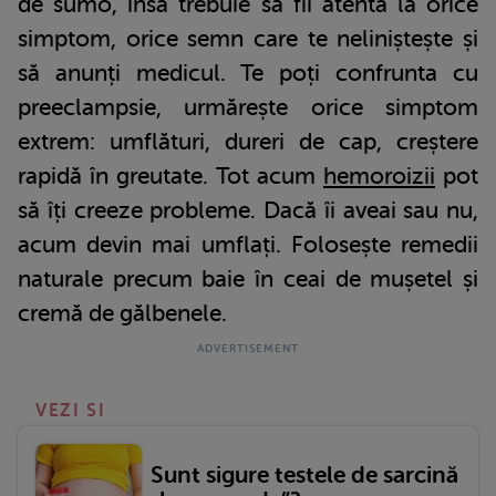
de sumo, însă trebuie sa fii atentă la orice
simptom, orice semn care te neliniștește și
să anunți medicul. Te poți confrunta cu
preeclampsie, urmărește orice simptom
extrem: umflături, dureri de cap, creștere
rapidă în greutate. Tot acum
hemoroizii
pot
să îți creeze probleme. Dacă îi aveai sau nu,
acum devin mai umflați. Folosește remedii
naturale precum baie în ceai de mușetel și
cremă de gălbenele.
VEZI SI
Sunt sigure testele de sarcină