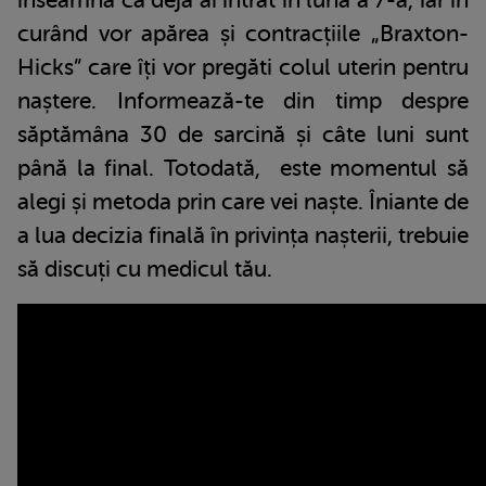
înseamnă că deja ai intrat în luna a 7-a, iar în
curând vor apărea și contracțiile „Braxton-
Hicks” care îți vor pregăti colul uterin pentru
naștere. Informează-te din timp despre
săptămâna 30 de sarcină și câte luni sunt
până la final. Totodată, este momentul să
alegi și metoda prin care vei naște. Îniante de
a lua decizia finală în privința nașterii, trebuie
să discuți cu medicul tău.