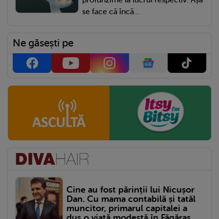
profunzime la lucrul respectiv. Așa
se face că încă...
Ne găsești pe
Cine au fost părinții lui Nicușor
Dan. Cu mama contabilă și tatăl
muncitor, primarul capitalei a
dus o viață modestă în Făgăraș