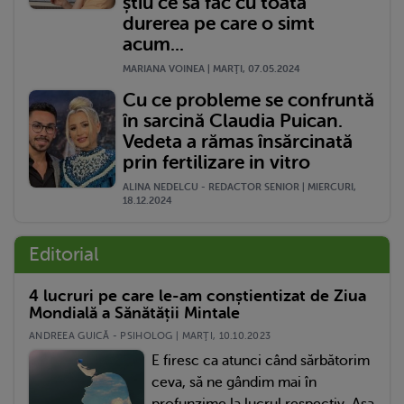
știu ce sa fac cu toată
durerea pe care o simt
acum...
MARIANA VOINEA | MARŢI, 07.05.2024
Cu ce probleme se confruntă
în sarcină Claudia Puican.
Vedeta a rămas însărcinată
prin fertilizare in vitro
ALINA NEDELCU - REDACTOR SENIOR | MIERCURI,
18.12.2024
Editorial
4 lucruri pe care le-am conștientizat de Ziua
Mondială a Sănătății Mintale
ANDREEA GUICĂ - PSIHOLOG | MARŢI, 10.10.2023
E firesc ca atunci când sărbătorim
ceva, să ne gândim mai în