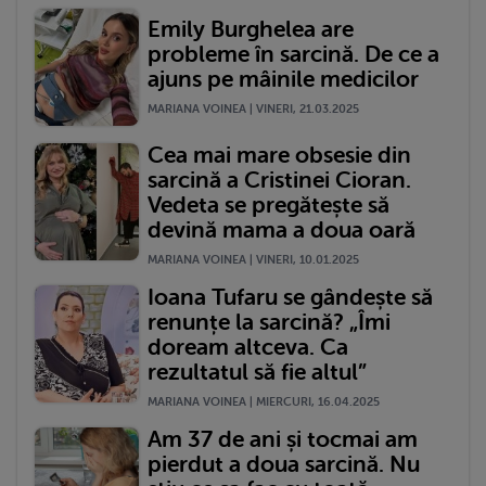
Emily Burghelea are
probleme în sarcină. De ce a
ajuns pe mâinile medicilor
MARIANA VOINEA | VINERI, 21.03.2025
Cea mai mare obsesie din
sarcină a Cristinei Cioran.
Vedeta se pregătește să
devină mama a doua oară
MARIANA VOINEA | VINERI, 10.01.2025
Ioana Tufaru se gândește să
renunțe la sarcină? „Îmi
doream altceva. Ca
rezultatul să fie altul”
MARIANA VOINEA | MIERCURI, 16.04.2025
Am 37 de ani și tocmai am
pierdut a doua sarcină. Nu