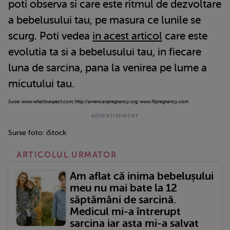
poti observa si care este ritmul de dezvoltare
a bebelusului tau, pe masura ce lunile se
scurg. Poti vedea
in acest articol
care este
evolutia ta si a bebelusului tau, in fiecare
luna de sarcina, pana la venirea pe lume a
micutului tau.
S
urse:
www.whattoexpect.com; http://americanpregnancy.org; www.fitpregnancy.com
Surse foto: iStock
ARTICOLUL URMATOR
Am aflat că inima bebelușului
meu nu mai bate la 12
săptămâni de sarcină.
Medicul mi-a întrerupt
sarcina iar asta mi-a salvat