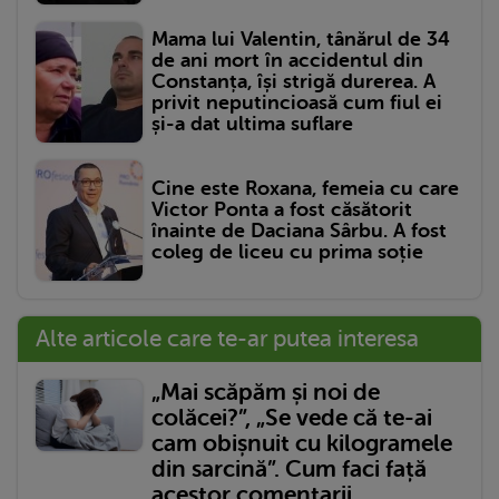
Mama lui Valentin, tânărul de 34
de ani mort în accidentul din
Constanța, își strigă durerea. A
privit neputincioasă cum fiul ei
și-a dat ultima suflare
Cine este Roxana, femeia cu care
Victor Ponta a fost căsătorit
înainte de Daciana Sârbu. A fost
coleg de liceu cu prima soție
Alte articole care te-ar putea interesa
„Mai scăpăm și noi de
colăcei?”, „Se vede că te-ai
cam obișnuit cu kilogramele
din sarcină”. Cum faci față
acestor comentarii