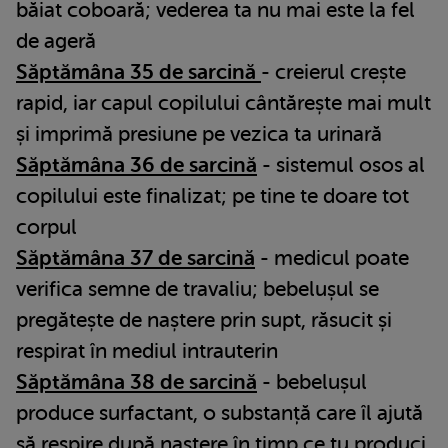
băiat coboară; vederea ta nu mai este la fel
de ageră
Săptămâna 35 de sarcină
- creierul crește
rapid, iar capul copilului cântărește mai mult
și imprimă presiune pe vezica ta urinară
Săptămâna 36 de sarcină
- sistemul osos al
copilului este finalizat; pe tine te doare tot
corpul
Săptămâna 37 de sarcină
- medicul poate
verifica semne de travaliu; bebelușul se
pregătește de naștere prin supt, răsucit și
respirat în mediul intrauterin
Săptămâna 38 de sarcină
- bebelușul
produce surfactant, o substanță care îl ajută
să respire după naștere în timp ce tu produci