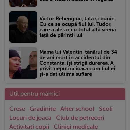
Victor Rebengiuc, tată și bunic.
Cu ce se ocupă fiul lui, Tudor,
care a ales o cu totul altă scenă
față de părinții lui
Mama lui Valentin, tânărul de 34
de ani mort în accidentul din
Constanța, își strigă durerea. A
privit neputincioasă cum fiul ei
și-a dat ultima suflare
Util pentru mămici
Crese
Gradinite
After school
Scoli
Locuri de joaca
Club de petreceri
Activitati copii
Clinici medicale