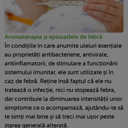
Aromaterapia și episoadele de febră
În condițiile în care anumite uleiuri esențiale
au proprietăți antibacteriene, antivirale,
antiinflamatorii, de stimulare a funcționării
sistemului imunitar, ele sunt utilizate și în
caz de febră. Reține însă faptul că ele nu
tratează o infecție, nici nu stopează febra,
dar contribuie la diminuarea intensității unor
simptome ce o acompaniază, ajutându-te să
te simți mai bine și să treci mai ușor peste
starea generală alterată.