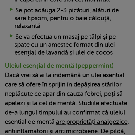
Se pot adăuga 2-3 picături, alături de
sare Epsom, pentru o baie călduță,
relaxantă
Se va efectua un masaj pe tălpi și pe
spate cu un amestec format din ulei
esențial de lavandă și ulei de cocos
Uleiul esențial de mentă (peppermint)
Dacă vrei să ai la îndemână un ulei esențial
care să ofere în sprijin în depășirea stărilor
neplăcute ce apar din cauza febrei, poți să
apelezi și la cel de mentă. Studiile efectuate
de-a lungul timpului au confirmat că uleiul
esențial de mentă
are proprietăți analgezice,
antiinflamatorii
și antimicrobiene. De pildă,