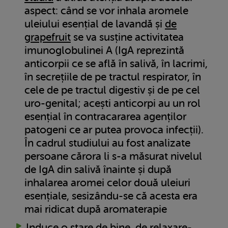
aspect: când se vor inhala aromele
uleiului esențial de lavandă și
de
grapefruit
se va susține activitatea
imunoglobulinei A (IgA reprezintă
anticorpii ce se află în salivă, în lacrimi,
în secrețiile de pe tractul respirator, în
cele de pe tractul digestiv și de pe cel
uro-genital; acești anticorpi au un rol
esențial în contracararea agenților
patogeni ce ar putea provoca infecții).
În cadrul studiului au fost analizate
persoane cărora li s-a măsurat nivelul
de IgA din salivă înainte și după
inhalarea aromei celor două uleiuri
esențiale, sesizându-se că acesta era
mai ridicat după aromaterapie
Induce o stare de bine, de relaxare-