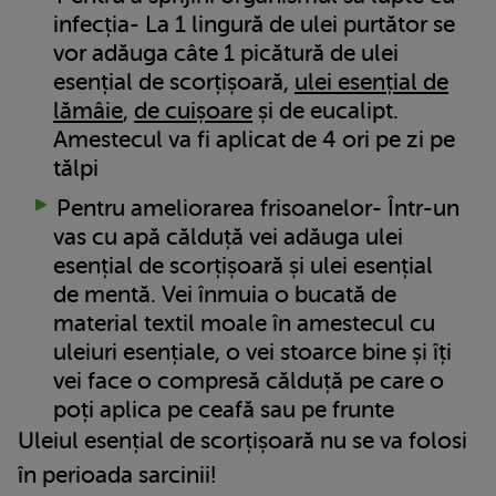
infecția- La 1 lingură de ulei purtător se
vor adăuga câte 1 picătură de ulei
esențial de scorțișoară,
ulei esențial de
lămâie
,
de cuișoare
și de eucalipt.
Amestecul va fi aplicat de 4 ori pe zi pe
tălpi
Pentru ameliorarea frisoanelor- Într-un
vas cu apă călduță vei adăuga ulei
esențial de scorțișoară și ulei esențial
de mentă. Vei înmuia o bucată de
material textil moale în amestecul cu
uleiuri esențiale, o vei stoarce bine și îți
vei face o compresă călduță pe care o
poți aplica pe ceafă sau pe frunte
Uleiul esențial de scorțișoară nu se va folosi
în perioada sarcinii!