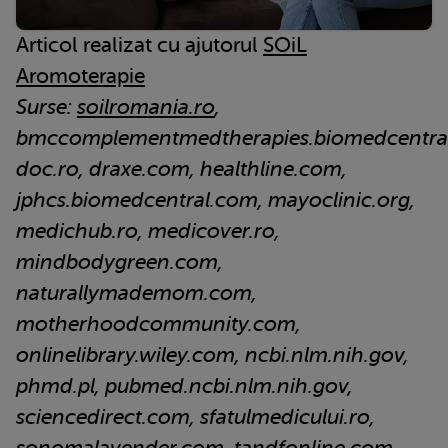
Articol realizat cu ajutorul
SOiL
Aromoterapie
Surse:
soilromania.ro
,
bmccomplementmedtherapies.biomedcentra
doc.ro, draxe.com, healthline.com,
jphcs.biomedcentral.com, mayoclinic.org,
medichub.ro, medicover.ro,
mindbodygreen.com,
naturallymademom.com,
motherhoodcommunity.com,
onlinelibrary.wiley.com, ncbi.nlm.nih.gov,
phmd.pl, pubmed.ncbi.nlm.nih.gov,
sciencedirect.com, sfatulmedicului.ro,