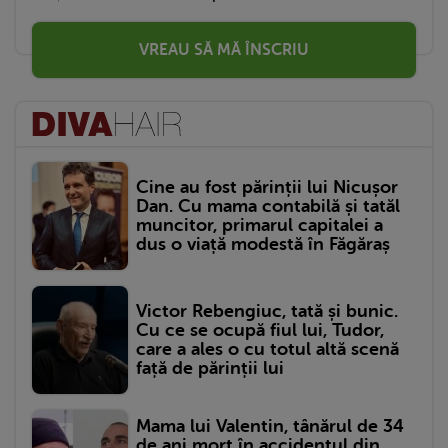
VREAU SĂ MĂ ÎNSCRIU
Cine au fost părinții lui Nicușor
Dan. Cu mama contabilă și tatăl
muncitor, primarul capitalei a
dus o viață modestă în Făgăraș
Victor Rebengiuc, tată și bunic.
Cu ce se ocupă fiul lui, Tudor,
care a ales o cu totul altă scenă
față de părinții lui
Mama lui Valentin, tânărul de 34
de ani mort în accidentul din