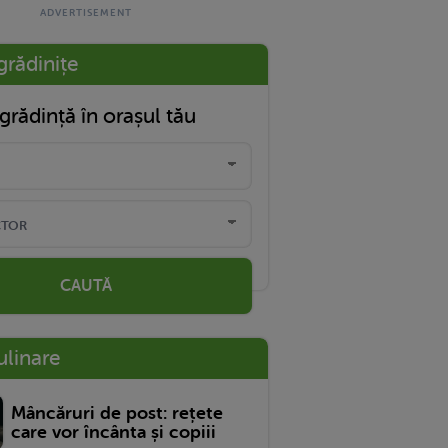
grădinițe
grădință în orașul tău
CAUTĂ
ulinare
Mâncăruri de post: rețete
care vor încânta și copiii