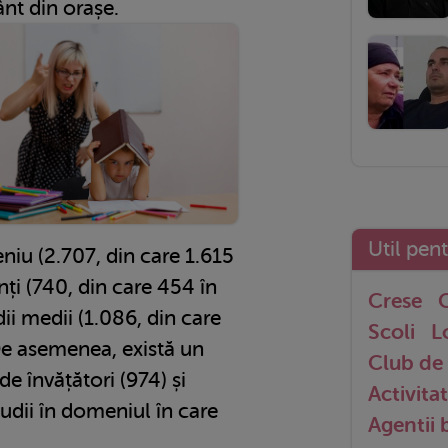
ânt din orașe.
Util pen
niu (2.707, din care 1.615
nți (740, din care 454 în
Crese
G
dii medii (1.086, din care
Scoli
L
De asemenea, există un
Club de 
e învățători (974) și
Activitat
tudii în domeniul în care
Agentii