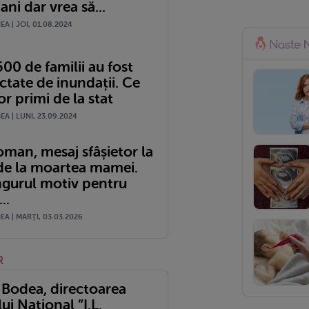
ani dar vrea să...
A | JOI, 01.08.2024
00 de familii au fost
ctate de inundații. Ce
or primi de la stat
A | LUNI, 23.09.2024
man, mesaj sfâșietor la
 de la moartea mamei.
ingurul motiv pentru
..
A | MARŢI, 03.03.2026
R
 Bodea, directoarea
ui Național ”I.L.