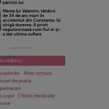
părinții lui
Mama lui Valentin, tânărul
de 34 de ani mort în
accidentul din Constanța, își
strigă durerea. A privit
neputincioasă cum fiul ei și-
a dat ultima suflare
tru mămici
radinite
After school
ocuri de joaca
petreceri
i copii
Clinici medicale
 bone