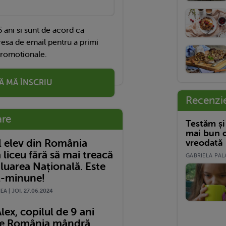
 ani si sunt de acord ca
esa de email pentru a primi
promotionale.
Ă MĂ ÎNSCRIU
Recenzi
are
Testăm și
mai bun c
l elev din România
vreodată
 liceu fără să mai treacă
GABRIELA PALA
luarea Națională. Este
l-minune!
A | JOI, 27.06.2024
Alex, copilul de 9 ani
ce România mândră