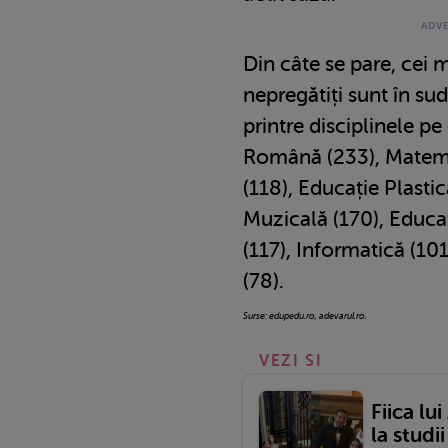
Din câte se pare, cei 
nepregătiți sunt în sudu
printre disciplinele p
Română (233), Matema
(118), Educație Plasti
Muzicală (170), Educaț
(117), Informatică (101
(78).
Surse: edupedu.ro, adevarul.ro.
VEZI SI
Fiica lu
la studi