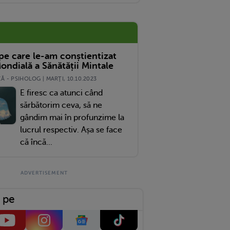
 pe care le-am conștientizat
ondială a Sănătății Mintale
 - PSIHOLOG | MARŢI, 10.10.2023
E firesc ca atunci când
sărbătorim ceva, să ne
gândim mai în profunzime la
lucrul respectiv. Așa se face
că încă...
 pe