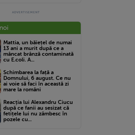
 noi
Mattia, un băiețel de numai
13 ani a murit după ce a
mâncat brânză contaminată
cu E.coli. A...
Schimbarea la față a
Domnului, 6 august. Ce nu
ai voie să faci în această zi
mare la români
Reacția lui Alexandru Ciucu
după ce fanii au sesizat că
fetițele lui nu zâmbesc în
pozele cu...