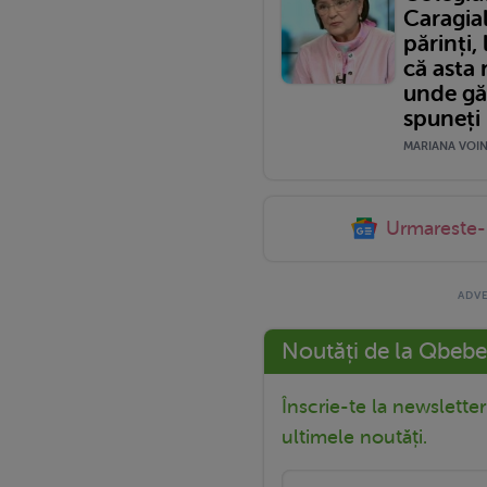
Caragial
părinți,
că asta 
unde găs
spuneți
MARIANA VOINE
Urmareste
Noutăți de la Qbebe
Înscrie-te la newslette
ultimele noutăți.