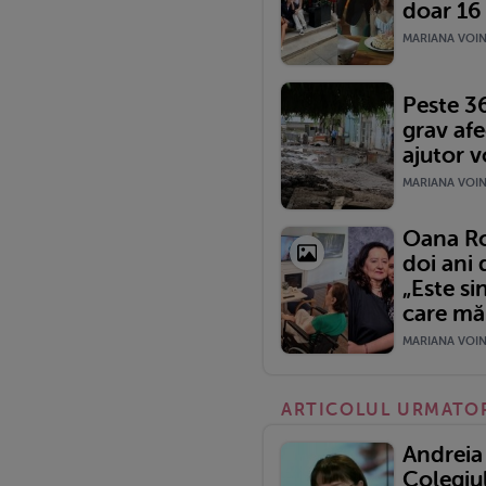
doar 16 
MARIANA VOINE
Peste 36
grav afe
ajutor v
MARIANA VOINE
Oana Ro
doi ani
„Este s
care mă.
MARIANA VOINE
ARTICOLUL URMATO
Andreia
Colegiul