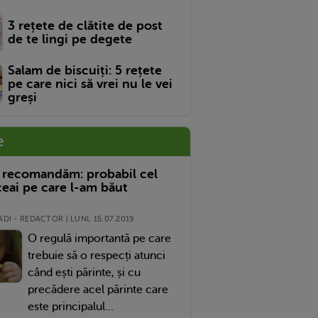
3 rețete de clătite de post
de te lingi pe degete
Salam de biscuiți: 5 rețete
pe care nici să vrei nu le vei
greși
e
 recomandăm: probabil cel
eai pe care l-am băut
DI - REDACTOR | LUNI, 15.07.2019
O regulă importantă pe care
trebuie să o respecți atunci
când ești părinte, și cu
precădere acel părinte care
este principalul...