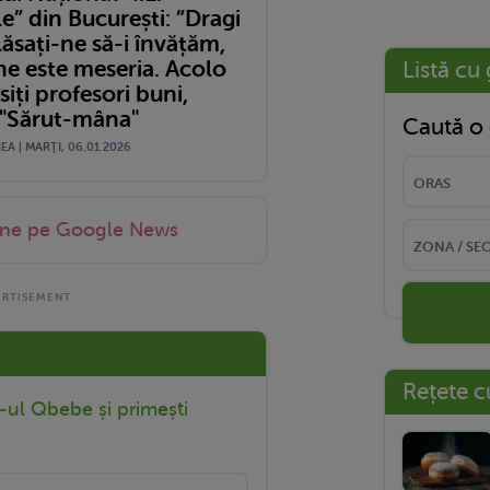
e” din București: ”Dragi
 lăsați-ne să-i învățăm,
ne este meseria. Acolo
Listă cu 
iți profesori buni,
 "Sărut-mâna"
Caută o 
A | MARŢI, 06.01.2026
-ne pe Google News
Rețete c
r-ul Qbebe și primești