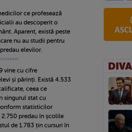
dicilor ce profesează
icialii au descoperit o
ânt. Aparent, există peste
care nu au studii pentru
 predau elevilor.
 vine cu cifre
levi și părinți. Există 4.533
alificate, ceea ce
 singurul stat cu
Conform statisticilor
, 2.750 predau în școlile
stul de 1.783 țin cursuri în