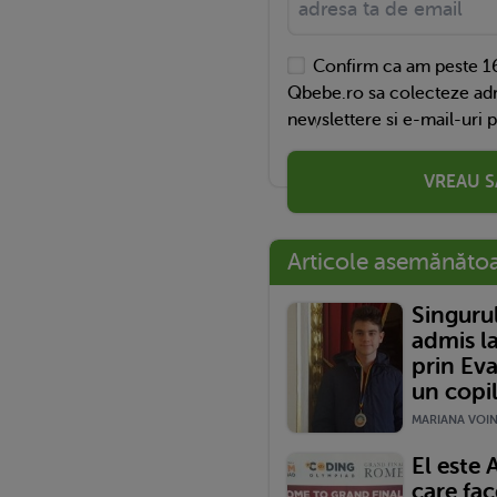
Confirm ca am peste 16
Qbebe.ro sa colecteze adr
newslettere si e-mail-uri 
VREAU S
Articole asemănăto
Singuru
admis la
prin Eva
un copi
MARIANA VOINE
El este 
care fa