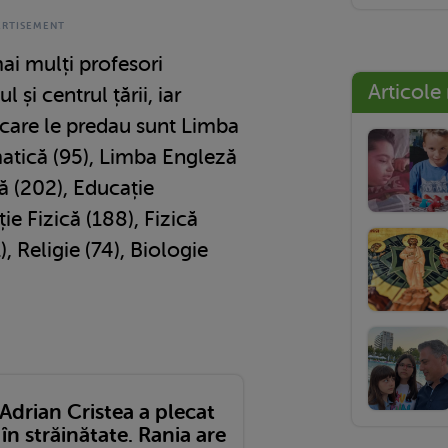
mai mulți profesori
Articole
l și centrul țării, iar
e care le predau sunt Limba
tică (95), Limba Engleză
că (202), Educație
ie Fizică (188), Fizică
), Religie (74), Biologie
i Adrian Cristea a plecat
i în străinătate. Rania are