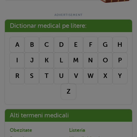
Dictionar medical pe litere:
A
B
C
D
E
F
G
H
I
J
K
L
M
N
O
P
R
S
T
U
V
W
X
Y
Z
Alti termeni medicali
Obezitate
Listeria