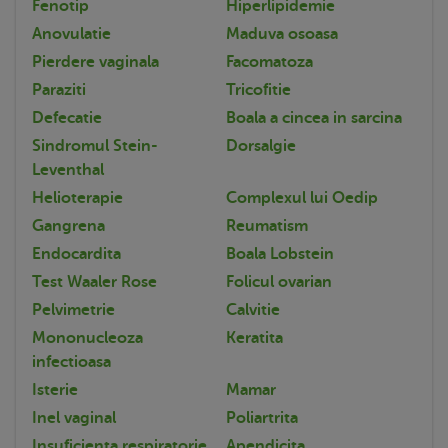
Fenotip
Hiperlipidemie
Anovulatie
Maduva osoasa
Pierdere vaginala
Facomatoza
Paraziti
Tricofitie
Defecatie
Boala a cincea in sarcina
Sindromul Stein-
Dorsalgie
Leventhal
Helioterapie
Complexul lui Oedip
Gangrena
Reumatism
Endocardita
Boala Lobstein
Test Waaler Rose
Folicul ovarian
Pelvimetrie
Calvitie
Mononucleoza
Keratita
infectioasa
Isterie
Mamar
Inel vaginal
Poliartrita
Insuficienta respiratorie
Apendicita