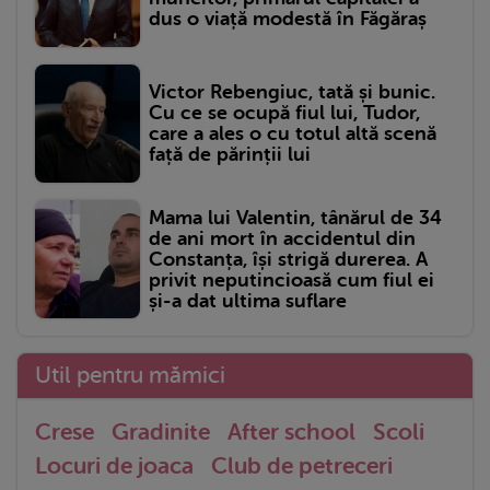
dus o viață modestă în Făgăraș
Victor Rebengiuc, tată și bunic.
Cu ce se ocupă fiul lui, Tudor,
care a ales o cu totul altă scenă
față de părinții lui
Mama lui Valentin, tânărul de 34
de ani mort în accidentul din
Constanța, își strigă durerea. A
privit neputincioasă cum fiul ei
și-a dat ultima suflare
Util pentru mămici
Crese
Gradinite
After school
Scoli
Locuri de joaca
Club de petreceri