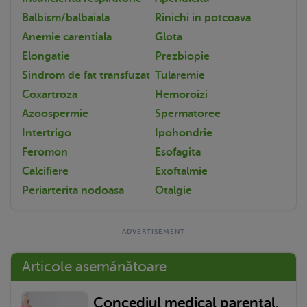
Balbism/balbaiala
Rinichi in potcoava
Anemie carentiala
Glota
Elongatie
Prezbiopie
Sindrom de fat transfuzat
Tularemie
Coxartroza
Hemoroizi
Azoospermie
Spermatoree
Intertrigo
Ipohondrie
Feromon
Esofagita
Calcifiere
Exoftalmie
Periarterita nodoasa
Otalgie
Articole asemănătoare
Concediul medical parental.