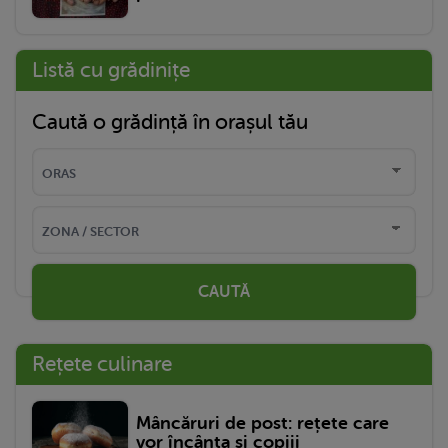
Listă cu grădinițe
Caută o grădință în orașul tău
CAUTĂ
Rețete culinare
Mâncăruri de post: rețete care
vor încânta și copiii