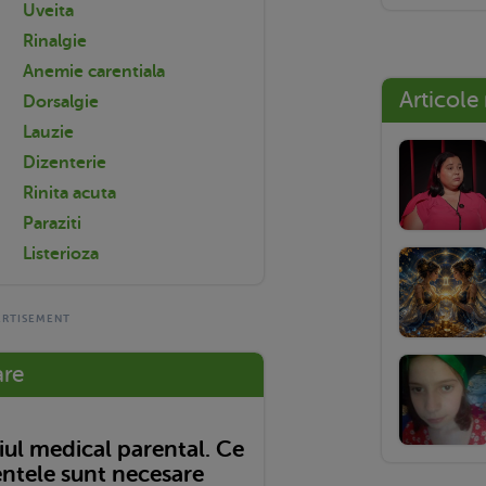
Uveita
Rinalgie
Anemie carentiala
Articole
Dorsalgie
Lauzie
Dizenterie
Rinita acuta
Paraziti
Listerioza
are
ul medical parental. Ce
tele sunt necesare