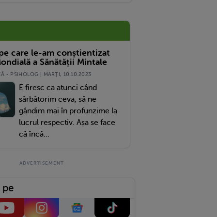
 pe care le-am conștientizat
ondială a Sănătății Mintale
 - PSIHOLOG | MARŢI, 10.10.2023
E firesc ca atunci când
sărbătorim ceva, să ne
gândim mai în profunzime la
lucrul respectiv. Așa se face
că încă...
 pe