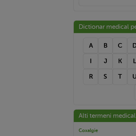
Dictionar medical pe 
A
B
C
I
J
K
R
S
T
Alti termeni medical
Coxalgie