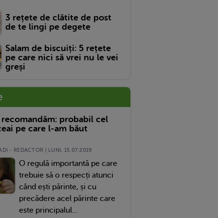
3 rețete de clătite de post
de te lingi pe degete
Salam de biscuiți: 5 rețete
pe care nici să vrei nu le vei
greși
e
 recomandăm: probabil cel
eai pe care l-am băut
DI - REDACTOR | LUNI, 15.07.2019
O regulă importantă pe care
trebuie să o respecți atunci
când ești părinte, și cu
precădere acel părinte care
este principalul...