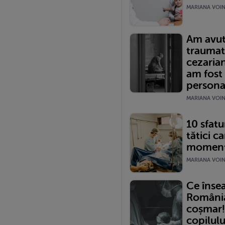
MARIANA VOINE
Am avut
traumat
cezariană
am fost
persona
MARIANA VOINE
10 sfatur
tătici ca
momentu
MARIANA VOINE
Ce înse
România?
coșmar!
copilulu