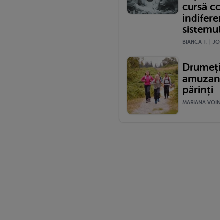
cursă c
indifere
sistemu
BIANCA T. | JO
Drumeții
amuzante
părinți
MARIANA VOINE