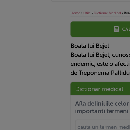
Home
›
Utile
›
Dictionar Medical
›
Boal
Ca
Boala lui Bejel
Boala lui Bejel, cunosc
endemic, este o afect
de Treponema Pallid
Dictionar medical
Afla definitiile celo
importanti termeni 