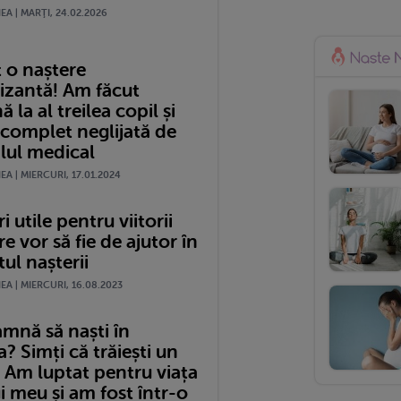
A | MARŢI, 24.02.2026
 o naștere
izantă! Am făcut
 la al treilea copil și
 complet neglijată de
lul medical
A | MIERCURI, 17.01.2024
i utile pentru viitorii
re vor să fie de ajutor în
l nașterii
A | MIERCURI, 16.08.2023
amnă să naști în
 Simți că trăiești un
 Am luptat pentru viața
i meu și am fost într-o