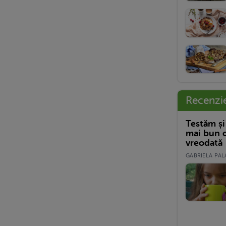
Recenzi
Testăm și
mai bun c
vreodată
GABRIELA PALA