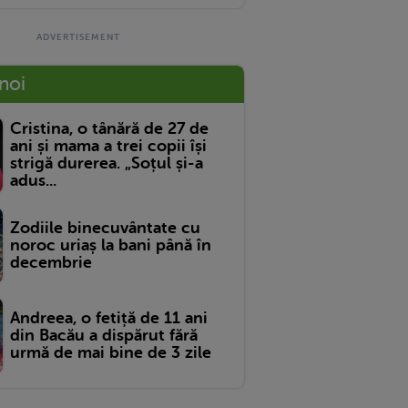
 noi
Cristina, o tânără de 27 de
ani și mama a trei copii își
strigă durerea. „Soțul și-a
adus...
Zodiile binecuvântate cu
noroc uriaș la bani până în
decembrie
Andreea, o fetiță de 11 ani
din Bacău a dispărut fără
urmă de mai bine de 3 zile