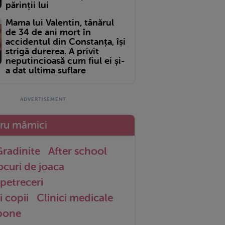
părinții lui
Mama lui Valentin, tânărul
de 34 de ani mort în
accidentul din Constanța, își
strigă durerea. A privit
neputincioasă cum fiul ei și-
a dat ultima suflare
tru mămici
radinite
After school
ocuri de joaca
petreceri
i copii
Clinici medicale
 bone