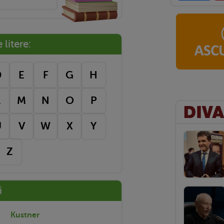
litere:
D
E
F
G
H
L
M
N
O
P
U
V
W
X
Y
Z
i
Kustner