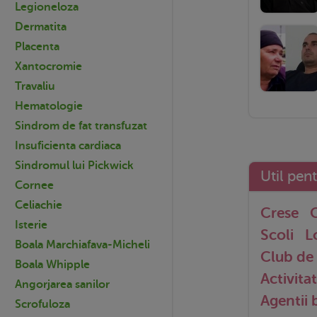
Legioneloza
Dermatita
Placenta
Xantocromie
Travaliu
Hematologie
Sindrom de fat transfuzat
Insuficienta cardiaca
Sindromul lui Pickwick
Util pen
Cornee
Celiachie
Crese
G
Isterie
Scoli
L
Boala Marchiafava-Micheli
Club de 
Boala Whipple
Activitat
Angorjarea sanilor
Agentii
Scrofuloza