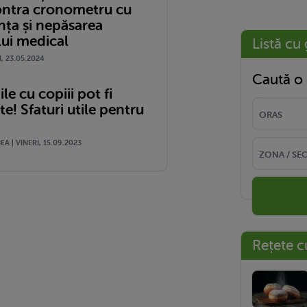
ontra cronometru cu
nța și nepăsarea
lui medical
Listă cu 
I, 23.05.2024
Caută o 
le cu copiii pot fi
! Sfaturi utile pentru
A | VINERI, 15.09.2023
Rețete c