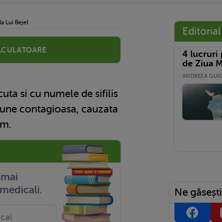
a Lui Bejel
Editorial
lculatoare
4 lucruri
de Ziua M
ANDREEA GUICĂ
uta si cu numele de sifilis
iune contagioasa, cauzata
um.
r mai
medicali.
Ne găsești