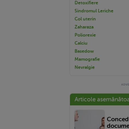
Detoxifiere
Sindromul Leriche
Col uterin
Zaharaza
Poliorexie
Calciu
Basedow
Mamografie
Nevralgie
Articole asemănăto
Concedi
documen