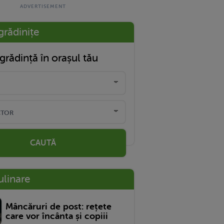
grădinițe
grădință în orașul tău
CAUTĂ
ulinare
Mâncăruri de post: rețete
care vor încânta și copiii