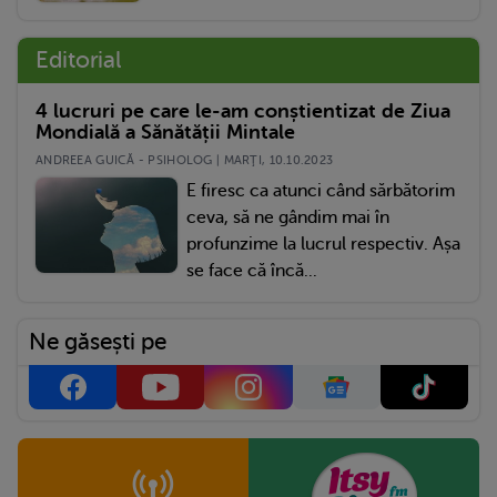
Editorial
4 lucruri pe care le-am conștientizat de Ziua
Mondială a Sănătății Mintale
ANDREEA GUICĂ - PSIHOLOG | MARŢI, 10.10.2023
E firesc ca atunci când sărbătorim
ceva, să ne gândim mai în
profunzime la lucrul respectiv. Așa
se face că încă...
Ne găsești pe