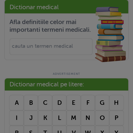
Dictionar medical
Afla definitiile celor mai
importanti termeni medicali.
Dictionar medical pe litere:
A
B
C
D
E
F
G
H
I
J
K
L
M
N
O
P
R
S
T
U
V
W
X
Y