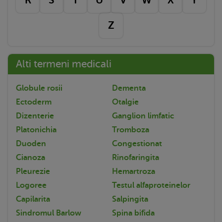
Z
Alti termeni medicali
Globule rosii
Dementa
Ectoderm
Otalgie
Dizenterie
Ganglion limfatic
Platonichia
Tromboza
Duoden
Congestionat
Cianoza
Rinofaringita
Pleurezie
Hemartroza
Logoree
Testul alfaproteinelor
Capilarita
Salpingita
Sindromul Barlow
Spina bifida