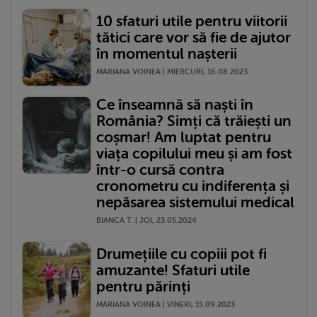
10 sfaturi utile pentru viitorii
tătici care vor să fie de ajutor
în momentul nașterii
MARIANA VOINEA | MIERCURI, 16.08.2023
Ce înseamnă să naști în
România? Simți că trăiești un
coșmar! Am luptat pentru
viața copilului meu și am fost
într-o cursă contra
cronometru cu indiferența și
nepăsarea sistemului medical
BIANCA T. | JOI, 23.05.2024
Drumețiile cu copiii pot fi
amuzante! Sfaturi utile
pentru părinți
MARIANA VOINEA | VINERI, 15.09.2023