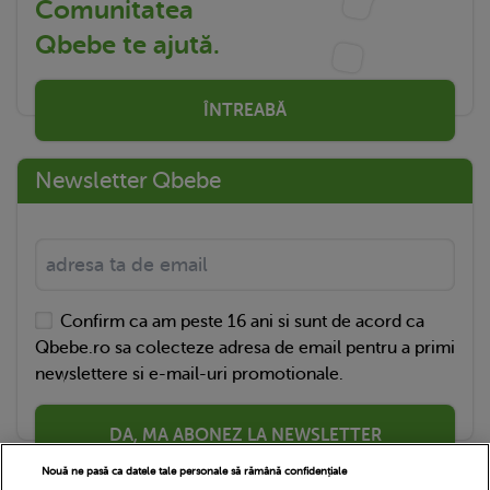
Comunitatea
Qbebe te ajută.
ÎNTREABĂ
Newsletter Qbebe
Confirm ca am peste 16 ani si sunt de acord ca
Qbebe.ro sa colecteze adresa de email pentru a primi
newslettere si e-mail-uri promotionale.
DA, MA ABONEZ LA NEWSLETTER
Nouă ne pasă ca datele tale personale să rămână confidențiale