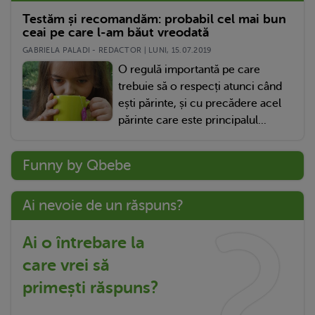
Testăm și recomandăm: probabil cel mai bun
ceai pe care l-am băut vreodată
GABRIELA PALADI - REDACTOR | LUNI, 15.07.2019
O regulă importantă pe care
trebuie să o respecți atunci când
ești părinte, și cu precădere acel
părinte care este principalul...
Funny by Qbebe
Ai nevoie de un răspuns?
Ai o întrebare la
care vrei să
primești răspuns?