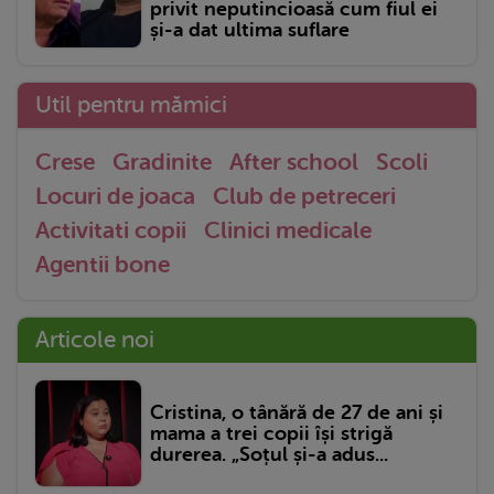
privit neputincioasă cum fiul ei
și-a dat ultima suflare
Util pentru mămici
Crese
Gradinite
After school
Scoli
Locuri de joaca
Club de petreceri
Activitati copii
Clinici medicale
Agentii bone
Articole noi
Cristina, o tânără de 27 de ani și
mama a trei copii își strigă
durerea. „Soțul și-a adus...