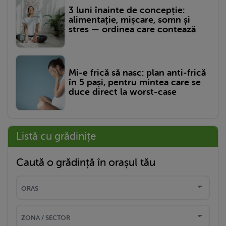
3 luni înainte de concepție:
alimentație, mișcare, somn și
stres — ordinea care contează
Mi-e frică să nasc: plan anti-frică
în 5 pași, pentru mintea care se
duce direct la worst-case
Listă cu grădinițe
Caută o grădință în orașul tău