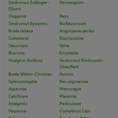
Sindromul Zollinger-
Hemangiom
Ellison
Oogamie
Nerv
Sindromul Bywaters
Bioflavonoide
Boala celiaca
Angorjarea sanilor
Colesterol
Dacriocistita
Saturnism
Ileita
Bronsita
Encefalita
Hodgkin (limfom)
Sindromul Minkowski-
Chauffard
Boala Weber-Christian
Autism
Splenomegalie
Nev pigmentar
Aspermie
Metroragie
Calcificare
Placenta
Analgezic
Pediculoza
Heparina
Complexul Cain