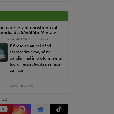
 pe care le-am conștientizat
ondială a Sănătății Mintale
 - PSIHOLOG | MARŢI, 10.10.2023
E firesc ca atunci când
sărbătorim ceva, să ne
gândim mai în profunzime la
lucrul respectiv. Așa se face
că încă...
 pe