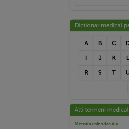
Dictionar medical pe 
A
B
C
I
J
K
R
S
T
Alti termeni medical
Metoda calendarului