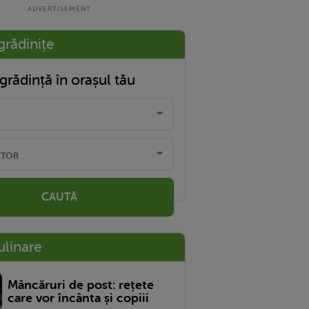
grădinițe
grădință în orașul tău
CAUTĂ
ulinare
Mâncăruri de post: rețete
care vor încânta și copiii