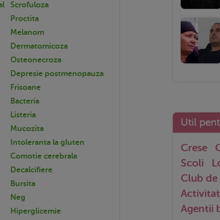
al
Scrofuloza
Proctita
Melanom
Dermatomicoza
Osteonecroza
Depresie postmenopauza
Frisoane
Bacteria
Listeria
Util pen
Mucozita
Intoleranta la gluten
Crese
G
Comotie cerebrala
Scoli
L
Decalcifiere
Club de 
Bursita
Activitat
Neg
Agentii
Hiperglicemie