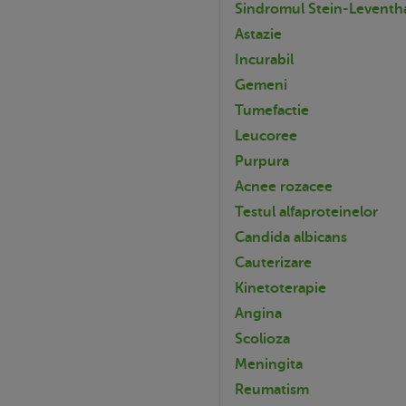
Sindromul Stein-Leventh
Astazie
Incurabil
Gemeni
Tumefactie
Leucoree
Purpura
Acnee rozacee
Testul alfaproteinelor
Candida albicans
Cauterizare
Kinetoterapie
Angina
Scolioza
Meningita
Reumatism