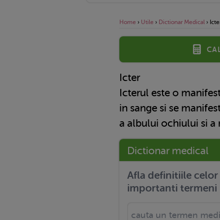
Home
›
Utile
›
Dictionar Medical
›
Icte
Ca
Icter
Icterul este o manifest
in sange si se manifes
a albului ochiului si 
Dictionar medical
Afla definitiile celo
importanti termeni 