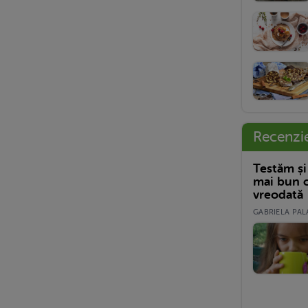
Recenzi
Testăm și
mai bun c
vreodată
GABRIELA PALA