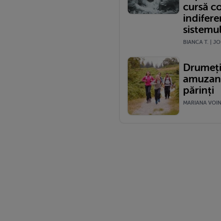
cursă c
indifere
sistemu
BIANCA T. | JO
Drumeții
amuzante
părinți
MARIANA VOINE