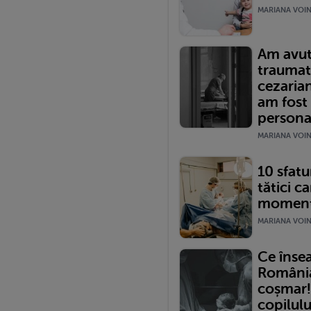
MARIANA VOINE
Am avut
traumat
cezariană
am fost
persona
MARIANA VOINE
10 sfatur
tătici ca
momentu
MARIANA VOINE
Ce înse
România?
coșmar!
copilulu