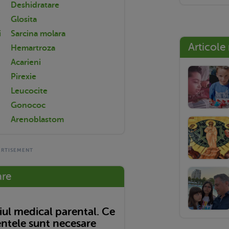
Deshidratare
Glosita
i
Sarcina molara
Articole
Hemartroza
Acarieni
Pirexie
Leucocite
Gonococ
Arenoblastom
are
ul medical parental. Ce
tele sunt necesare