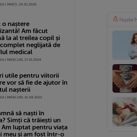
A | MARŢI, 24.02.2026
 o naștere
izantă! Am făcut
 la al treilea copil și
 complet neglijată de
lul medical
A | MIERCURI, 17.01.2024
i utile pentru viitorii
re vor să fie de ajutor în
l nașterii
A | MIERCURI, 16.08.2023
amnă să naști în
 Simți că trăiești un
 Am luptat pentru viața
i meu și am fost într-o