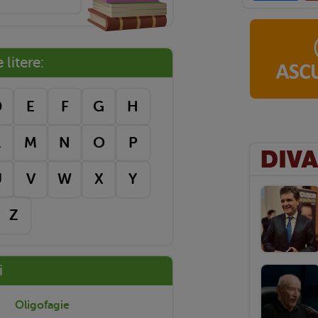
litere:
D
E
F
G
H
L
M
N
O
P
U
V
W
X
Y
Z
i
Oligofagie