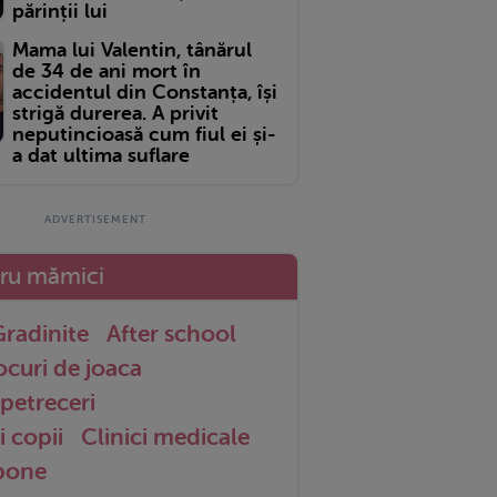
părinții lui
Mama lui Valentin, tânărul
de 34 de ani mort în
accidentul din Constanța, își
strigă durerea. A privit
neputincioasă cum fiul ei și-
a dat ultima suflare
tru mămici
radinite
After school
ocuri de joaca
petreceri
i copii
Clinici medicale
 bone