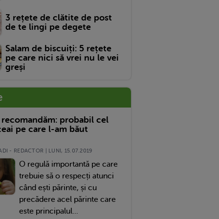
3 rețete de clătite de post
de te lingi pe degete
Salam de biscuiți: 5 rețete
pe care nici să vrei nu le vei
greși
e
 recomandăm: probabil cel
eai pe care l-am băut
DI - REDACTOR | LUNI, 15.07.2019
O regulă importantă pe care
trebuie să o respecți atunci
când ești părinte, și cu
precădere acel părinte care
este principalul...