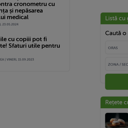
ontra cronometru cu
nța și nepăsarea
lui medical
Listă cu 
I, 23.05.2024
Caută o 
le cu copiii pot fi
! Sfaturi utile pentru
A | VINERI, 15.09.2023
Rețete c