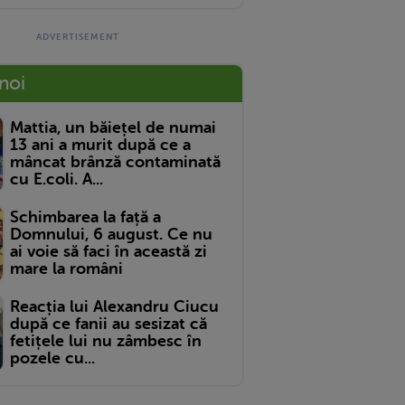
 noi
Mattia, un băiețel de numai
13 ani a murit după ce a
mâncat brânză contaminată
cu E.coli. A...
Schimbarea la față a
Domnului, 6 august. Ce nu
ai voie să faci în această zi
mare la români
Reacția lui Alexandru Ciucu
după ce fanii au sesizat că
fetițele lui nu zâmbesc în
pozele cu...