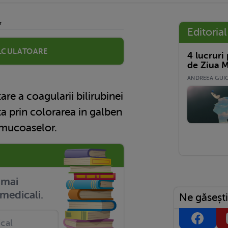
r
Editorial
lculatoare
4 lucruri
de Ziua M
ANDREEA GUICĂ
are a coagularii bilirubinei
ta prin colorarea in galben
a mucoaselor.
r mai
medicali.
Ne găsești