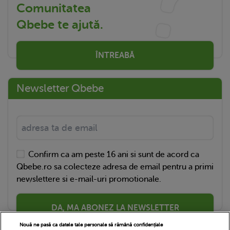
Comunitatea
Qbebe te ajută.
ÎNTREABĂ
Newsletter Qbebe
Confirm ca am peste 16 ani si sunt de acord ca
Qbebe.ro sa colecteze adresa de email pentru a primi
newslettere si e-mail-uri promotionale.
DA, MA ABONEZ LA NEWSLETTER
Nouă ne pasă ca datele tale personale să rămână confidențiale