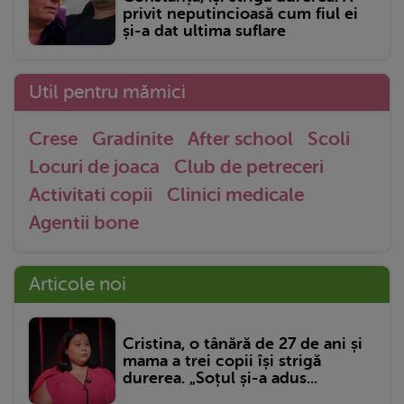
privit neputincioasă cum fiul ei
și-a dat ultima suflare
Util pentru mămici
Crese
Gradinite
After school
Scoli
Locuri de joaca
Club de petreceri
Activitati copii
Clinici medicale
Agentii bone
Articole noi
Cristina, o tânără de 27 de ani și
mama a trei copii își strigă
durerea. „Soțul și-a adus...