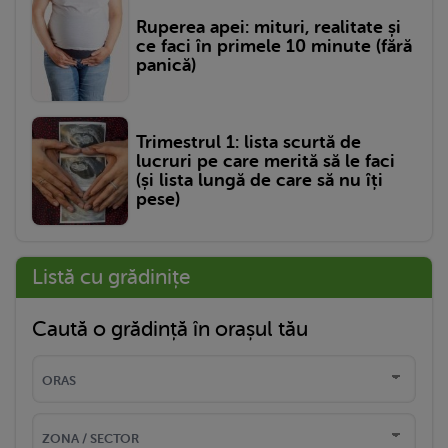
Ruperea apei: mituri, realitate și
ce faci în primele 10 minute (fără
panică)
Trimestrul 1: lista scurtă de
lucruri pe care merită să le faci
(și lista lungă de care să nu îți
pese)
Listă cu grădinițe
Caută o grădință în orașul tău