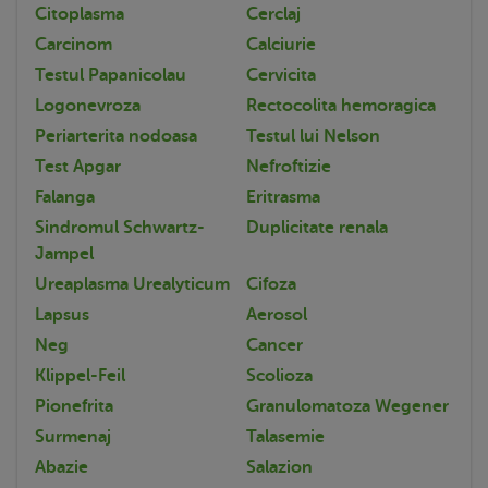
Citoplasma
Cerclaj
Carcinom
Calciurie
Testul Papanicolau
Cervicita
Logonevroza
Rectocolita hemoragica
Periarterita nodoasa
Testul lui Nelson
Test Apgar
Nefroftizie
Falanga
Eritrasma
Sindromul Schwartz-
Duplicitate renala
Jampel
Ureaplasma Urealyticum
Cifoza
Lapsus
Aerosol
Neg
Cancer
Klippel-Feil
Scolioza
Pionefrita
Granulomatoza Wegener
Surmenaj
Talasemie
Abazie
Salazion