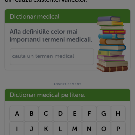
Dictionar medical
Afla definitiile celor mai
importanti termeni medicali.
Dictionar medical pe litere:
A
B
C
D
E
F
G
H
I
J
K
L
M
N
O
P