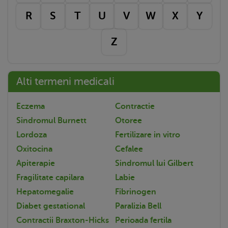
R
S
T
U
V
W
X
Y
Z
Alti termeni medicali
Eczema
Contractie
Sindromul Burnett
Otoree
Lordoza
Fertilizare in vitro
Oxitocina
Cefalee
Apiterapie
Sindromul lui Gilbert
Fragilitate capilara
Labie
Hepatomegalie
Fibrinogen
Diabet gestational
Paralizia Bell
Contractii Braxton-Hicks
Perioada fertila