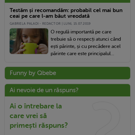
Testăm și recomandăm: probabil cel mai bun
ceai pe care l-am băut vreodată
GABRIELA PALADI - REDACTOR | LUNI, 15.07.2019
O regulă importantă pe care
trebuie să o respecți atunci când
ești părinte, și cu precădere acel
părinte care este principalul...
Funny by Qbebe
Ai nevoie de un răspuns?
Ai o întrebare la
care vrei să
primești răspuns?