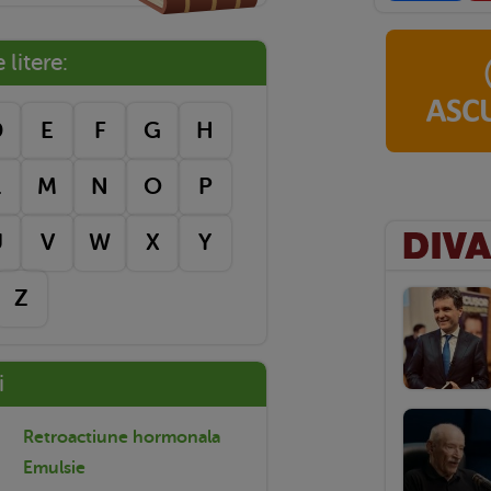
litere:
D
E
F
G
H
L
M
N
O
P
U
V
W
X
Y
Z
i
Retroactiune hormonala
Emulsie