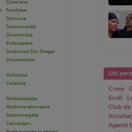
Cezariana
ch
Fertilitate
Dextroza
Sinistrocardie
Diverticulita
Embriopatie
Sindromul Shy-Drager
Onicomicoza
Util pen
Oxitocina
Celiachie
Crese
G
Scoli
L
Mielodisplazie
Club de 
Medicina alternativa
Activitat
Splenomegalie
Cancerigen
Agentii
Boala a cincea in sarcina