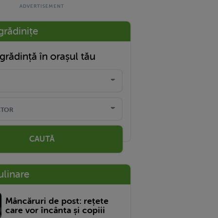
grădinițe
grădință în orașul tău
CAUTĂ
ulinare
Mâncăruri de post: rețete
care vor încânta și copiii