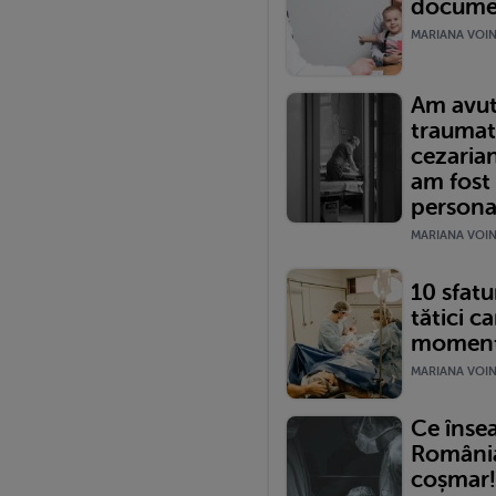
documen
MARIANA VOINE
Am avut
traumat
cezariană
am fost
persona
MARIANA VOINE
10 sfatur
tătici ca
momentu
MARIANA VOINE
Ce înse
România?
coșmar!