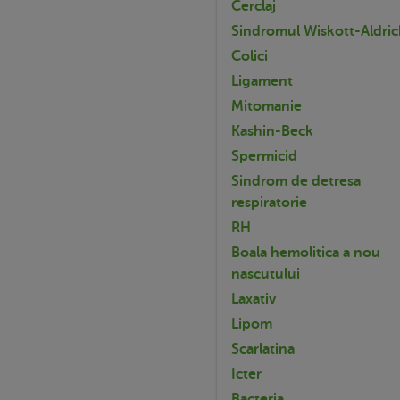
Cerclaj
Sindromul Wiskott-Aldri
Colici
Ligament
Mitomanie
Kashin-Beck
Spermicid
Sindrom de detresa
respiratorie
RH
Boala hemolitica a nou
nascutului
Laxativ
Lipom
Scarlatina
Icter
Bacteria