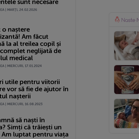
tele sunt necesare
A | MARŢI, 24.02.2026
 o naștere
izantă! Am făcut
 la al treilea copil și
 complet neglijată de
lul medical
A | MIERCURI, 17.01.2024
i utile pentru viitorii
re vor să fie de ajutor în
l nașterii
A | MIERCURI, 16.08.2023
amnă să naști în
 Simți că trăiești un
 Am luptat pentru viața