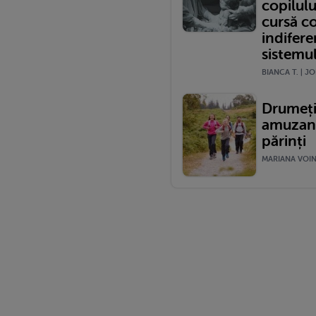
copilulu
cursă c
indifere
sistemu
BIANCA T. | JO
Drumeții
amuzante
părinți
MARIANA VOINE