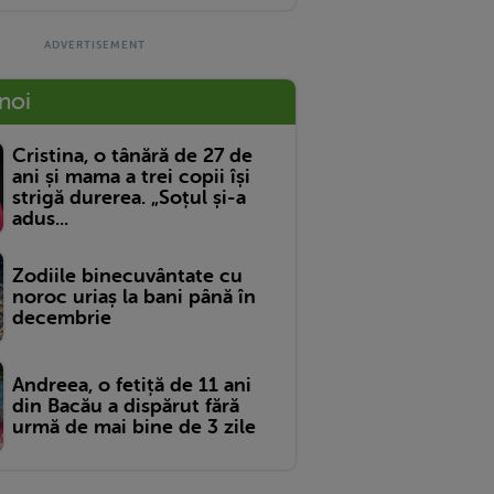
 noi
Cristina, o tânără de 27 de
ani și mama a trei copii își
strigă durerea. „Soțul și-a
adus...
Zodiile binecuvântate cu
noroc uriaș la bani până în
decembrie
Andreea, o fetiță de 11 ani
din Bacău a dispărut fără
urmă de mai bine de 3 zile