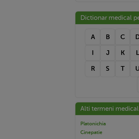
Dictionar medical pe 
A
B
C
I
J
K
R
S
T
Alti termeni medical
Platonichia
Cinepatie