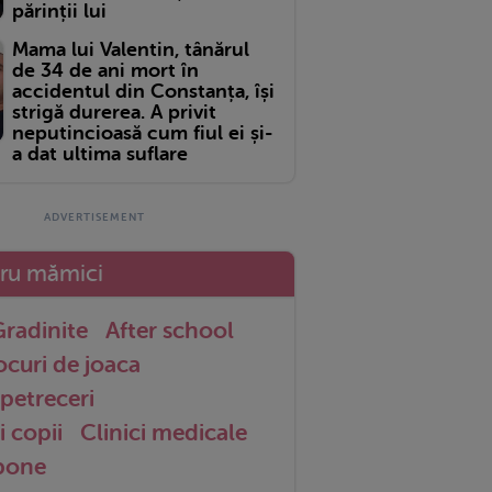
părinții lui
Mama lui Valentin, tânărul
de 34 de ani mort în
accidentul din Constanța, își
strigă durerea. A privit
neputincioasă cum fiul ei și-
a dat ultima suflare
tru mămici
radinite
After school
ocuri de joaca
petreceri
i copii
Clinici medicale
 bone