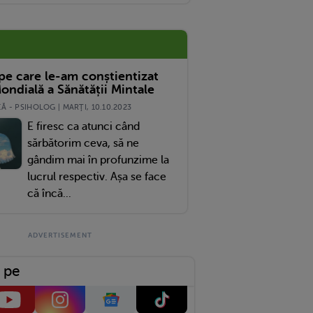
 pe care le-am conștientizat
ondială a Sănătății Mintale
 - PSIHOLOG | MARŢI, 10.10.2023
E firesc ca atunci când
sărbătorim ceva, să ne
gândim mai în profunzime la
lucrul respectiv. Așa se face
că încă...
 pe