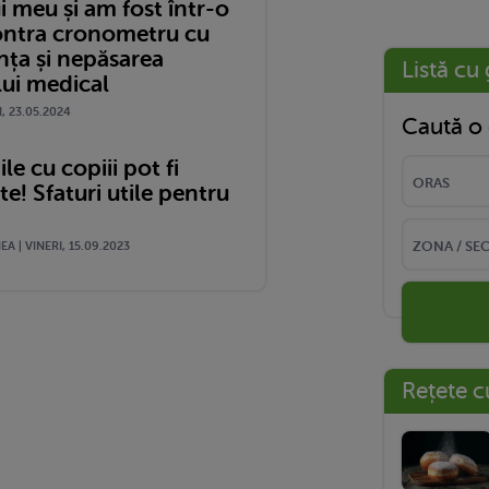
i meu și am fost într-o
ontra cronometru cu
nța și nepăsarea
Listă cu 
lui medical
I, 23.05.2024
Caută o 
le cu copiii pot fi
! Sfaturi utile pentru
A | VINERI, 15.09.2023
Rețete c