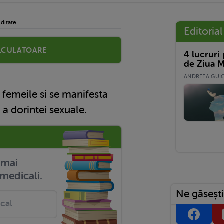
iditate
Editorial
lculatoare
4 lucruri
de Ziua M
ANDREEA GUICĂ
femeile si se manifesta
i a dorintei sexuale.
r mai
medicali.
Ne găsești