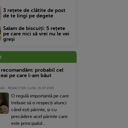
3 rețete de clătite de post
de te lingi pe degete
Salam de biscuiți: 5 rețete
pe care nici să vrei nu le vei
greși
e
 recomandăm: probabil cel
eai pe care l-am băut
DI - REDACTOR | LUNI, 15.07.2019
O regulă importantă pe care
trebuie să o respecți atunci
când ești părinte, și cu
precădere acel părinte care
este principalul...