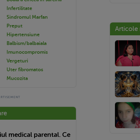
Infertilitate
Sindromul Marfan
Preput
Articole
Hipertensiune
Balbism/balbaiala
Imunocompromis
Vergeturi
Uter fibromatos
Mucozita
are
ul medical parental. Ce