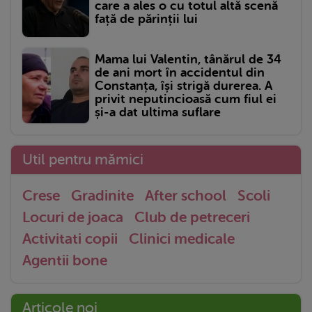
care a ales o cu totul altă scenă
față de părinții lui
Mama lui Valentin, tânărul de 34
de ani mort în accidentul din
Constanța, își strigă durerea. A
privit neputincioasă cum fiul ei
și-a dat ultima suflare
Util pentru mămici
Crese
Gradinite
After school
Scoli
Locuri de joaca
Club de petreceri
Activitati copii
Clinici medicale
Agentii bone
Articole noi