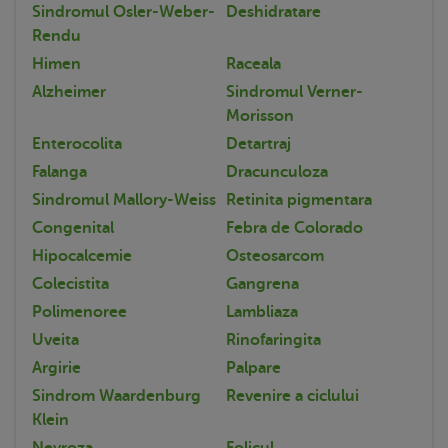
Sindromul Osler-Weber-
Deshidratare
Rendu
Himen
Raceala
Alzheimer
Sindromul Verner-
Morisson
Enterocolita
Detartraj
Falanga
Dracunculoza
Sindromul Mallory-Weiss
Retinita pigmentara
Congenital
Febra de Colorado
Hipocalcemie
Osteosarcom
Colecistita
Gangrena
Polimenoree
Lambliaza
Uveita
Rinofaringita
Argirie
Palpare
Sindrom Waardenburg
Revenire a ciclului
Klein
Nevroza
Folicul