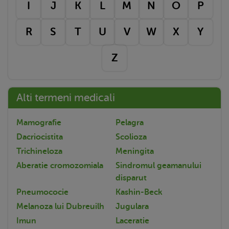
I
J
K
L
M
N
O
P
R
S
T
U
V
W
X
Y
Z
Alti termeni medicali
Mamografie
Pelagra
Dacriocistita
Scolioza
Trichineloza
Meningita
Aberatie cromozomiala
Sindromul geamanului
disparut
Pneumococie
Kashin-Beck
Melanoza lui Dubreuilh
Jugulara
Imun
Laceratie