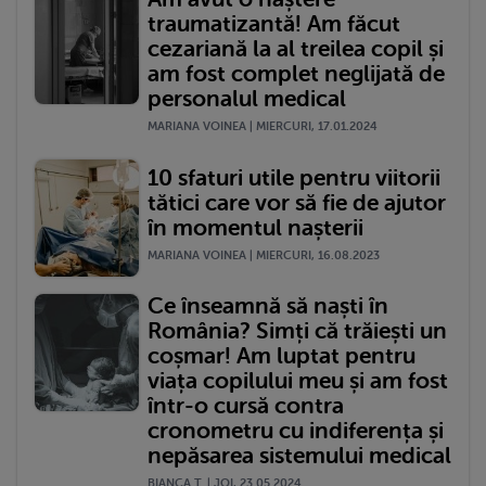
traumatizantă! Am făcut
cezariană la al treilea copil și
am fost complet neglijată de
personalul medical
MARIANA VOINEA | MIERCURI, 17.01.2024
10 sfaturi utile pentru viitorii
tătici care vor să fie de ajutor
în momentul nașterii
MARIANA VOINEA | MIERCURI, 16.08.2023
Ce înseamnă să naști în
România? Simți că trăiești un
coșmar! Am luptat pentru
viața copilului meu și am fost
într-o cursă contra
cronometru cu indiferența și
nepăsarea sistemului medical
BIANCA T. | JOI, 23.05.2024