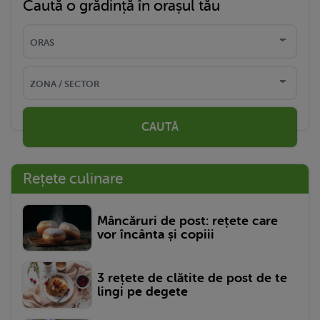
Caută o grădință în orașul tău
CAUTĂ
Rețete culinare
Mâncăruri de post: rețete care
vor încânta și copiii
3 rețete de clătite de post de te
lingi pe degete