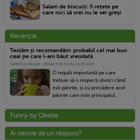
Salam de biscuiți: 5 rețete pe
care nici să vrei nu le vei greși
Recenzie
Testăm și recomandăm: probabil cel mai bun
ceai pe care l-am băut vreodată
GABRIELA PALADI - REDACTOR | LUNI, 15.07.2019
O regulă importantă pe care
trebuie să o respecți atunci când
ești părinte, și cu precădere acel
părinte care este principalul...
Funny by Qbebe
Ai nevoie de un răspuns?