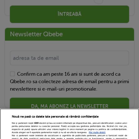
ÎNTREABĂ
Newsletter Qbebe
Confirm ca am peste 16 ani si sunt de acord ca
Qbebe.ro sa colecteze adresa de email pentru a primi
newslettere si e-mail-uri promotionale.
DA, MA ABONEZ LA NEWSLETTER
Nouă ne pasă ca datele tale personale să rămână confidențiale
Noi și partenerii noștri
1019
stocăm și/sau accesăm informații pe dispozitivul dvs., precum identificatorii cookie unici
pentru prelucrarea datelor cu caracter personal. Puteți accepta sau gestiona preferințele dvs. făcând clic mai jos,
respectiv vă puteți opune utilizării unui interes legitim în orice moment pe pagina cu politica de confidențialitate.
Aceste alegeri vor fi raportate partenerilor noștri și nu vă vor afecta navigarea.
Mai multe detalii
Noi si partenerii nostri (retelele de socializare si agentiile de publicitate partenere, precum si furnizorii nostri de
servicii de date analitice) prelucram date pentru a permite website-ului sa functioneze, pentru a personaliza