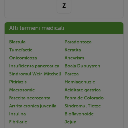
Z
Alti termeni medicali
Blastula
Paradontoza
Tumefactie
Keratita
Onicomicoza
Anevrism
Insuficienta pancreatica
Boala Dupuytren
Sindromul Weir-Mitchell
Pareza
Pitiriazis
Hemiagenuzie
Macrosomie
Aciditate gastrica
Fasceita necrozanta
Febra de Colorado
Artrita cronica juvenila
Sindromul Tietze
Insulina
Bioflavonoide
Fibrilatie
Jejun