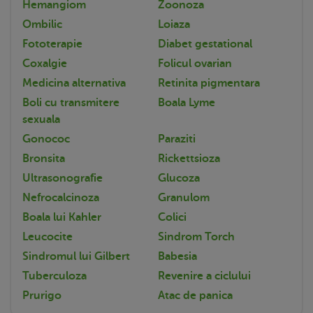
Hemangiom
Zoonoza
Ombilic
Loiaza
Fototerapie
Diabet gestational
Coxalgie
Folicul ovarian
Medicina alternativa
Retinita pigmentara
Boli cu transmitere
Boala Lyme
sexuala
Gonococ
Paraziti
Bronsita
Rickettsioza
Ultrasonografie
Glucoza
Nefrocalcinoza
Granulom
Boala lui Kahler
Colici
Leucocite
Sindrom Torch
Sindromul lui Gilbert
Babesia
Tuberculoza
Revenire a ciclului
Prurigo
Atac de panica