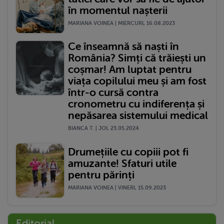
în momentul nașterii
MARIANA VOINEA | MIERCURI, 16.08.2023
Ce înseamnă să naști în
România? Simți că trăiești un
coșmar! Am luptat pentru
viața copilului meu și am fost
într-o cursă contra
cronometru cu indiferența și
nepăsarea sistemului medical
BIANCA T. | JOI, 23.05.2024
Drumețiile cu copiii pot fi
amuzante! Sfaturi utile
pentru părinți
MARIANA VOINEA | VINERI, 15.09.2023
Editorial