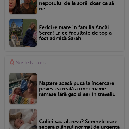
nepotului de la soră, doar ca să
ne...
Fericire mare în familia Ancăi
Serea! La ce facultate de top a
fost admisă Sarah
Naștere acasă pusă la încercare:
povestea reală a unei mame
rămase fără gaz și aer în travaliu
Colici sau altceva? Semnele care
separă plânsul normal de urgență