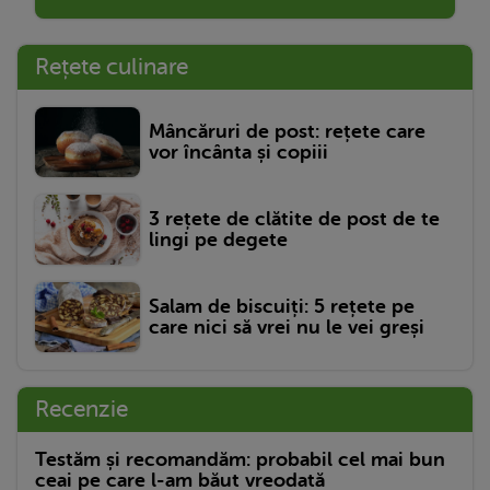
Rețete culinare
Mâncăruri de post: rețete care
vor încânta și copiii
3 rețete de clătite de post de te
lingi pe degete
Salam de biscuiți: 5 rețete pe
care nici să vrei nu le vei greși
Recenzie
Testăm și recomandăm: probabil cel mai bun
ceai pe care l-am băut vreodată