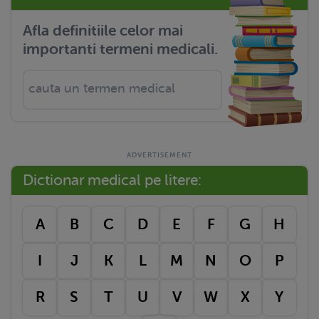
Afla definitiile celor mai
importanti termeni medicali.
Dictionar medical pe litere:
A
B
C
D
E
F
G
H
I
J
K
L
M
N
O
P
R
S
T
U
V
W
X
Y