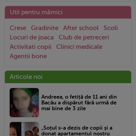
Util pentru mămici
Crese
Gradinite
After school
Scoli
Locuri de joaca
Club de petreceri
Activitati copii
Clinici medicale
Agentii bone
Articole noi
Andreea, o fetiță de 11 ani din
Bacău a dispărut fără urmă de
mai bine de 3 zile
„Soțul s-a dezis de copii și a
donat apartamentul nostru