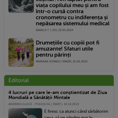
viața copilului meu și am fost
într-o cursă contra
cronometru cu indiferența și
nepăsarea sistemului medical
BIANCA T. | JOI, 23.05.2024
Drumețiile cu copiii pot fi
amuzante! Sfaturi utile
pentru părinți
MARIANA VOINEA | VINERI, 15.09.2023
Editorial
4 lucruri pe care le-am conștientizat de Ziua
Mondială a Sănătății Mintale
ANDREEA GUICĂ - PSIHOLOG | MARŢI, 10.10.2023
E firesc ca atunci când sărbătorim
ceva, să ne gândim mai în