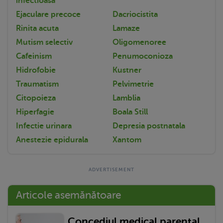
infectioasa
Ejaculare precoce
Dacriocistita
Rinita acuta
Lamaze
Mutism selectiv
Oligomenoree
Cafeinism
Penumoconioza
Hidrofobie
Kustner
Traumatism
Pelvimetrie
Citopoieza
Lamblia
Hiperfagie
Boala Still
Infectie urinara
Depresia postnatala
Anestezie epidurala
Xantom
Articole asemănătoare
Concediul medical parental.