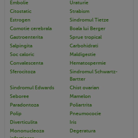
Embolie
Uraturie
Citostatic
Strabism
Estrogen
Sindromul Tietze
Comotie cerebrala
Boala lui Berger
Gastroenterita
Sprue tropical
Salpingita
Carbohidrati
Soc caloric
Maldigestie
Convalescenta
Hematospermie
Sferocitoza
Sindromul Schwartz-
Bartter
Sindromul Edwards
Chist ovarian
Seboree
Mamelon
Paradontoza
Poliartrita
Polip
Pneumococie
Diverticulita
Iris
Mononucleoza
Degeratura