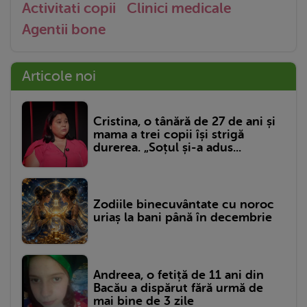
Activitati copii
Clinici medicale
Agentii bone
Articole noi
Cristina, o tânără de 27 de ani și
mama a trei copii își strigă
durerea. „Soțul și-a adus...
Zodiile binecuvântate cu noroc
uriaș la bani până în decembrie
Andreea, o fetiță de 11 ani din
Bacău a dispărut fără urmă de
mai bine de 3 zile