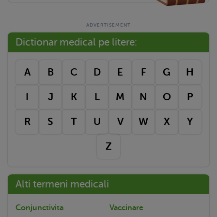
Dictionar medical pe litere:
A
B
C
D
E
F
G
H
I
J
K
L
M
N
O
P
R
S
T
U
V
W
X
Y
Z
Alti termeni medicali
Conjunctivita
Vaccinare