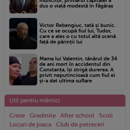
muncitor, primarul capitalei a
dus o viață modestă în Făgăraș
Victor Rebengiuc, tată și bunic.
Cu ce se ocupă fiul lui, Tudor,
care a ales o cu totul altă scenă
față de părinții lui
Mama lui Valentin, tânărul de 34
de ani mort în accidentul din
Constanța, își strigă durerea. A
privit neputincioasă cum fiul ei
și-a dat ultima suflare
Util pentru mămici
Crese
Gradinite
After school
Scoli
Locuri de joaca
Club de petreceri