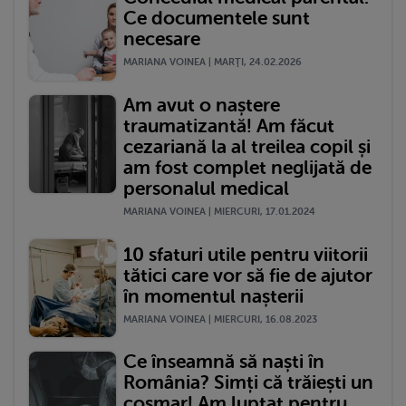
Ce documentele sunt
necesare
MARIANA VOINEA | MARŢI, 24.02.2026
Am avut o naștere
traumatizantă! Am făcut
cezariană la al treilea copil și
am fost complet neglijată de
personalul medical
MARIANA VOINEA | MIERCURI, 17.01.2024
10 sfaturi utile pentru viitorii
tătici care vor să fie de ajutor
în momentul nașterii
MARIANA VOINEA | MIERCURI, 16.08.2023
Ce înseamnă să naști în
România? Simți că trăiești un
coșmar! Am luptat pentru