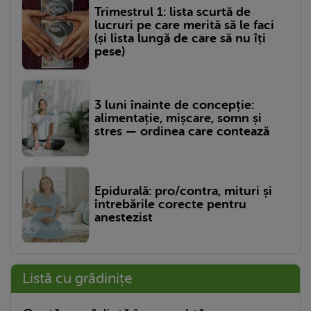
Trimestrul 1: lista scurtă de
lucruri pe care merită să le faci
(și lista lungă de care să nu îți
pese)
3 luni înainte de concepție:
alimentație, mișcare, somn și
stres — ordinea care contează
Epidurală: pro/contra, mituri și
întrebările corecte pentru
anestezist
Listă cu grădinițe