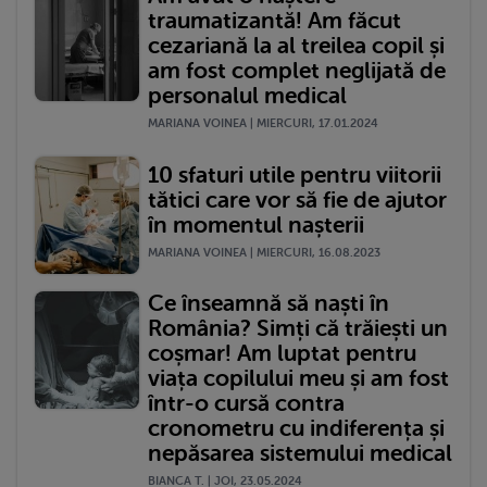
traumatizantă! Am făcut
cezariană la al treilea copil și
am fost complet neglijată de
personalul medical
MARIANA VOINEA | MIERCURI, 17.01.2024
10 sfaturi utile pentru viitorii
tătici care vor să fie de ajutor
în momentul nașterii
MARIANA VOINEA | MIERCURI, 16.08.2023
Ce înseamnă să naști în
România? Simți că trăiești un
coșmar! Am luptat pentru
viața copilului meu și am fost
într-o cursă contra
cronometru cu indiferența și
nepăsarea sistemului medical
BIANCA T. | JOI, 23.05.2024