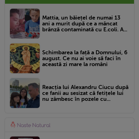
Mattia, un băiețel de numai 13
ani a murit după ce a mâncat
brânză contaminată cu E.coli. A...
Schimbarea la față a Domnului, 6
august. Ce nu ai voie să faci în
această zi mare la români
Reacția lui Alexandru Ciucu după
ce fanii au sesizat că fetițele lui
nu zâmbesc în pozele cu...