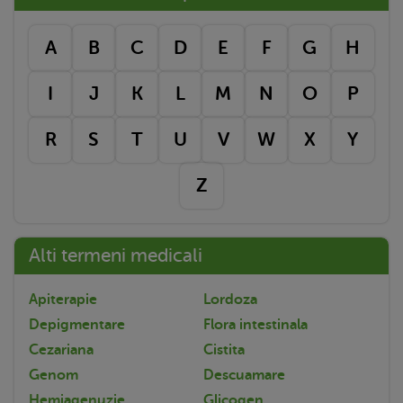
A
B
C
D
E
F
G
H
I
J
K
L
M
N
O
P
R
S
T
U
V
W
X
Y
Z
Alti termeni medicali
Apiterapie
Lordoza
Depigmentare
Flora intestinala
Cezariana
Cistita
Genom
Descuamare
Hemiagenuzie
Glicogen