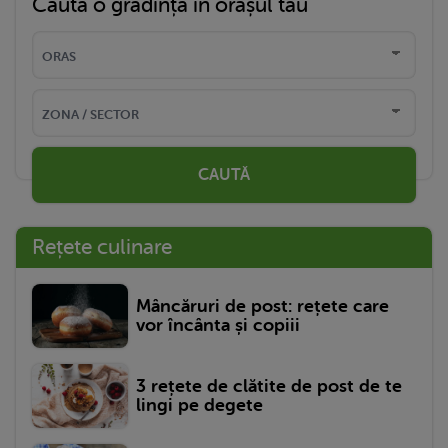
Caută o grădință în orașul tău
CAUTĂ
Rețete culinare
Mâncăruri de post: rețete care
vor încânta și copiii
3 rețete de clătite de post de te
lingi pe degete