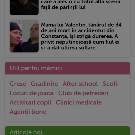
care a ales o cu totul altă scenă
față de părinții lui
Mama lui Valentin, tânărul de 34
de ani mort în accidentul din
Constanța, își strigă durerea. A
privit neputincioasă cum fiul ei
și-a dat ultima suflare
Util pentru mămici
Crese
Gradinite
After school
Scoli
Locuri de joaca
Club de petreceri
Activitati copii
Clinici medicale
Agentii bone
Articole noi