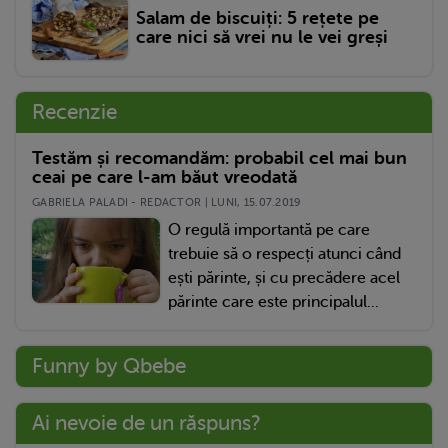
Salam de biscuiți: 5 rețete pe
care nici să vrei nu le vei greși
Recenzie
Testăm și recomandăm: probabil cel mai bun
ceai pe care l-am băut vreodată
GABRIELA PALADI - REDACTOR | LUNI, 15.07.2019
O regulă importantă pe care
trebuie să o respecți atunci când
ești părinte, și cu precădere acel
părinte care este principalul...
Funny by Qbebe
Ai nevoie de un răspuns?