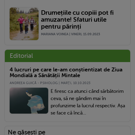
Drumețiile cu copiii pot fi
amuzante! Sfaturi utile
pentru părinți
MARIANA VOINEA | VINERI, 15.09.2023
Editorial
4 lucruri pe care le-am conștientizat de Ziua
Mondială a Sănătății Mintale
ANDREEA GUICĂ - PSIHOLOG | MARŢI, 10.10.2023
E firesc ca atunci când sărbătorim
ceva, să ne gândim mai în
profunzime la lucrul respectiv. Așa
se face că încă...
Ne găsești pe