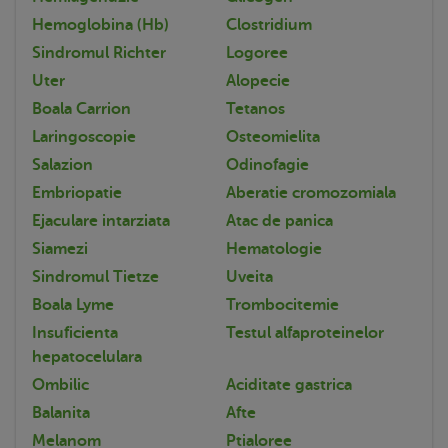
Hemoglobina (Hb)
Clostridium
Sindromul Richter
Logoree
Uter
Alopecie
Boala Carrion
Tetanos
Laringoscopie
Osteomielita
Salazion
Odinofagie
Embriopatie
Aberatie cromozomiala
Ejaculare intarziata
Atac de panica
Siamezi
Hematologie
Sindromul Tietze
Uveita
Boala Lyme
Trombocitemie
Insuficienta
Testul alfaproteinelor
hepatocelulara
Ombilic
Aciditate gastrica
Balanita
Afte
Melanom
Ptialoree