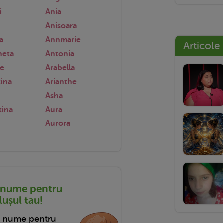
i
Ania
Anisoara
a
Annmarie
Articole
neta
Antonia
e
Arabella
ina
Arianthe
Asha
tina
Aura
Aurora
 nume pentru
ușul tau!
n nume pentru