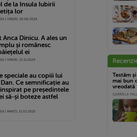
l de la Insula Iubirii
etița lor
A | VINERI, 30.08.2024
 Anca Dinicu. A ales un
mplu și românesc
ăiețelul ei
Recenzi
A | VINERI, 15.11.2024
Testăm și
speciale au copiii lui
mai bun c
 Dan. Ce semnificație au
vreodată
a inspirat pe președintele
GABRIELA PALA
 să-și boteze astfel
A | MARŢI, 11.03.2025