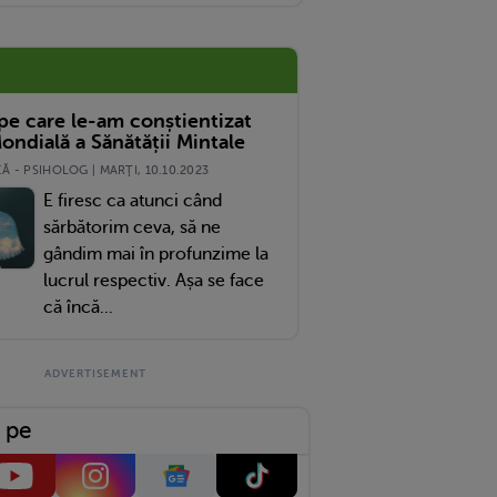
 pe care le-am conștientizat
ondială a Sănătății Mintale
 - PSIHOLOG | MARŢI, 10.10.2023
E firesc ca atunci când
sărbătorim ceva, să ne
gândim mai în profunzime la
lucrul respectiv. Așa se face
că încă...
 pe