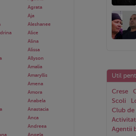
Agrata
Aja
a
Aleshanee
drina
Alice
Alina
Alissa
a
Allyson
Amalia
Util pen
Amaryllis
Amena
Crese
G
Amora
Scoli
L
Anabela
a
Anastacia
Club de 
Anca
Activitat
Andreea
Agentii
ona
Angela