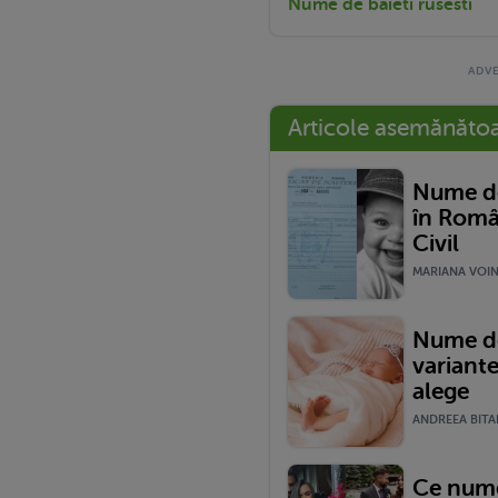
Nume de baieti rusesti
Articole asemănăto
Nume de
în Româ
Civil
MARIANA VOINE
Nume de
variante
alege
ANDREEA BITAR
Ce nume 