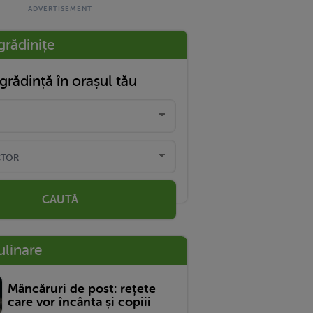
grădinițe
grădință în orașul tău
CAUTĂ
ulinare
Mâncăruri de post: rețete
care vor încânta și copiii