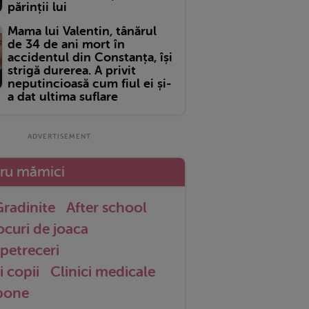
părinții lui
Mama lui Valentin, tânărul
de 34 de ani mort în
accidentul din Constanța, își
strigă durerea. A privit
neputincioasă cum fiul ei și-
a dat ultima suflare
tru mămici
radinite
After school
ocuri de joaca
petreceri
i copii
Clinici medicale
 bone