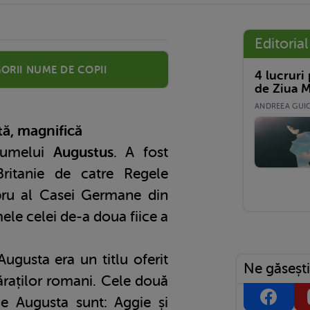
Editorial
orii nume de copii
4 lucruri
de Ziua M
ANDREEA GUICĂ
tă, magnifică
numelui
Augustus
. A fost
ritanie de catre Regele
ru al Casei Germane din
le celei de-a doua fiice a
Augusta era un titlu oferit
Ne găsești
mpăraților romani. Cele două
e Augusta sunt: Aggie și