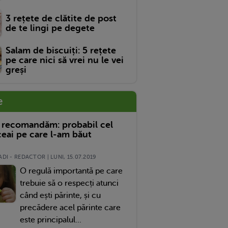
3 rețete de clătite de post
de te lingi pe degete
Salam de biscuiți: 5 rețete
pe care nici să vrei nu le vei
greși
e
 recomandăm: probabil cel
eai pe care l-am băut
DI - REDACTOR | LUNI, 15.07.2019
O regulă importantă pe care
trebuie să o respecți atunci
când ești părinte, și cu
precădere acel părinte care
este principalul...