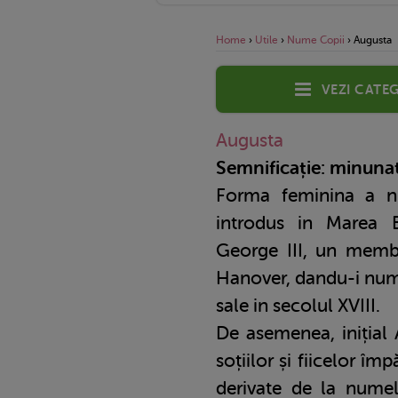
Home
›
Utile
›
Nume Copii
›
Augusta
Vezi categ
Augusta
Semnificație: minuna
Forma feminina a 
introdus in Marea B
George III, un memb
Hanover, dandu-i nume
sale in secolul XVIII.
De asemenea, inițial 
soțiilor și fiicelor î
derivate de la numel