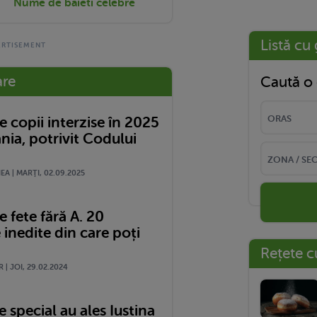
Nume de baieti celebre
Listă cu 
are
Caută o 
 copii interzise în 2025
nia, potrivit Codului
A | MARŢI, 02.09.2025
 fete fără A. 20
 inedite din care poți
Rețete c
 | JOI, 29.02.2024
special au ales Iustina