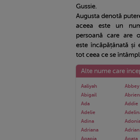
Gussie.
Augusta denotă putere 
aceea este un nume
persoană care are o 
este încăpățânată și 
tot ceea ce se întâmplă
Alte nume care incep
Aaliyah
Abbey
Abigail
Abrie
Ada
Addie
Adelie
Adelin
Adina
Adoni
Adriana
Adria
Agapia
Agata