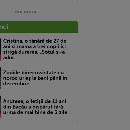
 noi
Cristina, o tânără de 27 de
ani și mama a trei copii își
strigă durerea. „Soțul și-a
adus...
Zodiile binecuvântate cu
noroc uriaș la bani până în
decembrie
Andreea, o fetiță de 11 ani
din Bacău a dispărut fără
urmă de mai bine de 3 zile