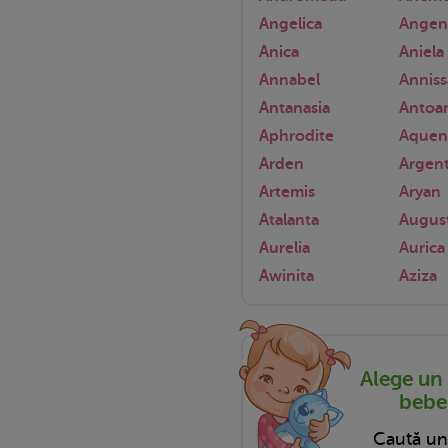
Angelica
Angen
Anica
Aniela
Annabel
Anniss
Antanasia
Antoa
Aphrodite
Aquen
Arden
Argent
Artemis
Aryan
Atalanta
Augus
Aurelia
Aurica
Awinita
Aziza
Alege un
bebel
Caută u