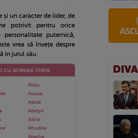
și un caracter de lider, de
 potrivit pentru orice
personalitate puternică,
este vrea să învețe despre
 în jurul său.
 cu aceeasi litera
Abby
nda
Acacia
Adela
a
Adelyn
a
Adria
nne
Afrodita
Agatha