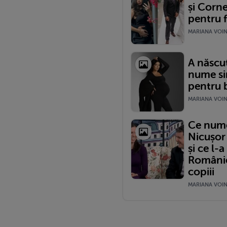
și Corne
pentru f
MARIANA VOINE
A născut
nume si
pentru b
MARIANA VOINE
Ce nume 
Nicușor
și ce l-
României
copiii
MARIANA VOINE