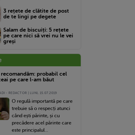
3 rețete de clătite de post
de te lingi pe degete
Salam de biscuiți: 5 rețete
pe care nici să vrei nu le vei
greși
e
 recomandăm: probabil cel
eai pe care l-am băut
DI - REDACTOR | LUNI, 15.07.2019
O regulă importantă pe care
trebuie să o respecți atunci
când ești părinte, și cu
precădere acel părinte care
este principalul...