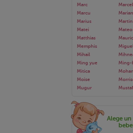
Marc
Marce
Marcu
Maria
Marius
Martin
Matei
Mateo
Matthias
Mauric
Memphis
Migue
Mihail
Mihne
Ming yue
Ming-
Mitica
Moha
Moise
Morri
Mugur
Musta
Alege un
bebel