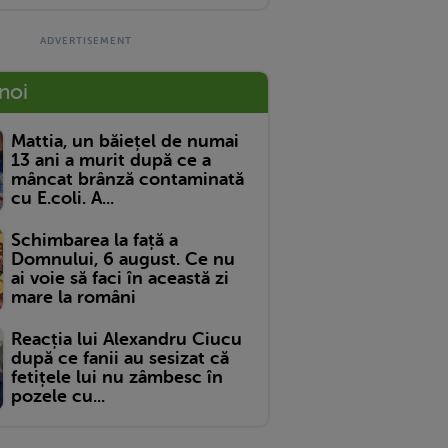
 noi
Mattia, un băiețel de numai
13 ani a murit după ce a
mâncat brânză contaminată
cu E.coli. A...
Schimbarea la față a
Domnului, 6 august. Ce nu
ai voie să faci în această zi
mare la români
Reacția lui Alexandru Ciucu
după ce fanii au sesizat că
fetițele lui nu zâmbesc în
pozele cu...