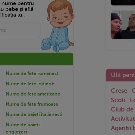
n nume pentru
tău bebe și află
ficația lui.
Nume de fete romanesti
Util pen
Nume de fete indiene
Crese
G
Nume de fete americane
Scoli
L
Nume de fete frumoase
Club de 
Nume de baieti italienesti
Activitat
Nume de baieti
Agentii
englezesti