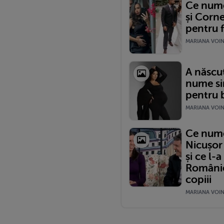
Ce nume 
și Corne
pentru f
MARIANA VOINE
A născut
nume si
pentru b
MARIANA VOINE
Ce nume 
Nicușor
și ce l-
României
copiii
MARIANA VOINE