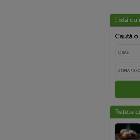
Listă cu 
Caută o 
Rețete c