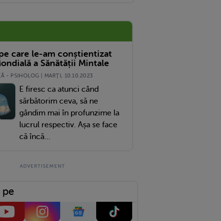
 pe care le-am conștientizat
ondială a Sănătății Mintale
 - PSIHOLOG | MARŢI, 10.10.2023
E firesc ca atunci când
sărbătorim ceva, să ne
gândim mai în profunzime la
lucrul respectiv. Așa se face
că încă...
 pe