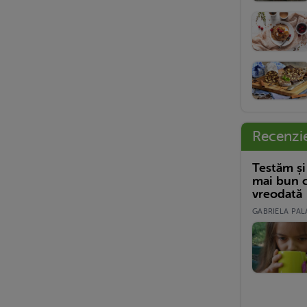
Recenzi
Testăm și
mai bun c
vreodată
GABRIELA PALA