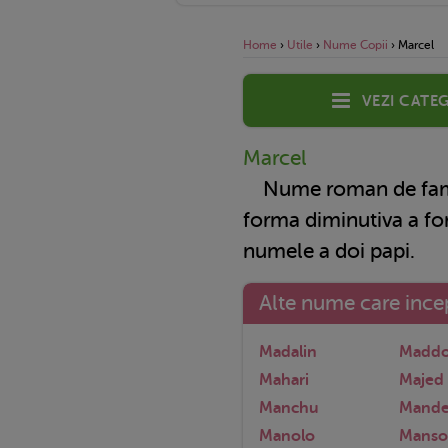
Home
›
Utile
›
Nume Copii
›
Marcel
Vezi categ
Marcel
Nume roman de famili
forma diminutiva a fo
numele a doi papi.
Alte nume care incep
Madalin
Madd
Mahari
Majed
Manchu
Mande
Manolo
Manso