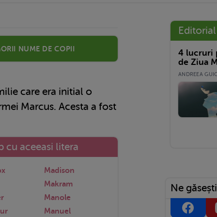
Editorial
orii nume de copii
4 lucruri
de Ziua M
ANDREEA GUICĂ
e care era initial o
rmei Marcus. Acesta a fost
 cu aceeasi litera
ox
Madison
Makram
Ne găsești
r
Manole
ur
Manuel