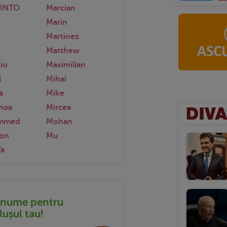
lINTO
Marcian
n
Marin
Martinez
Matthew
io
Maximilian
l
Mihai
a
Mike
hoa
Mircea
mmed
Mohan
son
Mu
fa
 nume pentru
ușul tau!