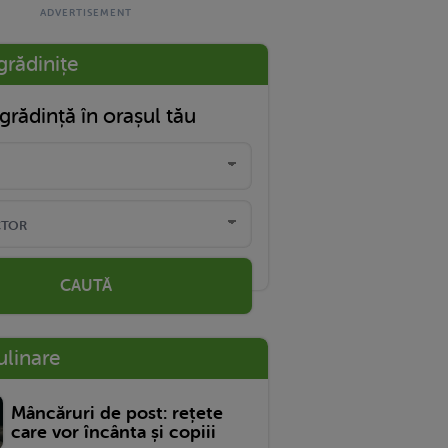
grădinițe
grădință în orașul tău
CAUTĂ
ulinare
Mâncăruri de post: rețete
care vor încânta și copiii