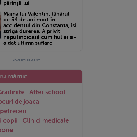
părinții lui
Mama lui Valentin, tânărul
de 34 de ani mort în
accidentul din Constanța, își
strigă durerea. A privit
neputincioasă cum fiul ei și-
a dat ultima suflare
tru mămici
radinite
After school
ocuri de joaca
petreceri
i copii
Clinici medicale
 bone