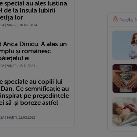
special au ales Iustina
l de la Insula Iubirii
etița lor
A | VINERI, 30.08.2024
 Anca Dinicu. A ales un
mplu și românesc
ăiețelul ei
A | VINERI, 15.11.2024
speciale au copiii lui
 Dan. Ce semnificație au
a inspirat pe președintele
 să-și boteze astfel
A | MARŢI, 11.03.2025