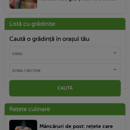
Listă cu grădinițe
Caută o grădință în orașul tău
CAUTĂ
Rețete culinare
Mâncăruri de post: rețete care