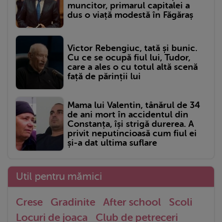
muncitor, primarul capitalei a
dus o viață modestă în Făgăraș
Victor Rebengiuc, tată și bunic.
Cu ce se ocupă fiul lui, Tudor,
care a ales o cu totul altă scenă
față de părinții lui
Mama lui Valentin, tânărul de 34
de ani mort în accidentul din
Constanța, își strigă durerea. A
privit neputincioasă cum fiul ei
și-a dat ultima suflare
Util pentru mămici
Crese
Gradinite
After school
Scoli
Locuri de joaca
Club de petreceri