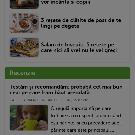
vor încânta și copiii
3 rețete de clătite de post de te
lingi pe degete
Salam de biscuiți: 5 rețete pe
care nici să vrei nu le vei greși
Recenzie
Testăm și recomandăm: probabil cel mai bun
ceai pe care l-am băut vreodată
GABRIELA PALADI - REDACTOR | LUNI, 15.07.2019
O regulă importantă pe care
trebuie să o respecți atunci când
ești părinte, și cu precădere acel
părinte care este principalul...