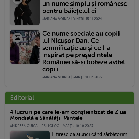
un nume simplu și românesc
pentru băiețelul ei
MARIANA VOINEA | VINERI, 15.11.2024
Ce nume speciale au copiii
lui Nicușor Dan. Ce
semnificație au și ce l-a
inspirat pe președintele
României să-și boteze astfel
copiii
MARIANA VOINEA | MARŢI, 11.03.2025
Editorial
4 lucruri pe care le-am conștientizat de Ziua
Mondială a Sănătății Mintale
ANDREEA GUICĂ - PSIHOLOG | MARŢI, 10.10.2023
E firesc ca atunci când sărbătorim