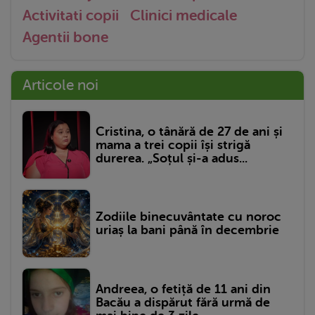
Activitati copii
Clinici medicale
Agentii bone
Articole noi
Cristina, o tânără de 27 de ani și
mama a trei copii își strigă
durerea. „Soțul și-a adus...
Zodiile binecuvântate cu noroc
uriaș la bani până în decembrie
Andreea, o fetiță de 11 ani din
Bacău a dispărut fără urmă de