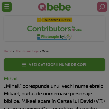
Home
›
Utile
›
Nume Copii
›
Mihail
Vezi categorii nume de copii
Mihail
„Mihail” corespunde unui vechi nume ebraic
Mikael, purtat de numeroase personaje
biblice. Mikael apare în Cartea lui David (V.T.)
ca „mare voievod” și „ocrotitor al copiilor