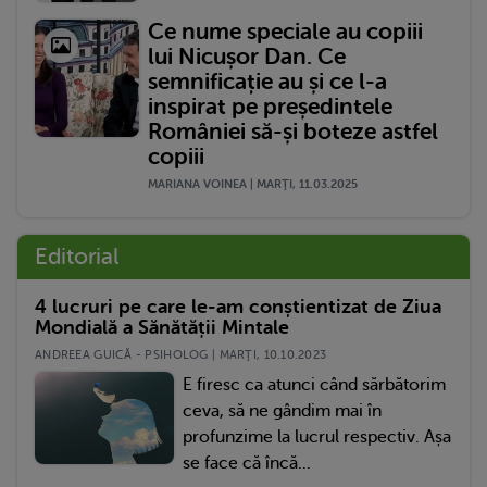
Ce nume speciale au copiii
lui Nicușor Dan. Ce
semnificație au și ce l-a
inspirat pe președintele
României să-și boteze astfel
copiii
MARIANA VOINEA | MARŢI, 11.03.2025
Editorial
4 lucruri pe care le-am conștientizat de Ziua
Mondială a Sănătății Mintale
ANDREEA GUICĂ - PSIHOLOG | MARŢI, 10.10.2023
E firesc ca atunci când sărbătorim
ceva, să ne gândim mai în
profunzime la lucrul respectiv. Așa
se face că încă...