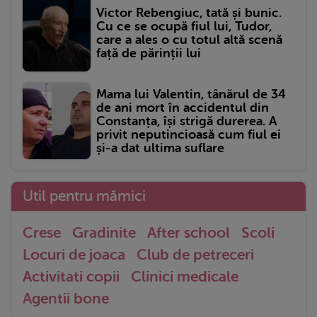
Victor Rebengiuc, tată și bunic.
Cu ce se ocupă fiul lui, Tudor,
care a ales o cu totul altă scenă
față de părinții lui
Mama lui Valentin, tânărul de 34
de ani mort în accidentul din
Constanța, își strigă durerea. A
privit neputincioasă cum fiul ei
și-a dat ultima suflare
Util pentru mămici
Crese
Gradinite
After school
Scoli
Locuri de joaca
Club de petreceri
Activitati copii
Clinici medicale
Agentii bone