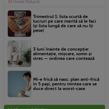
Trimestrul 1: lista scurtă de
lucruri pe care merită să le faci
(și lista lungă de care să nu îți
pese)
3 luni înainte de concepție:
alimentație, mișcare, somn și
stres — ordinea care contează
Mi-e frică să nasc: plan anti-frică
în 5 pași, pentru mintea care se
duce direct la worst-case