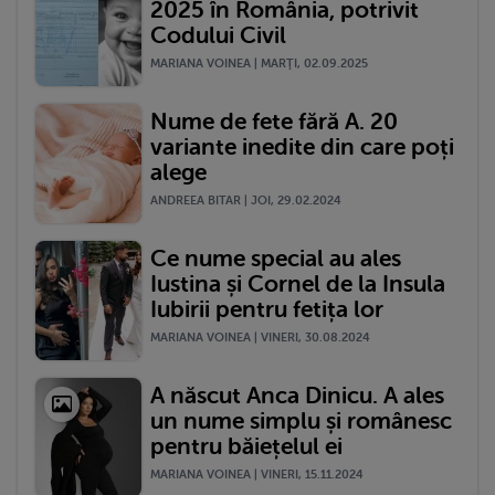
2025 în România, potrivit
Codului Civil
MARIANA VOINEA | MARŢI, 02.09.2025
Nume de fete fără A. 20
variante inedite din care poți
alege
ANDREEA BITAR | JOI, 29.02.2024
Ce nume special au ales
Iustina și Cornel de la Insula
Iubirii pentru fetița lor
MARIANA VOINEA | VINERI, 30.08.2024
A născut Anca Dinicu. A ales
un nume simplu și românesc
pentru băiețelul ei
MARIANA VOINEA | VINERI, 15.11.2024