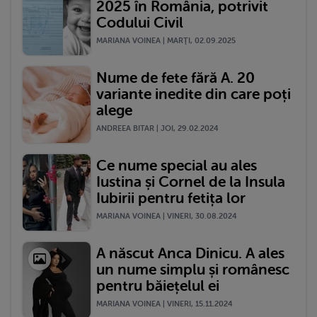
2025 în România, potrivit
Codului Civil
MARIANA VOINEA | MARŢI, 02.09.2025
Nume de fete fără A. 20
variante inedite din care poți
alege
ANDREEA BITAR | JOI, 29.02.2024
Ce nume special au ales
Iustina și Cornel de la Insula
Iubirii pentru fetița lor
MARIANA VOINEA | VINERI, 30.08.2024
A născut Anca Dinicu. A ales
un nume simplu și românesc
pentru băiețelul ei
MARIANA VOINEA | VINERI, 15.11.2024