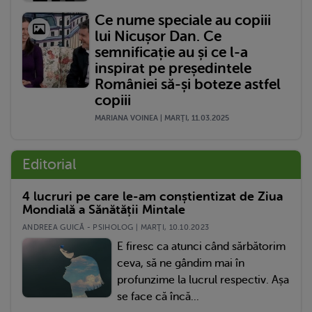
Ce nume speciale au copiii
lui Nicușor Dan. Ce
semnificație au și ce l-a
inspirat pe președintele
României să-și boteze astfel
copiii
MARIANA VOINEA | MARŢI, 11.03.2025
Editorial
4 lucruri pe care le-am conștientizat de Ziua
Mondială a Sănătății Mintale
ANDREEA GUICĂ - PSIHOLOG | MARŢI, 10.10.2023
E firesc ca atunci când sărbătorim
ceva, să ne gândim mai în
profunzime la lucrul respectiv. Așa
se face că încă...