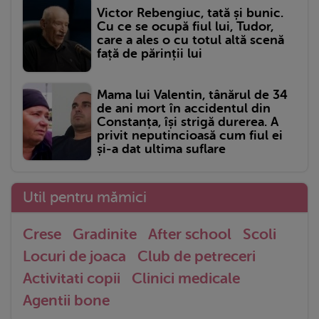
Victor Rebengiuc, tată și bunic.
Cu ce se ocupă fiul lui, Tudor,
care a ales o cu totul altă scenă
față de părinții lui
Mama lui Valentin, tânărul de 34
de ani mort în accidentul din
Constanța, își strigă durerea. A
privit neputincioasă cum fiul ei
și-a dat ultima suflare
Util pentru mămici
Crese
Gradinite
After school
Scoli
Locuri de joaca
Club de petreceri
Activitati copii
Clinici medicale
Agentii bone