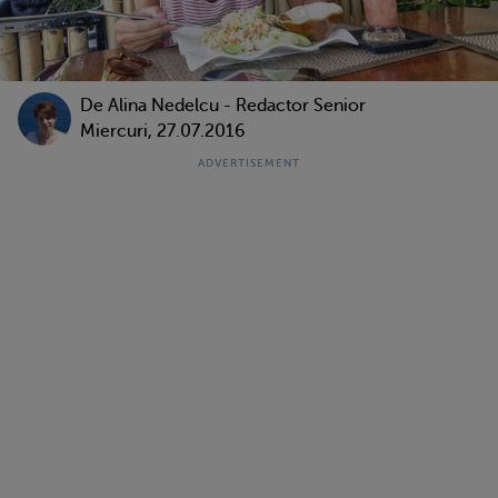
De
Alina Nedelcu - Redactor Senior
Miercuri, 27.07.2016