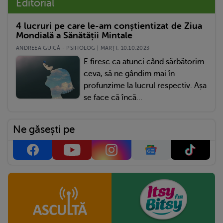
Editorial
4 lucruri pe care le-am conștientizat de Ziua
Mondială a Sănătății Mintale
ANDREEA GUICĂ - PSIHOLOG | MARŢI, 10.10.2023
E firesc ca atunci când sărbătorim
ceva, să ne gândim mai în
profunzime la lucrul respectiv. Așa
se face că încă...
Ne găsești pe