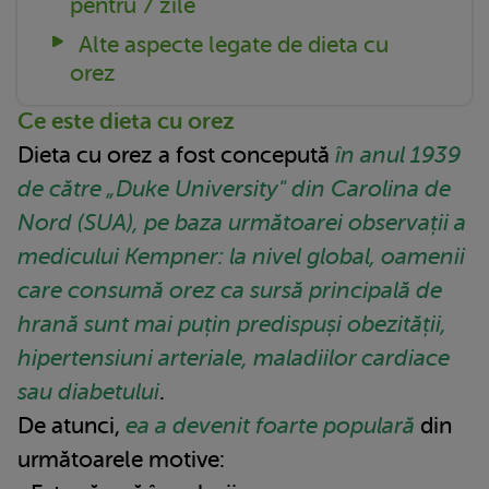
pentru 7 zile
Alte aspecte legate de dieta cu
orez
Ce este dieta cu orez
Dieta cu orez a fost concepută
în anul 1939
de către „Duke University" din Carolina de
Nord (SUA), pe baza următoarei observații a
medicului Kempner: la nivel global, oamenii
care consumă orez ca sursă principală de
hrană sunt mai puțin predispuși obezității,
hipertensiuni arteriale, maladiilor cardiace
sau diabetului
.
De atunci,
ea a devenit foarte populară
din
următoarele motive: