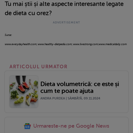
Tu mai știi și alte aspecte interesante legate
de dieta cu orez?
Surse:
www.everydayhealth.com; www.healthy-dietpedia.com; www.livestrong.com;www.medicaldaily.com
ARTICOLUL URMATOR
Dieta volumetrică: ce este și
cum te poate ajuta
ANDRA PURDEA | SÂMBĂTĂ, 09.11.2024
Urmareste-ne pe Google News