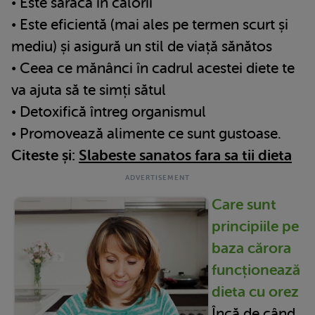
• Este săracă în calorii
• Este eficientă (mai ales pe termen scurt și
mediu) și asigură un stil de viață sănătos
• Ceea ce mănânci în cadrul acestei diete te
va ajuta să te simți sătul
• Detoxifică întreg organismul
• Promovează alimente ce sunt gustoase.
Citeste și:
Slabeste sanatos fara sa tii dieta
Care sunt
principiile pe
baza cărora
funcționează
dieta cu orez
Încă de când