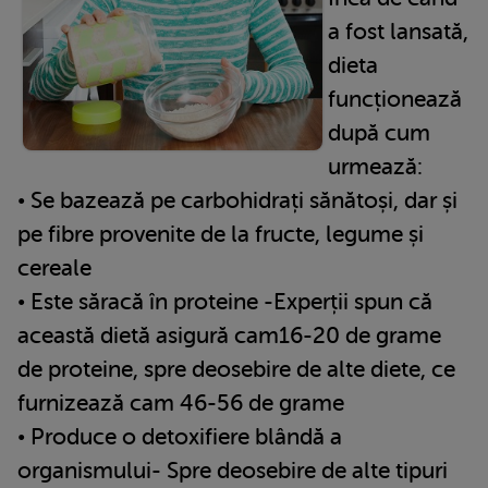
a fost lansată,
dieta
funcționează
după cum
urmează:
• Se bazează pe carbohidrați sănătoși, dar și
pe fibre provenite de la fructe, legume și
cereale
• Este săracă în proteine -Experții spun că
această dietă asigură cam16-20 de grame
de proteine, spre deosebire de alte diete, ce
furnizează cam 46-56 de grame
• Produce o detoxifiere blândă a
organismului- Spre deosebire de alte tipuri