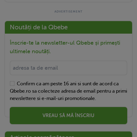
Noutăți de la Qbebe
Înscrie-te la newsletter-ul Qbebe și primești
ultimele noutăți.
Confirm ca am peste 16 ani si sunt de acord ca
Qbebe.ro sa colecteze adresa de email pentru a primi
newslettere si e-mail-uri promotionale.
VREAU SĂ MĂ ÎNSCRIU