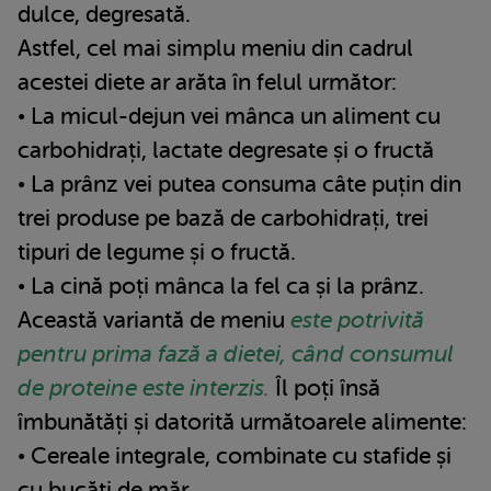
dulce, degresată.
Astfel, cel mai simplu meniu din cadrul
acestei diete ar arăta în felul următor:
• La micul-dejun vei mânca un aliment cu
carbohidrați, lactate degresate și o fructă
• La prânz vei putea consuma câte puțin din
trei produse pe bază de carbohidrați, trei
tipuri de legume și o fructă.
• La cină poți mânca la fel ca și la prânz.
Această variantă de meniu
este potrivită
pentru prima fază a dietei, când consumul
de proteine este interzis.
Îl poți însă
îmbunătăți și datorită următoarele alimente:
• Cereale integrale, combinate cu stafide și
cu bucăți de măr