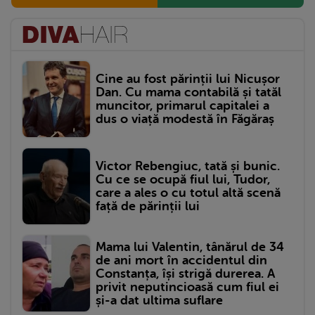
Cine au fost părinții lui Nicușor
Dan. Cu mama contabilă și tatăl
muncitor, primarul capitalei a
dus o viață modestă în Făgăraș
Victor Rebengiuc, tată și bunic.
Cu ce se ocupă fiul lui, Tudor,
care a ales o cu totul altă scenă
față de părinții lui
Mama lui Valentin, tânărul de 34
de ani mort în accidentul din
Constanța, își strigă durerea. A
privit neputincioasă cum fiul ei
și-a dat ultima suflare