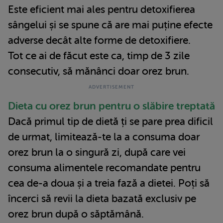
Este eficient mai ales pentru detoxifierea
sângelui și se spune că are mai puține efecte
adverse decât alte forme de detoxifiere.
Tot ce ai de făcut este ca, timp de 3 zile
consecutiv, să mănânci doar orez brun.
Dieta cu orez brun pentru o slăbire treptată
Dacă primul tip de dietă ți se pare prea dificil
de urmat, limitează-te la a consuma doar
orez brun la o singură zi, după care vei
consuma alimentele recomandate pentru
cea de-a doua și a treia fază a dietei. Poți să
încerci să revii la dieta bazată exclusiv pe
orez brun după o săptămână.