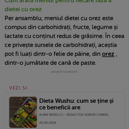
Cum arată meniul pentru fiecare fază a
dietei cu orez
Per ansamblu, meniul dietei cu orez este
compus din carbohidrați, fructe, legume și
lactate cu conținut redus de grăsime. În ceea
ce privește sursele de carbohidrați, aceștia
pot fi luați dintr-o felie de pâine, din
orez
,
dintr-o jumătate de cană de paste.
VEZI SI
Dieta Wushu: cum se ține și
ce beneficii are
ALINA NEDELCU - REDACTOR SENIOR | VINERI,
20.09.2024