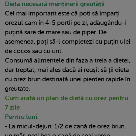
Dieta necesară menținerii greutății
Cel mai important este că poți să împarți
orezul cam în 4-5 porții pe zi, adăugându-i
puțină sare de mare sau de piper. De
asemenea, poți să-l completezi cu puțin ulei
de cocos sau cu unt.
Consumă alimentele din faza a treia a dietei,
dar treptat, mai ales dacă ai reușit să ții dieta
cu orez brun destinată unei pierderi rapide în
greutate.
Cum arată un plan de dietă cu orez pentru
7 zile
Pentru luni:
• La micul-dejun: 1/2 de cană de orez brun,
un măr, poți bea o cană de ceai verde