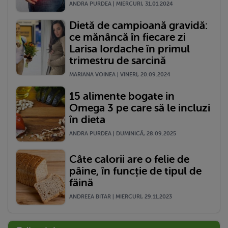
ANDRA PURDEA | MIERCURI, 31.01.2024
Dietă de campioană gravidă:
ce mănâncă în fiecare zi
Larisa Iordache în primul
trimestru de sarcină
MARIANA VOINEA | VINERI, 20.09.2024
15 alimente bogate in
Omega 3 pe care să le incluzi
în dieta
ANDRA PURDEA | DUMINICĂ, 28.09.2025
Câte calorii are o felie de
pâine, în funcție de tipul de
făină
ANDREEA BITAR | MIERCURI, 29.11.2023