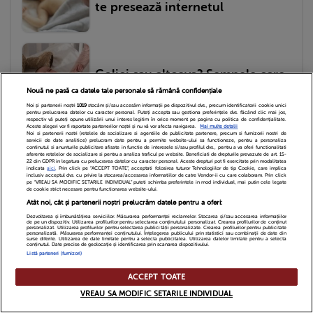
te presează internetul
Colici sau altceva? Semnele care
separă plânsul normal de urgență
Nouă ne pasă ca datele tale personale să rămână confidențiale
Noi și partenerii noștri
1019
stocăm și/sau accesăm informații pe dispozitivul dvs., precum identificatorii cookie unici
pentru prelucrarea datelor cu caracter personal. Puteți accepta sau gestiona preferințele dvs. făcând clic mai jos,
respectiv vă puteți opune utilizării unui interes legitim în orice moment pe pagina cu politica de confidențialitate.
Aceste alegeri vor fi raportate partenerilor noștri și nu vă vor afecta navigarea.
Mai multe detalii
Noi si partenerii nostri (retelele de socializare si agentiile de publicitate partenere, precum si furnizorii nostri de
servicii de date analitice) prelucram date pentru a permite website-ului sa functioneze, pentru a personaliza
continutul si anunturile publicitare afisate in functie de interesele si/sau profilul dvs., pentru a va oferi functionalitati
Listă cu grădinițe
aferente retelelor de socializare si pentru a analiza traficul pe website. Beneficiati de drepturile prevazute de art. 15-
22 din GDPR in legatura cu prelucrarea datelor cu caracter personal. Aceste drepturi pot fi exercitate prin modalitatea
indicata
aici
. Prin click pe “ACCEPT TOATE”, acceptati folosirea tuturor Tehnologiilor de tip Cookie, care implica
inclusiv acceptul dvs. cu privire la stocarea/accesarea informatiilor de catre Vendor-ii cu care colaboram. Prin click
pe “VREAU SA MODIFIC SETARILE INDIVIDUAL” puteti schimba preferintele in mod individual, mai putin cele legate
Caută o grădință în orașul tău
de cookie strict necesare pentru functionarea website-ului.
Atât noi, cât și partenerii noștri prelucrăm datele pentru a oferi:
Dezvoltarea și îmbunătățirea serviciilor. Măsurarea performanței reclamelor. Stocarea și/sau accesarea informațiilor
de pe un dispozitiv. Utilizarea profilurilor pentru selectarea conținutului personalizat. Crearea profilurilor de conținut
personalizat. Utilizarea profilurilor pentru selectarea publicității personalizate. Crearea profilurilor pentru publicitate
personalizată. Măsurarea performanței conținutului. Înțelegerea publicului prin statistici sau combinații de date din
surse diferite. Utilizarea de date limitate pentru a selecta publicitatea. Utilizarea datelor limitate pentru a selecta
conținutul. Date precise de geolocație și identificarea prin scanarea dispozitivului.
Listă parteneri (furnizori)
ACCEPT TOATE
VREAU SA MODIFIC SETARILE INDIVIDUAL
CAUTĂ