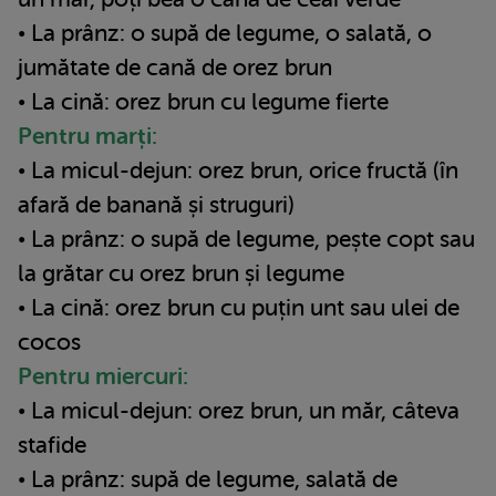
• La prânz: o supă de legume, o salată, o
jumătate de cană de orez brun
• La cină: orez brun cu legume fierte
Pentru marți:
• La micul-dejun: orez brun, orice fructă (în
afară de banană și struguri)
• La prânz: o supă de legume, pește copt sau
la grătar cu orez brun și legume
• La cină: orez brun cu puțin unt sau ulei de
cocos
Pentru miercuri:
• La micul-dejun: orez brun, un măr, câteva
stafide
• La prânz: supă de legume, salată de