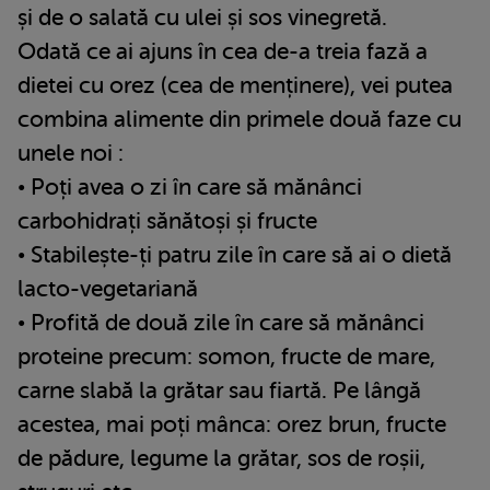
și de o salată cu ulei și sos vinegretă.
Odată ce ai ajuns în cea de-a treia fază a
dietei cu orez (cea de menținere), vei putea
combina alimente din primele două faze cu
unele noi :
• Poți avea o zi în care să mănânci
carbohidrați sănătoși și fructe
• Stabilește-ți patru zile în care să ai o dietă
lacto-vegetariană
• Profită de două zile în care să mănânci
proteine precum: somon, fructe de mare,
carne slabă la grătar sau fiartă. Pe lângă
acestea, mai poți mânca: orez brun, fructe
de pădure, legume la grătar, sos de roșii,