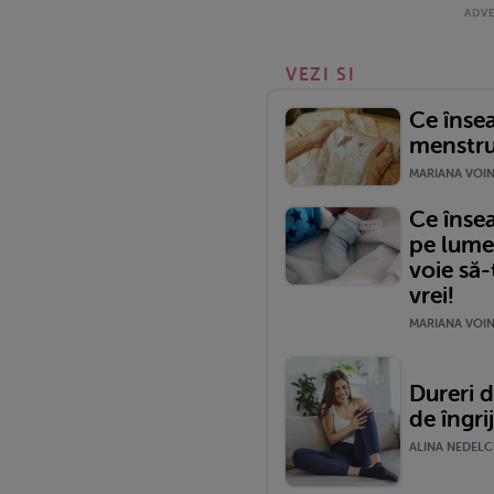
VEZI SI
Ce înse
menstru
MARIANA VOINE
Ce înse
pe lume
voie să-
vrei!
MARIANA VOINE
Dureri d
de îngri
ALINA NEDELCU