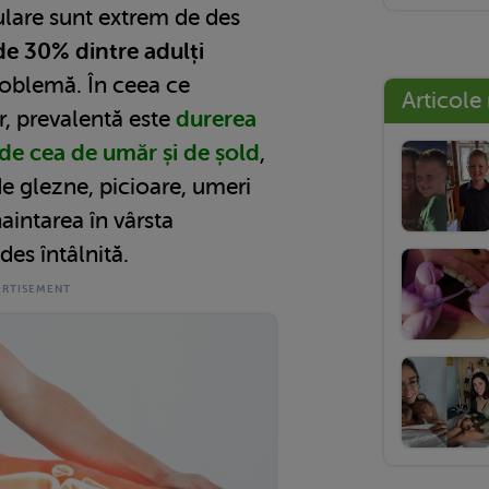
iculare sunt extrem de des
e 30% dintre adulți
roblemă. În ceea ce
Articole
r, prevalentă este
durerea
de cea de umăr și de șold
,
de glezne, picioare, umeri
aintarea în vârsta
des întâlnită.