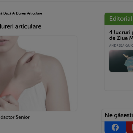
 Dacă Ai Dureri Articulare
Editorial
reri articulare
4 lucruri
de Ziua M
ANDREEA GUICĂ
Ne găsești
edactor Senior