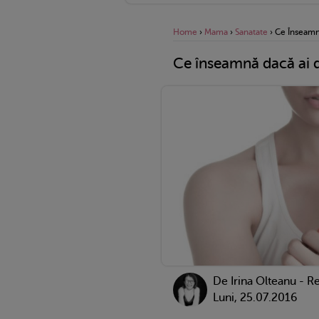
Home
›
Mama
›
Sanatate
›
Ce Înseamnă
Ce înseamnă dacă ai du
De
Irina Olteanu - R
Luni, 25.07.2016