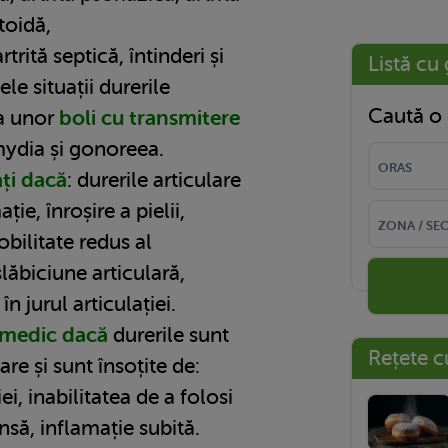
toidă,
artrită septică, întinderi și
Listă cu 
ele situații durerile
Caută o 
ma unor
boli cu transmitere
dia și gonoreea.
ați dacă
: durerile articulare
ție, înroșire a pielii,
bilitate redus al
/slăbiciune articulară,
în jurul articulației.
a medic dacă
durerile sunt
Rețete c
re și sunt însoțite de:
ei, inabilitatea de a folosi
ensă, inflamație subită.