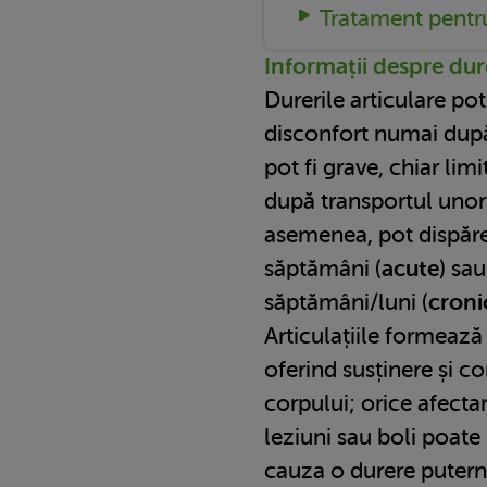
Tratament pentru
Informații despre dure
Durerile articulare po
disconfort numai după
pot fi grave, chiar lim
după transportul unor
asemenea, pot dispăre
săptămâni (
acute
) sa
săptămâni/luni (
croni
Articulațiile formează 
oferind susținere și c
corpului; orice afecta
leziuni sau boli poate
cauza o durere putern