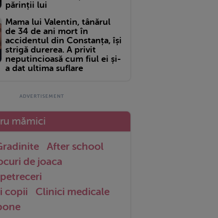
părinții lui
Mama lui Valentin, tânărul
de 34 de ani mort în
accidentul din Constanța, își
strigă durerea. A privit
neputincioasă cum fiul ei și-
a dat ultima suflare
tru mămici
radinite
After school
ocuri de joaca
petreceri
i copii
Clinici medicale
 bone