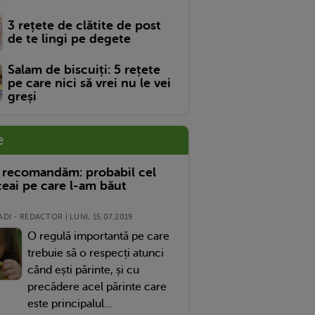
3 rețete de clătite de post
de te lingi pe degete
Salam de biscuiți: 5 rețete
pe care nici să vrei nu le vei
greși
e
 recomandăm: probabil cel
eai pe care l-am băut
DI - REDACTOR | LUNI, 15.07.2019
O regulă importantă pe care
trebuie să o respecți atunci
când ești părinte, și cu
precădere acel părinte care
este principalul...