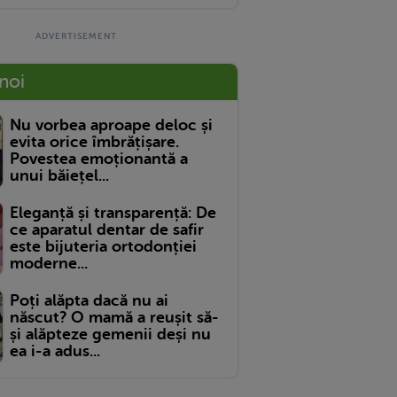
 noi
Nu vorbea aproape deloc și
evita orice îmbrățișare.
Povestea emoționantă a
unui băiețel...
Eleganță și transparență: De
ce aparatul dentar de safir
este bijuteria ortodonției
moderne...
Poți alăpta dacă nu ai
născut? O mamă a reușit să-
și alăpteze gemenii deși nu
ea i-a adus...