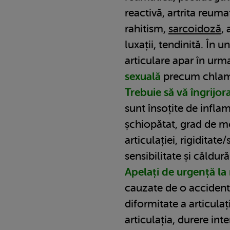
reactivă, artrita reuma
rahitism,
sarcoidoză
, 
luxații, tendinită. În un
articulare apar în ur
sexuală
precum chlamy
Trebuie să vă îngrijor
sunt însoțite de inflama
șchiopătat, grad de mo
articulației, rigiditate
sensibilitate și căldură 
Apelați de urgență l
cauzate de o accidenta
diformitate a articulați
articulația, durere int