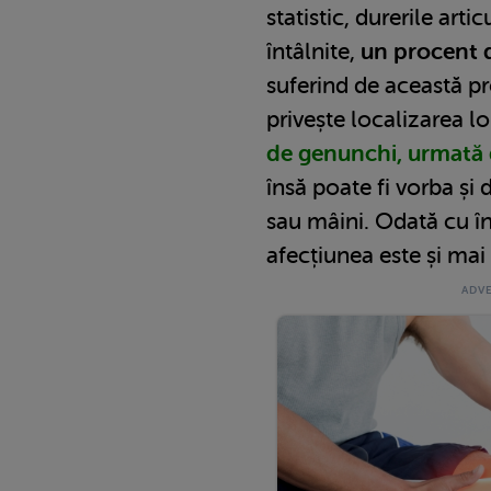
statistic, durerile art
întâlnite,
un procent d
suferind de această p
privește localizarea lo
de genunchi, urmată 
însă poate fi vorba și 
sau mâini. Odată cu în
afecțiunea este și mai 