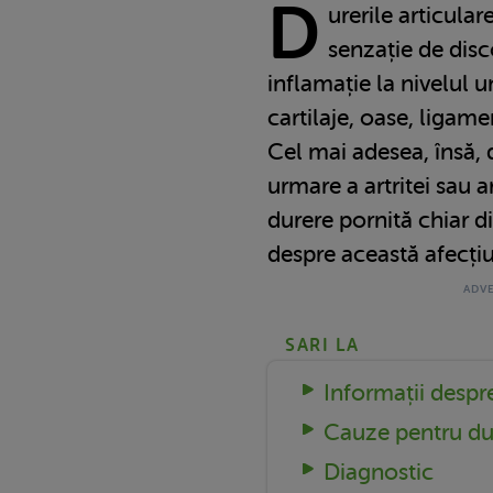
D
urerile articular
senzație de disc
inflamație la nivelul u
cartilaje, oase, ligam
Cel mai adesea, însă, d
urmare a artritei sau a
durere pornită chiar d
despre această afecțiu
SARI LA
Informații despre
Cauze pentru dur
Diagnostic