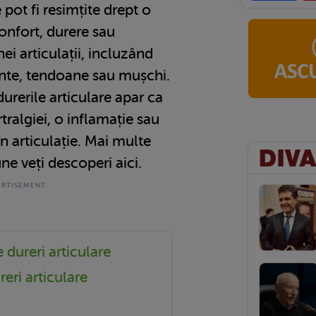
e pot fi resimțite drept o
onfort, durere sau
nei articulații, incluzând
ente, tendoane sau mușchi.
urerile articulare apar ca
rtralgiei, o inflamație sau
in articulație. Mai multe
ne veți descoperi aici.
 dureri articulare
eri articulare