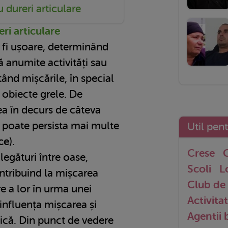
 dureri articulare
ri articulare
t fi ușoare, determinând
 anumite activități sau
itând mișcările, în special
 obiecte grele. De
a în decurs de câteva
u poate persista mai multe
Util pen
ce
).
Crese
G
legături între oase,
Scoli
L
ontribuind la mișcarea
Club de 
re a lor în urma unei
Activitat
 influența mișcarea și
Agentii
ică. Din punct de vedere