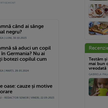
amnă când ai sânge
al negru?
A | LUNI, 30.10.2023
Recenzi
amnă să aduci un copil
 în Germania? Nu ai
ți botezi copilul cum
Testăm și
mai bun c
vreodată
A | MARŢI, 28.05.2024
GABRIELA PALA
e oase: cauze și motive
jorare
 - REDACTOR SENIOR | VINERI, 22.09.2023