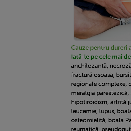
Cauze pentru dureri a
Iată-le pe cele mai de
anchilozantă, necroză
fractură osoasă, bursi
regionale complexe, di
meralgia parestezică, 
hipotiroidism, artrită
leucemie, lupus, boala
osteomielită, boala Pa
reumatică, pseudoguta, 