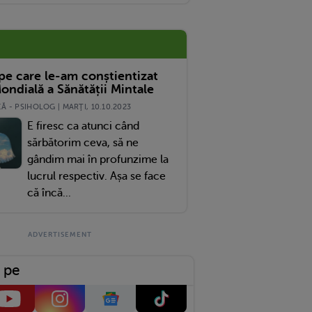
 pe care le-am conștientizat
ondială a Sănătății Mintale
 - PSIHOLOG | MARŢI, 10.10.2023
E firesc ca atunci când
sărbătorim ceva, să ne
gândim mai în profunzime la
lucrul respectiv. Așa se face
că încă...
 pe