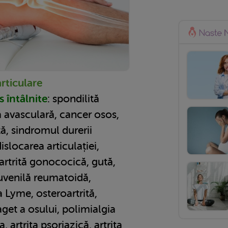
rticulare
s întâlnite
: spondilită
 avasculară, cancer osos,
tă, sindromul durerii
slocarea articulației,
artrită gonococică, gută,
 juvenilă reumatoidă,
 Lyme, osteroartrită,
get a osului, polimialgia
artrita psoriazică, artrita