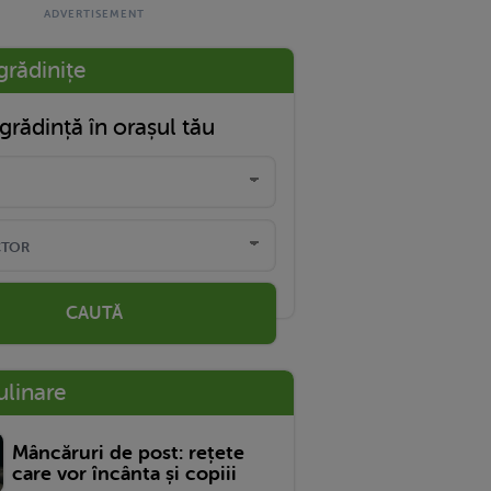
grădinițe
grădință în orașul tău
CAUTĂ
ulinare
Mâncăruri de post: rețete
care vor încânta și copiii