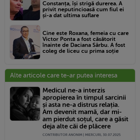
Constanța, își strigă durerea. A
privit neputincioasă cum fiul ei
și-a dat ultima suflare
Cine este Roxana, femeia cu care
Victor Ponta a fost căsătorit
înainte de Daciana Sârbu. A fost
coleg de liceu cu prima soție
Alte articole care te-ar putea interesa
Medicul ne-a interzis
apropierea în timpul sarcinii
și asta ne-a distrus relația.
Am devenit mamă, dar mi-
am pierdut soțul, care a găsit
deja alte căi de plăcere
CONTRIBUTOR ANONIM | MIERCURI, 30.07.2025