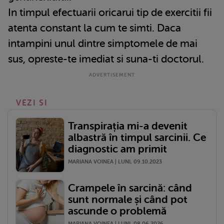
In timpul efectuarii oricarui tip de exercitii fii
atenta constant la cum te simti. Daca
intampini unul dintre simptomele de mai
sus, opreste-te imediat si suna-ti doctorul.
VEZI SI
Transpirația mi-a devenit
albastră în timpul sarcinii. Ce
diagnostic am primit
MARIANA VOINEA | LUNI, 09.10.2023
Crampele în sarcină: când
sunt normale și când pot
ascunde o problemă
MARIANA VOINEA | LUNI, 08.06.2026