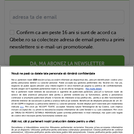
Confirm ca am peste 16 ani si sunt de acord ca
Qbebe.ro sa colecteze adresa de email pentru a primi
newslettere si e-mail-uri promotionale.
DA, MA ABONEZ LA NEWSLETTER
Nouă ne pasă ca datele tale personale să rămână confidențiale
Noi și partenerii noștri
1019
stocăm și/sau accesăm informații pe dispozitivul dvs., precum identificatorii cookie unici
pentru prelucrarea datelor cu caracter personal. Puteți accepta sau gestiona preferințele dvs. făcând clic mai jos,
respectiv vă puteți opune utilizării unui interes legitim în orice moment pe pagina cu politica de confidențialitate.
Aceste alegeri vor fi raportate partenerilor noștri și nu vă vor afecta navigarea.
Mai multe detalii
Noi si partenerii nostri (retelele de socializare si agentiile de publicitate partenere, precum si furnizorii nostri de
servicii de date analitice) prelucram date pentru a permite website-ului sa functioneze, pentru a personaliza
continutul si anunturile publicitare afisate in functie de interesele si/sau profilul dvs., pentru a va oferi functionalitati
aferente retelelor de socializare si pentru a analiza traficul pe website. Beneficiati de drepturile prevazute de art. 15-
22 din GDPR in legatura cu prelucrarea datelor cu caracter personal. Aceste drepturi pot fi exercitate prin modalitatea
indicata
aici
. Prin click pe “ACCEPT TOATE”, acceptati folosirea tuturor Tehnologiilor de tip Cookie, care implica
inclusiv acceptul dvs. cu privire la stocarea/accesarea informatiilor de catre Vendor-ii cu care colaboram. Prin click
Echipa Editoriala
Newsletter
Contact
pe “VREAU SA MODIFIC SETARILE INDIVIDUAL” puteti schimba preferintele in mod individual, mai putin cele legate
de cookie strict necesare pentru functionarea website-ului.
Atât noi, cât și partenerii noștri prelucrăm datele pentru a oferi:
Cariere
Cookies
Politica de confidentialitate
Dezvoltarea și îmbunătățirea serviciilor. Măsurarea performanței reclamelor. Stocarea și/sau accesarea informațiilor
de pe un dispozitiv. Utilizarea profilurilor pentru selectarea conținutului personalizat. Crearea profilurilor de conținut
DivaHair Cosmetics
Despre noi
personalizat. Utilizarea profilurilor pentru selectarea publicității personalizate. Crearea profilurilor pentru publicitate