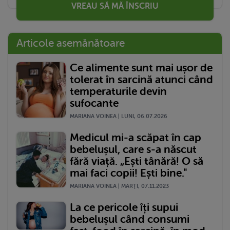
VREAU SĂ MĂ ÎNSCRIU
Articole asemănătoare
Ce alimente sunt mai ușor de
tolerat în sarcină atunci când
temperaturile devin
sufocante
MARIANA VOINEA | LUNI, 06.07.2026
Medicul mi-a scăpat în cap
bebelușul, care s-a născut
fără viață. „Ești tânără! O să
mai faci copii! Ești bine."
MARIANA VOINEA | MARŢI, 07.11.2023
La ce pericole îți supui
bebelușul când consumi