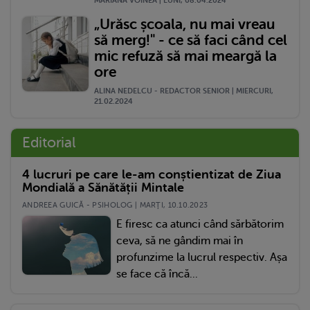
MARIANA VOINEA | LUNI, 08.04.2024
„Urăsc școala, nu mai vreau
să merg!" - ce să faci când cel
mic refuză să mai meargă la
ore
ALINA NEDELCU - REDACTOR SENIOR | MIERCURI,
21.02.2024
Editorial
4 lucruri pe care le-am conștientizat de Ziua
Mondială a Sănătății Mintale
ANDREEA GUICĂ - PSIHOLOG | MARŢI, 10.10.2023
E firesc ca atunci când sărbătorim
ceva, să ne gândim mai în
profunzime la lucrul respectiv. Așa
se face că încă...