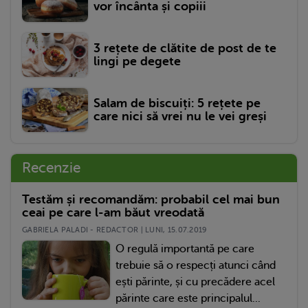
vor încânta și copiii
3 rețete de clătite de post de te
lingi pe degete
Salam de biscuiți: 5 rețete pe
care nici să vrei nu le vei greși
Recenzie
Testăm și recomandăm: probabil cel mai bun
ceai pe care l-am băut vreodată
GABRIELA PALADI - REDACTOR | LUNI, 15.07.2019
O regulă importantă pe care
trebuie să o respecți atunci când
ești părinte, și cu precădere acel
părinte care este principalul...