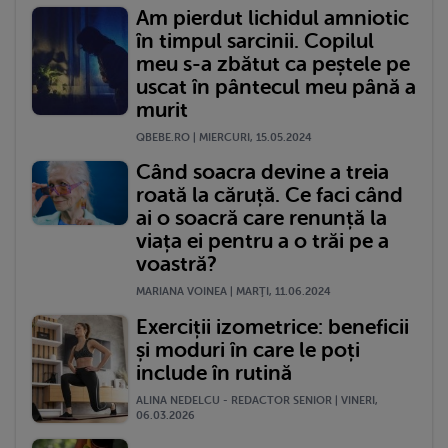
Am pierdut lichidul amniotic
în timpul sarcinii. Copilul
meu s-a zbătut ca peștele pe
uscat în pântecul meu până a
murit
QBEBE.RO | MIERCURI, 15.05.2024
Când soacra devine a treia
roată la căruță. Ce faci când
ai o soacră care renunță la
viața ei pentru a o trăi pe a
voastră?
MARIANA VOINEA | MARŢI, 11.06.2024
Exerciții izometrice: beneficii
și moduri în care le poți
include în rutină
ALINA NEDELCU - REDACTOR SENIOR | VINERI,
06.03.2026