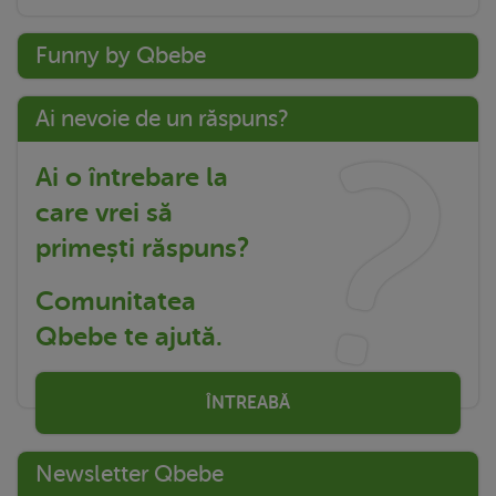
Funny by Qbebe
Ai nevoie de un răspuns?
Ai o întrebare la
care vrei să
primești răspuns?
Comunitatea
Qbebe te ajută.
ÎNTREABĂ
Newsletter Qbebe