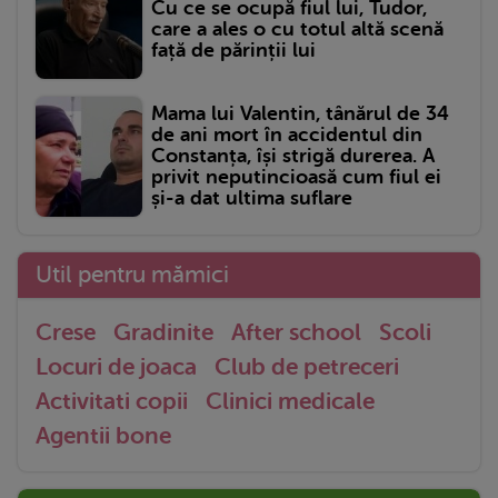
Cu ce se ocupă fiul lui, Tudor,
care a ales o cu totul altă scenă
față de părinții lui
Mama lui Valentin, tânărul de 34
de ani mort în accidentul din
Constanța, își strigă durerea. A
privit neputincioasă cum fiul ei
și-a dat ultima suflare
Util pentru mămici
Crese
Gradinite
After school
Scoli
Locuri de joaca
Club de petreceri
Activitati copii
Clinici medicale
Agentii bone