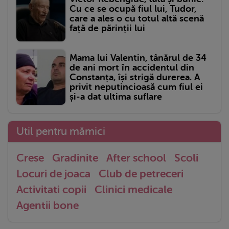
Cu ce se ocupă fiul lui, Tudor,
care a ales o cu totul altă scenă
față de părinții lui
Mama lui Valentin, tânărul de 34
de ani mort în accidentul din
Constanța, își strigă durerea. A
privit neputincioasă cum fiul ei
și-a dat ultima suflare
Util pentru mămici
Crese
Gradinite
After school
Scoli
Locuri de joaca
Club de petreceri
Activitati copii
Clinici medicale
Agentii bone