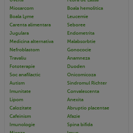
Miosarcom
Boala hemolitica
Boala Lyme
Leucemie
Carenta alimentara
Seboree
Jugulara
Endometrita
Medicina alternativa
Malabsorbtie
Nefroblastom
Gonococie
Travaliu
Anamneza
Fototerapie
Duoden
Soc anafilactic
Onicomicoza
Autism
Sindromul Richter
Imunitate
Convalescenta
Lipom
Anexita
Calozitate
Abruptio placentae
Cafeinism
Afazie
Imunologie
Spina bifida
Micoza
Imun