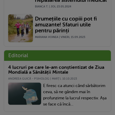
nepăsarea sistemului medical
BIANCA T. | JOI, 23.05.2024
Drumețiile cu copiii pot fi
amuzante! Sfaturi utile
pentru părinți
MARIANA VOINEA | VINERI, 15.09.2023
Editorial
4 lucruri pe care le-am conștientizat de Ziua
Mondială a Sănătății Mintale
ANDREEA GUICĂ - PSIHOLOG | MARŢI, 10.10.2023
E firesc ca atunci când sărbătorim
ceva, să ne gândim mai în
profunzime la lucrul respectiv. Așa
se face că încă...