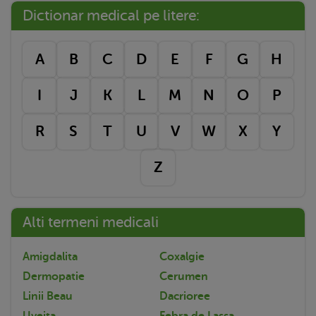
Dictionar medical pe litere:
A
B
C
D
E
F
G
H
I
J
K
L
M
N
O
P
R
S
T
U
V
W
X
Y
Z
Alti termeni medicali
Amigdalita
Coxalgie
Dermopatie
Cerumen
Linii Beau
Dacrioree
Uveita
Febra de Lassa