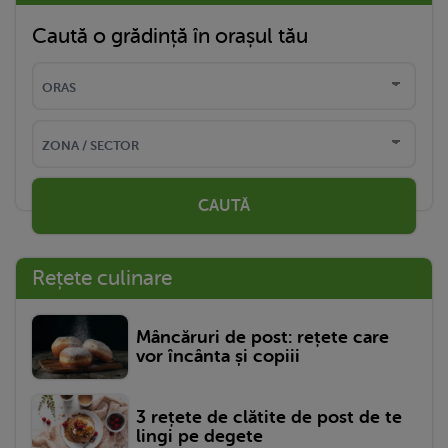
Caută o grădință în orașul tău
CAUTĂ
Rețete culinare
Mâncăruri de post: rețete care
vor încânta și copiii
3 rețete de clătite de post de te
lingi pe degete