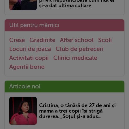
și-a dat ultima suflare
Util pentru mămici
Crese
Gradinite
After school
Scoli
Locuri de joaca
Club de petreceri
Activitati copii
Clinici medicale
Agentii bone
Articole noi
Cristina, o tânără de 27 de ani și
mama a trei copii își strigă
durerea. „Soțul și-a adus...