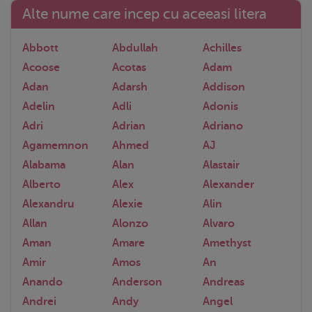
Alte nume care incep cu aceeasi litera
Abbott
Abdullah
Achilles
Acoose
Acotas
Adam
Adan
Adarsh
Addison
Adelin
Adli
Adonis
Adri
Adrian
Adriano
Agamemnon
Ahmed
AJ
Alabama
Alan
Alastair
Alberto
Alex
Alexander
Alexandru
Alexie
Alin
Allan
Alonzo
Alvaro
Aman
Amare
Amethyst
Amir
Amos
An
Anando
Anderson
Andreas
Andrei
Andy
Angel