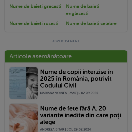
Nume de baieti grecesti
Nume de baieti
englezesti
Nume de baieti rusesti
Nume de baieti celebre
Articole asemănătoare
Nume de copii interzise în
2025 în România, potrivit
Codului Civil
MARIANA VOINEA | MARŢI, 02.09.2025
Nume de fete fără A. 20
variante inedite din care poți
alege
ANDREEA BITAR | JOI, 29.02.2024