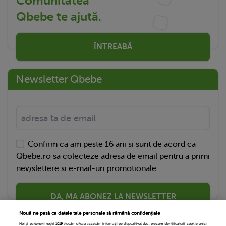
Comunitatea
Qbebe te ajută.
ÎNTREABĂ
Newsletter Qbebe
Confirm ca am peste 16 ani si sunt de acord ca
Qbebe.ro sa colecteze adresa de email pentru a primi
newslettere si e-mail-uri promotionale.
DA, MA ABONEZ LA NEWSLETTER
Nouă ne pasă ca datele tale personale să rămână confidențiale
Noi și partenerii noștri
1019
stocăm și/sau accesăm informații pe dispozitivul dvs., precum identificatorii cookie unici