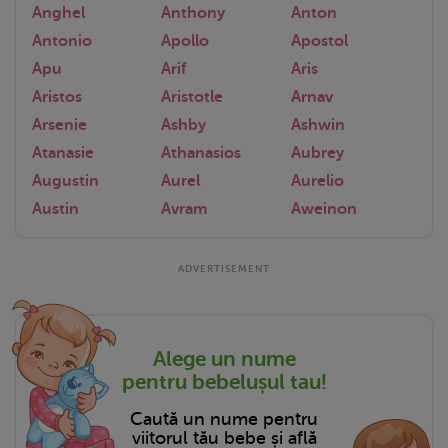
Anghel
Anthony
Anton
Antonio
Apollo
Apostol
Apu
Arif
Aris
Aristos
Aristotle
Arnav
Arsenie
Ashby
Ashwin
Atanasie
Athanasios
Aubrey
Augustin
Aurel
Aurelio
Austin
Avram
Aweinon
Alege un nume
pentru bebelușul tau!
Caută un nume pentru
viitorul tău bebe și află