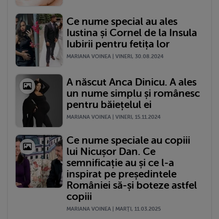
Ce nume special au ales
Iustina și Cornel de la Insula
Iubirii pentru fetița lor
MARIANA VOINEA | VINERI, 30.08.2024
A născut Anca Dinicu. A ales
un nume simplu și românesc
pentru băiețelul ei
MARIANA VOINEA | VINERI, 15.11.2024
Ce nume speciale au copiii
lui Nicușor Dan. Ce
semnificație au și ce l-a
inspirat pe președintele
României să-și boteze astfel
copiii
MARIANA VOINEA | MARŢI, 11.03.2025