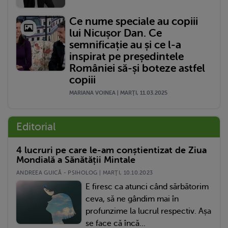
Ce nume speciale au copiii
lui Nicușor Dan. Ce
semnificație au și ce l-a
inspirat pe președintele
României să-și boteze astfel
copiii
MARIANA VOINEA | MARŢI, 11.03.2025
Editorial
4 lucruri pe care le-am conștientizat de Ziua
Mondială a Sănătății Mintale
ANDREEA GUICĂ - PSIHOLOG | MARŢI, 10.10.2023
E firesc ca atunci când sărbătorim
ceva, să ne gândim mai în
profunzime la lucrul respectiv. Așa
se face că încă...