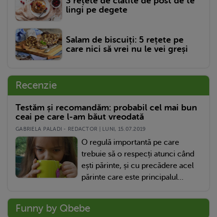
3 rețete de clătite de post de te
lingi pe degete
Salam de biscuiți: 5 rețete pe
care nici să vrei nu le vei greși
Recenzie
Testăm și recomandăm: probabil cel mai bun
ceai pe care l-am băut vreodată
GABRIELA PALADI - REDACTOR | LUNI, 15.07.2019
O regulă importantă pe care
trebuie să o respecți atunci când
ești părinte, și cu precădere acel
părinte care este principalul...
Funny by Qbebe