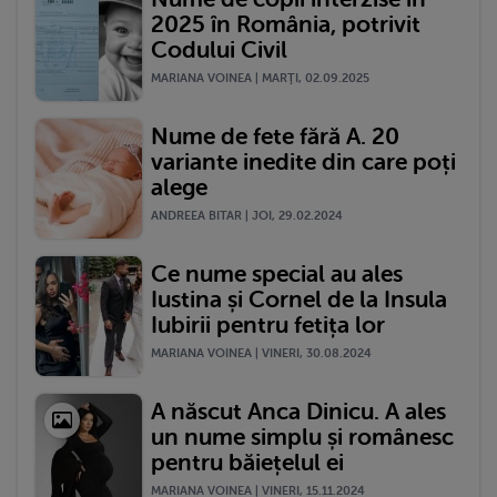
2025 în România, potrivit
Codului Civil
MARIANA VOINEA | MARŢI, 02.09.2025
Nume de fete fără A. 20
variante inedite din care poți
alege
ANDREEA BITAR | JOI, 29.02.2024
Ce nume special au ales
Iustina și Cornel de la Insula
Iubirii pentru fetița lor
MARIANA VOINEA | VINERI, 30.08.2024
A născut Anca Dinicu. A ales
un nume simplu și românesc
pentru băiețelul ei
MARIANA VOINEA | VINERI, 15.11.2024