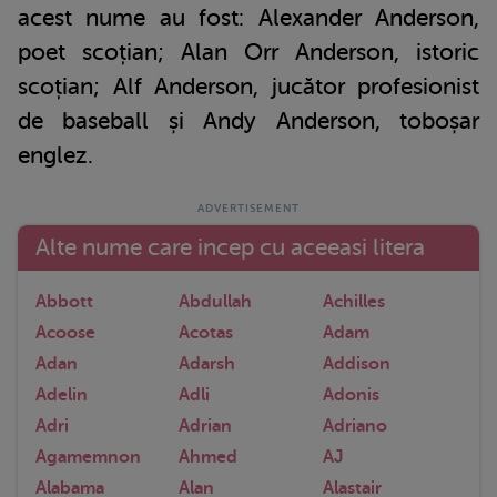
acest nume au fost: Alexander Anderson,
poet scoțian; Alan Orr Anderson, istoric
scoțian; Alf Anderson, jucător profesionist
de baseball și Andy Anderson, toboșar
englez.
Alte nume care incep cu aceeasi litera
Abbott
Abdullah
Achilles
Acoose
Acotas
Adam
Adan
Adarsh
Addison
Adelin
Adli
Adonis
Adri
Adrian
Adriano
Agamemnon
Ahmed
AJ
Alabama
Alan
Alastair