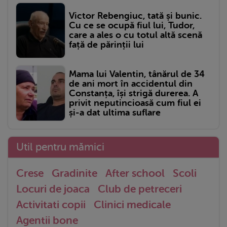
Victor Rebengiuc, tată și bunic.
Cu ce se ocupă fiul lui, Tudor,
care a ales o cu totul altă scenă
față de părinții lui
Mama lui Valentin, tânărul de 34
de ani mort în accidentul din
Constanța, își strigă durerea. A
privit neputincioasă cum fiul ei
și-a dat ultima suflare
Util pentru mămici
Crese
Gradinite
After school
Scoli
Locuri de joaca
Club de petreceri
Activitati copii
Clinici medicale
Agentii bone