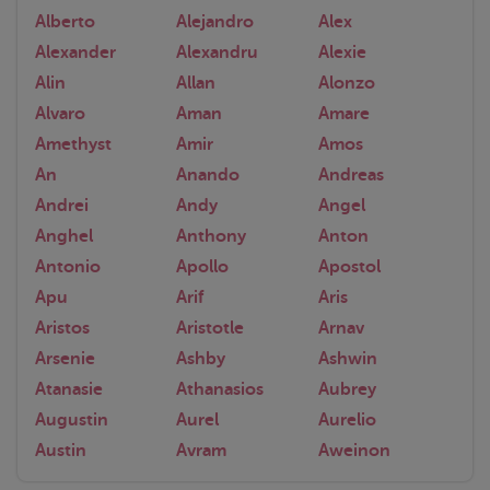
Alberto
Alejandro
Alex
Alexander
Alexandru
Alexie
Alin
Allan
Alonzo
Alvaro
Aman
Amare
Amethyst
Amir
Amos
An
Anando
Andreas
Andrei
Andy
Angel
Anghel
Anthony
Anton
Antonio
Apollo
Apostol
Apu
Arif
Aris
Aristos
Aristotle
Arnav
Arsenie
Ashby
Ashwin
Atanasie
Athanasios
Aubrey
Augustin
Aurel
Aurelio
Austin
Avram
Aweinon