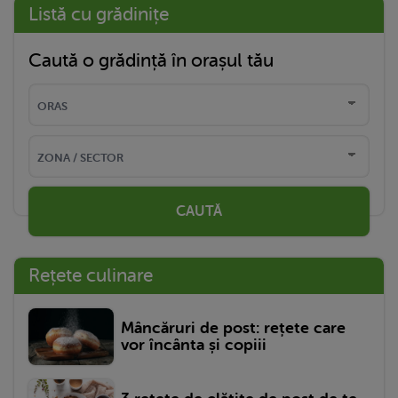
Listă cu grădinițe
Caută o grădință în orașul tău
CAUTĂ
Rețete culinare
Mâncăruri de post: rețete care
vor încânta și copiii