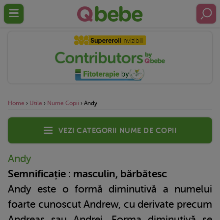
Home
›
Utile
›
Nume Copii
›
Andy
Vezi categorii nume de copii
Andy
Semnificație : masculin, bărbătesc
Andy este o formă diminutivă a numelui
foarte cunoscut Andrew, cu derivate precum
Andreas sau Andrei. Forma diminutivă se