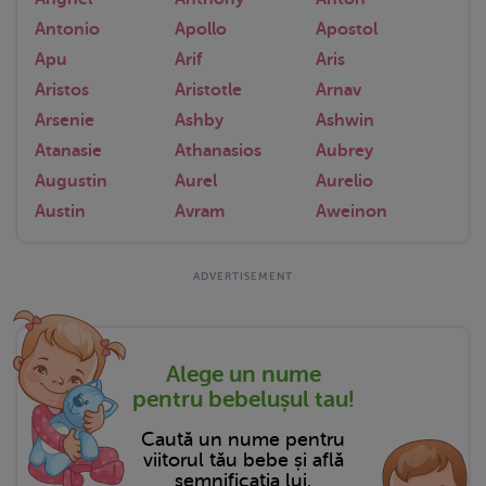
Antonio
Apollo
Apostol
Apu
Arif
Aris
Aristos
Aristotle
Arnav
Arsenie
Ashby
Ashwin
Atanasie
Athanasios
Aubrey
Augustin
Aurel
Aurelio
Austin
Avram
Aweinon
Alege un nume
pentru bebelușul tau!
Caută un nume pentru
viitorul tău bebe și află
semnificația lui.