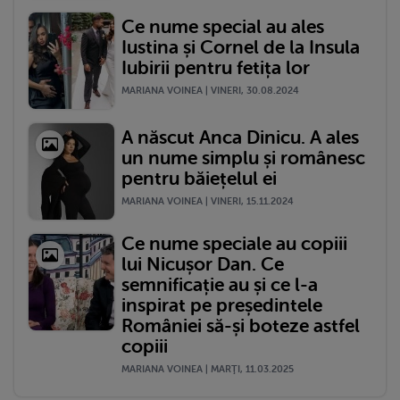
Ce nume special au ales
Iustina și Cornel de la Insula
Iubirii pentru fetița lor
MARIANA VOINEA | VINERI, 30.08.2024
A născut Anca Dinicu. A ales
un nume simplu și românesc
pentru băiețelul ei
MARIANA VOINEA | VINERI, 15.11.2024
Ce nume speciale au copiii
lui Nicușor Dan. Ce
semnificație au și ce l-a
inspirat pe președintele
României să-și boteze astfel
copiii
MARIANA VOINEA | MARŢI, 11.03.2025