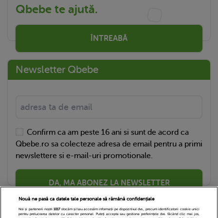
Qbebe te ajută.
ÎNTREABĂ
Newsletter Qbebe
Confirm ca am peste 16 ani si sunt de acord ca
Qbebe.ro sa colecteze adresa de email pentru a primi
newslettere si e-mail-uri promotionale.
DA, MA ABONEZ LA NEWSLETTER
Nouă ne pasă ca datele tale personale să rămână confidențiale
Noi și partenerii noștri
1017
stocăm și/sau accesăm informații pe dispozitivul dvs., precum identificatorii cookie unici
pentru prelucrarea datelor cu caracter personal. Puteți accepta sau gestiona preferințele dvs. făcând clic mai jos,