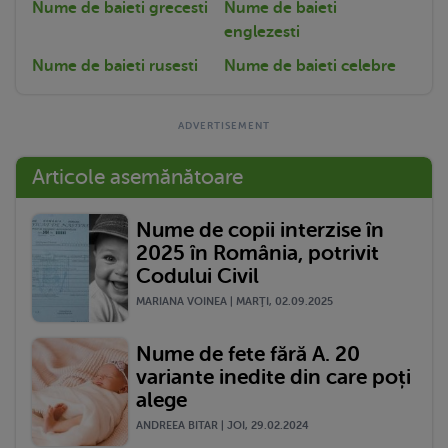
Nume de baieti grecesti
Nume de baieti
englezesti
Nume de baieti rusesti
Nume de baieti celebre
Articole asemănătoare
Nume de copii interzise în
2025 în România, potrivit
Codului Civil
MARIANA VOINEA | MARŢI, 02.09.2025
Nume de fete fără A. 20
variante inedite din care poți
alege
ANDREEA BITAR | JOI, 29.02.2024