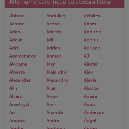
Alte nume care incep cu aceeasi litera
Abbott
Abdullah
Achilles
Acoose
Acotas
Adam
Adan
Adarsh
Addison
Adelin
Adli
Adonis
Adri
Adrian
Adriano
Agamemnon
Ahmed
AJ
Alabama
Alan
Alastair
Alberto
Alejandro
Alex
Alexander
Alexandru
Alexie
Alin
Allan
Alonzo
Alvaro
Aman
Amare
Amethyst
Amir
Amos
An
Anando
Anderson
Andreas
Andrei
Angel
Anghel
Anthony
Anton