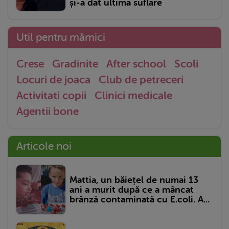
și-a dat ultima suflare
Util pentru mămici
Crese
Gradinite
After school
Scoli
Locuri de joaca
Club de petreceri
Activitati copii
Clinici medicale
Agentii bone
Articole noi
Mattia, un băiețel de numai 13
ani a murit după ce a mâncat
brânză contaminată cu E.coli. A...