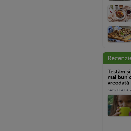
Recenzi
Testăm și
mai bun c
vreodată
GABRIELA PALA