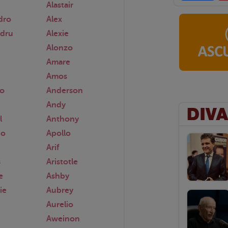
Alastair
dro
Alex
ndru
Alexie
Alonzo
Amare
Amos
o
Anderson
Andy
l
Anthony
io
Apollo
Arif
s
Aristotle
e
Ashby
ie
Aubrey
Aurelio
Aweinon