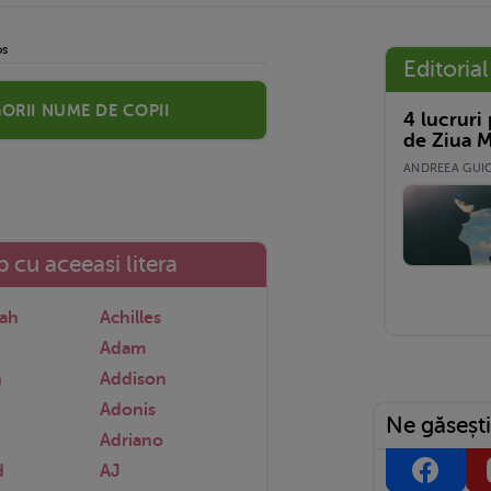
os
Editorial
orii nume de copii
4 lucruri
de Ziua M
ANDREEA GUICĂ
 cu aceeasi litera
lah
Achilles
Adam
h
Addison
Adonis
Ne găsești
Adriano
d
AJ