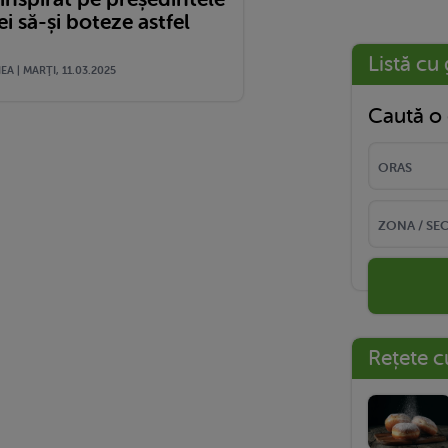
 să-și boteze astfel
Listă cu 
A | MARŢI, 11.03.2025
Caută o 
Rețete c