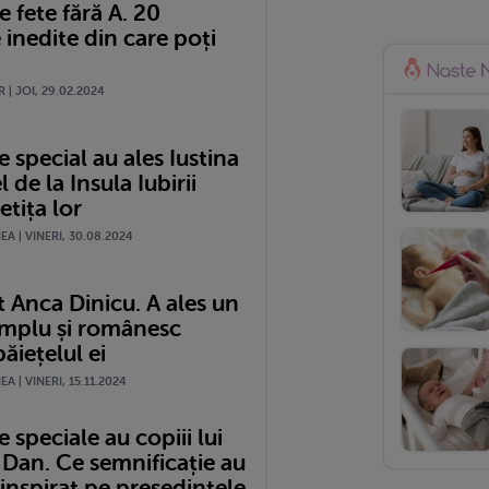
 fete fără A. 20
 inedite din care poți
 | JOI, 29.02.2024
special au ales Iustina
l de la Insula Iubirii
etița lor
A | VINERI, 30.08.2024
 Anca Dinicu. A ales un
mplu și românesc
ăiețelul ei
A | VINERI, 15.11.2024
speciale au copiii lui
 Dan. Ce semnificație au
a inspirat pe președintele