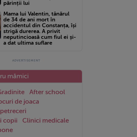
părinții lui
Mama lui Valentin, tânărul
de 34 de ani mort în
accidentul din Constanța, își
strigă durerea. A privit
neputincioasă cum fiul ei și-
a dat ultima suflare
tru mămici
radinite
After school
ocuri de joaca
petreceri
i copii
Clinici medicale
 bone