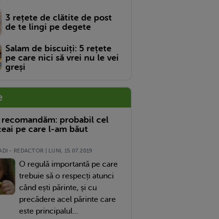
3 rețete de clătite de post
de te lingi pe degete
Salam de biscuiți: 5 rețete
pe care nici să vrei nu le vei
greși
e
 recomandăm: probabil cel
eai pe care l-am băut
DI - REDACTOR | LUNI, 15.07.2019
O regulă importantă pe care
trebuie să o respecți atunci
când ești părinte, și cu
precădere acel părinte care
este principalul...