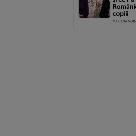
României
copiii
MARIANA VOINE