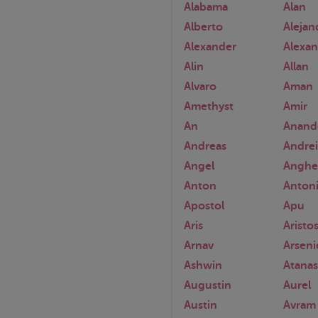
Alabama
Alan
Alberto
Alejan
Alexander
Alexa
Alin
Allan
Alvaro
Aman
Amethyst
Amir
An
Anand
Andreas
Andrei
Angel
Anghe
Anton
Anton
Apostol
Apu
Aris
Aristo
Arnav
Arseni
Ashwin
Atanas
Augustin
Aurel
Austin
Avram