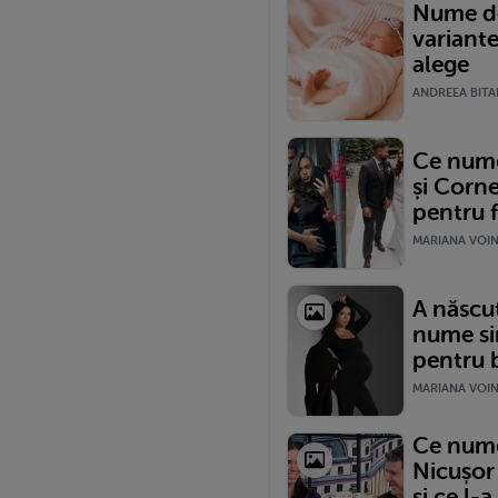
Nume de
variante
alege
ANDREEA BITAR
Ce nume 
și Corne
pentru f
MARIANA VOINE
A născut
nume si
pentru b
MARIANA VOINE
Ce nume 
Nicușor
și ce l-