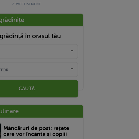
grădinițe
grădință în orașul tău
CAUTĂ
ulinare
Mâncăruri de post: rețete
care vor încânta și copiii