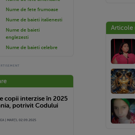
Nume de fete frumoase
Nume de baieti italienesti
Articole
Nume de baieti
englezesti
Nume de baieti celebre
are
 copii interzise în 2025
nia, potrivit Codului
A | MARŢI, 02.09.2025