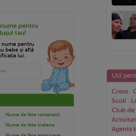
 nume pentru
ușul tau!
n nume pentru
tău bebe și află
ficația lui.
Util pen
Crese
G
Scoli
L
Club de 
Nume de fete romanesti
Activitat
Nume de fete indiene
Agentii
Nume de fete americane