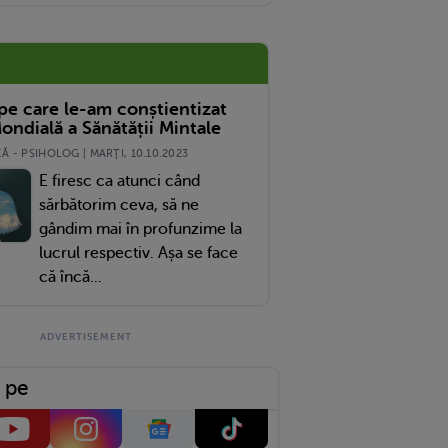
 pe care le-am conștientizat
ondială a Sănătății Mintale
 - PSIHOLOG | MARŢI, 10.10.2023
E firesc ca atunci când
sărbătorim ceva, să ne
gândim mai în profunzime la
lucrul respectiv. Așa se face
că încă...
 pe