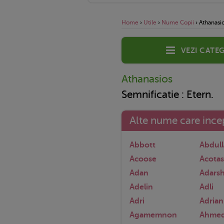
Home
›
Utile
›
Nume Copii
›
Athanasi
Vezi categ
Athanasios
Semnificatie : Etern.
Alte nume care incep
Abbott
Abdul
Acoose
Acotas
Adan
Adars
Adelin
Adli
Adri
Adrian
Agamemnon
Ahme