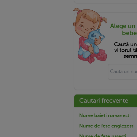
Alege un
bebel
Caută u
viitorul 
semni
Cautari frecvente
Nume baieti romanesti
Nume de fete englezesti
Nume de fete rusesti