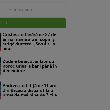
 noi
Cristina, o tânără de 27 de
ani și mama a trei copii își
strigă durerea. „Soțul și-a
adus...
Zodiile binecuvântate cu
noroc uriaș la bani până în
decembrie
Andreea, o fetiță de 11 ani
din Bacău a dispărut fără
urmă de mai bine de 3 zile