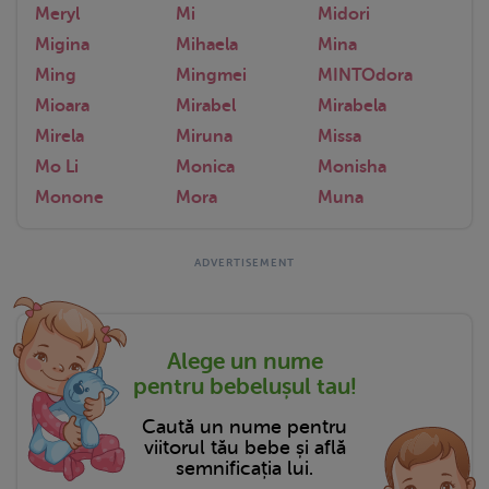
Meryl
Mi
Midori
Migina
Mihaela
Mina
Ming
Mingmei
MINTOdora
Mioara
Mirabel
Mirabela
Mirela
Miruna
Missa
Mo Li
Monica
Monisha
Monone
Mora
Muna
Alege un nume
pentru bebelușul tau!
Caută un nume pentru
viitorul tău bebe și află
semnificația lui.