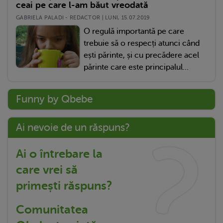
ceai pe care l-am băut vreodată
GABRIELA PALADI - REDACTOR | LUNI, 15.07.2019
O regulă importantă pe care
trebuie să o respecți atunci când
ești părinte, și cu precădere acel
părinte care este principalul...
Funny by Qbebe
Ai nevoie de un răspuns?
Ai o întrebare la
care vrei să
primești răspuns?
Comunitatea