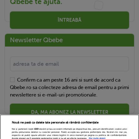
Qbebe te ajută.
ÎNTREABĂ
Newsletter Qbebe
Confirm ca am peste 16 ani si sunt de acord ca
Qbebe.ro sa colecteze adresa de email pentru a primi
newslettere si e-mail-uri promotionale.
DA, MA ABONEZ LA NEWSLETTER
Nouă ne pasă ca datele tale personale să rămână confidențiale
Noi și partenerii noștri
1019
stocăm și/sau accesăm informații pe dispozitivul dvs., precum identificatorii cookie unici
pentru prelucrarea datelor cu caracter personal. Puteți accepta sau gestiona preferințele dvs. făcând clic mai jos,
respectiv vă puteți opune utilizării unui interes legitim în orice moment pe pagina cu politica de confidențialitate.
Aceste alegeri vor fi raportate partenerilor noștri și nu vă vor afecta navigarea.
Mai multe detalii