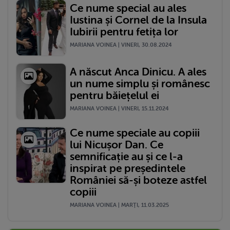
Ce nume special au ales
Iustina și Cornel de la Insula
Iubirii pentru fetița lor
MARIANA VOINEA | VINERI, 30.08.2024
A născut Anca Dinicu. A ales
un nume simplu și românesc
pentru băiețelul ei
MARIANA VOINEA | VINERI, 15.11.2024
Ce nume speciale au copiii
lui Nicușor Dan. Ce
semnificație au și ce l-a
inspirat pe președintele
României să-și boteze astfel
copiii
MARIANA VOINEA | MARŢI, 11.03.2025