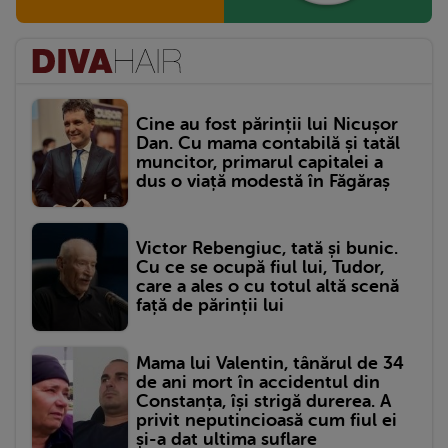
Cine au fost părinții lui Nicușor
Dan. Cu mama contabilă și tatăl
muncitor, primarul capitalei a
dus o viață modestă în Făgăraș
Victor Rebengiuc, tată și bunic.
Cu ce se ocupă fiul lui, Tudor,
care a ales o cu totul altă scenă
față de părinții lui
Mama lui Valentin, tânărul de 34
de ani mort în accidentul din
Constanța, își strigă durerea. A
privit neputincioasă cum fiul ei
și-a dat ultima suflare