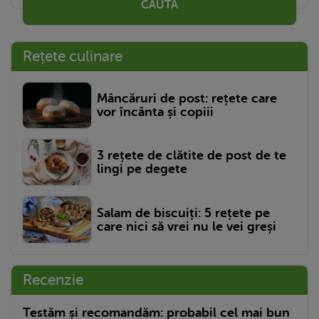
CAUTĂ
Rețete culinare
Mâncăruri de post: rețete care
vor încânta și copiii
3 rețete de clătite de post de te
lingi pe degete
Salam de biscuiți: 5 rețete pe
care nici să vrei nu le vei greși
Recenzie
Testăm și recomandăm: probabil cel mai bun