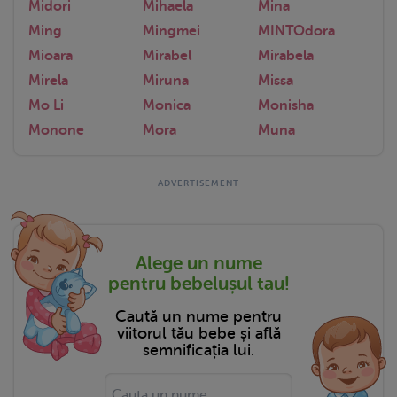
Midori
Mihaela
Mina
Ming
Mingmei
MINTOdora
Mioara
Mirabel
Mirabela
Mirela
Miruna
Missa
Mo Li
Monica
Monisha
Monone
Mora
Muna
Alege un nume
pentru bebelușul tau!
Caută un nume pentru
viitorul tău bebe și află
semnificația lui.