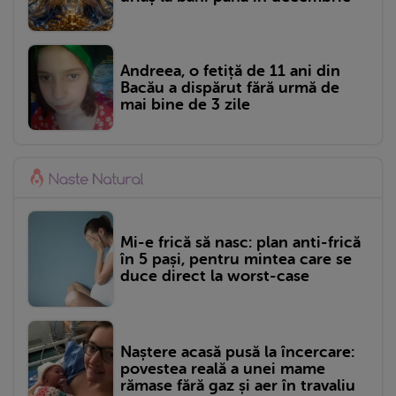
Andreea, o fetiță de 11 ani din
Bacău a dispărut fără urmă de
mai bine de 3 zile
Mi-e frică să nasc: plan anti-frică
în 5 pași, pentru mintea care se
duce direct la worst-case
Naștere acasă pusă la încercare:
povestea reală a unei mame
rămase fără gaz și aer în travaliu