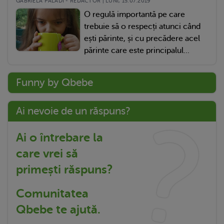
GABRIELA PALADI - REDACTOR | LUNI, 15.07.2019
O regulă importantă pe care
trebuie să o respecți atunci când
ești părinte, și cu precădere acel
părinte care este principalul...
Funny by Qbebe
Ai nevoie de un răspuns?
Ai o întrebare la
care vrei să
primești răspuns?
Comunitatea
Qbebe te ajută.