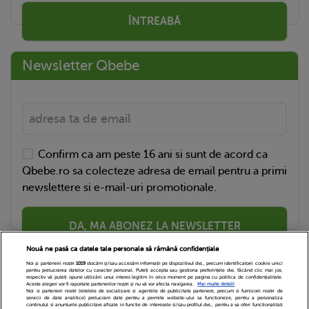
ÎNTREABĂ
Newsletter Qbebe
Confirm ca am peste 16 ani si sunt de acord ca
Qbebe.ro sa colecteze adresa de email pentru a primi
newslettere si e-mail-uri promotionale.
DA, MA ABONEZ LA NEWSLETTER
Nouă ne pasă ca datele tale personale să rămână confidențiale
Noi și partenerii noștri
1019
stocăm și/sau accesăm informații pe dispozitivul dvs., precum identificatorii cookie unici
pentru prelucrarea datelor cu caracter personal. Puteți accepta sau gestiona preferințele dvs. făcând clic mai jos,
respectiv vă puteți opune utilizării unui interes legitim în orice moment pe pagina cu politica de confidențialitate.
Aceste alegeri vor fi raportate partenerilor noștri și nu vă vor afecta navigarea.
Mai multe detalii
Noi si partenerii nostri (retelele de socializare si agentiile de publicitate partenere, precum si furnizorii nostri de
servicii de date analitice) prelucram date pentru a permite website-ului sa functioneze, pentru a personaliza
continutul si anunturile publicitare afisate in functie de interesele si/sau profilul dvs., pentru a va oferi functionalitati