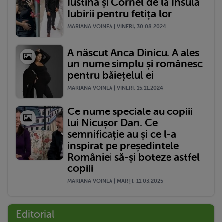
Iustina și Cornel de la Insula
Iubirii pentru fetița lor
MARIANA VOINEA | VINERI, 30.08.2024
A născut Anca Dinicu. A ales
un nume simplu și românesc
pentru băiețelul ei
MARIANA VOINEA | VINERI, 15.11.2024
Ce nume speciale au copiii
lui Nicușor Dan. Ce
semnificație au și ce l-a
inspirat pe președintele
României să-și boteze astfel
copiii
MARIANA VOINEA | MARŢI, 11.03.2025
Editorial