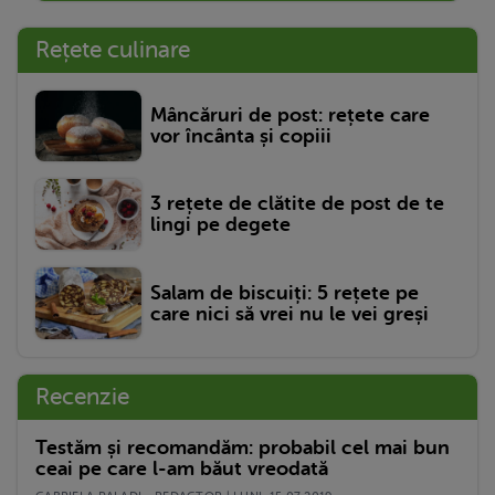
Rețete culinare
Mâncăruri de post: rețete care
vor încânta și copiii
3 rețete de clătite de post de te
lingi pe degete
Salam de biscuiți: 5 rețete pe
care nici să vrei nu le vei greși
Recenzie
Testăm și recomandăm: probabil cel mai bun
ceai pe care l-am băut vreodată