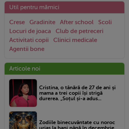
Util pentru mămici
Crese
Gradinite
After school
Scoli
Locuri de joaca
Club de petreceri
Activitati copii
Clinici medicale
Agentii bone
Articole noi
Cristina, o tânără de 27 de ani și
mama a trei copii își strigă
durerea. „Soțul și-a adus...
Zodiile binecuvântate cu noroc
uriaș la bani până în decembrie