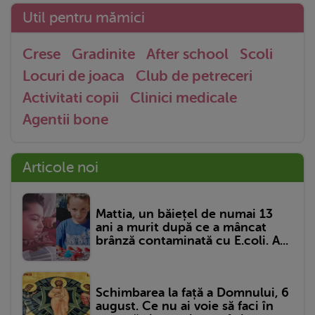
Util pentru mămici
Crese
Gradinite
After school
Scoli
Locuri de joaca
Club de petreceri
Activitati copii
Clinici medicale
Agentii bone
Articole noi
Mattia, un băiețel de numai 13
ani a murit după ce a mâncat
brânză contaminată cu E.coli. A...
Schimbarea la față a Domnului, 6
august. Ce nu ai voie să faci în