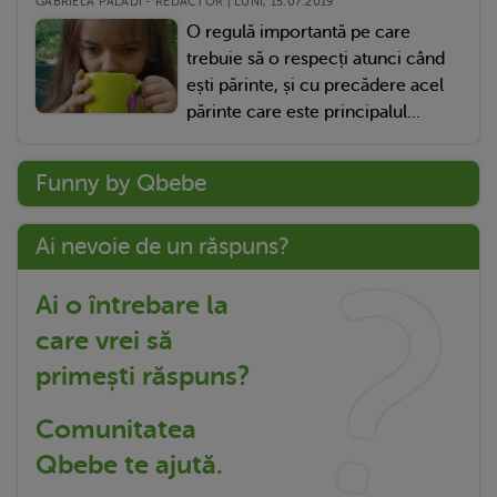
GABRIELA PALADI - REDACTOR | LUNI, 15.07.2019
O regulă importantă pe care
trebuie să o respecți atunci când
ești părinte, și cu precădere acel
părinte care este principalul...
Funny by Qbebe
Ai nevoie de un răspuns?
Ai o întrebare la
care vrei să
primești răspuns?
Comunitatea
Qbebe te ajută.