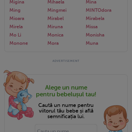
Migina
Mihaela
Mina
Ming
Mingmei
MINTOdora
Mioara
Mirabel
Mirabela
Mirela
Miruna
Missa
Mo Li
Monica
Monisha
Monone
Mora
Muna
Alege un nume
pentru bebelușul tau!
Caută un nume pentru
viitorul tău bebe și află
semnificația lui.