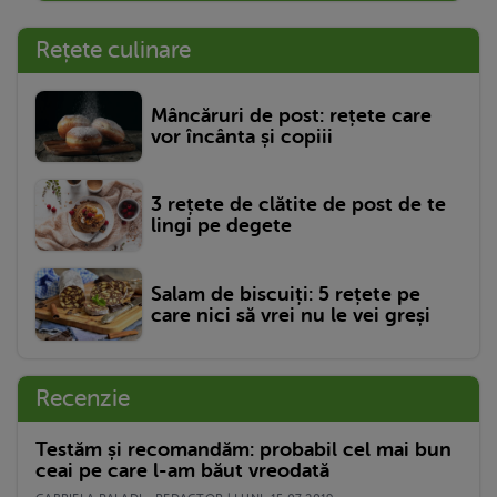
Rețete culinare
Mâncăruri de post: rețete care
vor încânta și copiii
3 rețete de clătite de post de te
lingi pe degete
Salam de biscuiți: 5 rețete pe
care nici să vrei nu le vei greși
Recenzie
Testăm și recomandăm: probabil cel mai bun
ceai pe care l-am băut vreodată