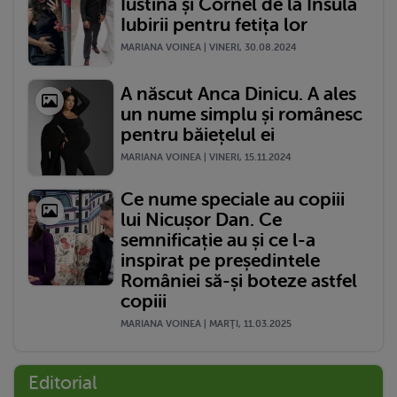
Iustina și Cornel de la Insula
Iubirii pentru fetița lor
MARIANA VOINEA | VINERI, 30.08.2024
A născut Anca Dinicu. A ales
un nume simplu și românesc
pentru băiețelul ei
MARIANA VOINEA | VINERI, 15.11.2024
Ce nume speciale au copiii
lui Nicușor Dan. Ce
semnificație au și ce l-a
inspirat pe președintele
României să-și boteze astfel
copiii
MARIANA VOINEA | MARŢI, 11.03.2025
Editorial