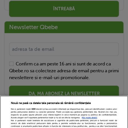
ÎNTREABĂ
Newsletter Qbebe
Confirm ca am peste 16 ani si sunt de acord ca
Qbebe.ro sa colecteze adresa de email pentru a primi
newslettere si e-mail-uri promotionale.
DA, MA ABONEZ LA NEWSLETTER
Nouă ne pasă ca datele tale personale să rămână confidențiale
Noi și partenerii noștri
1019
stocăm și/sau accesăm informații pe dispozitivul dvs., precum identificatorii cookie unici
pentru prelucrarea datelor cu caracter personal. Puteți accepta sau gestiona preferințele dvs. făcând clic mai jos,
respectiv vă puteți opune utilizării unui interes legitim în orice moment pe pagina cu politica de confidențialitate.
Aceste alegeri vor fi raportate partenerilor noștri și nu vă vor afecta navigarea.
Mai multe detalii
Noi si partenerii nostri (retelele de socializare si agentiile de publicitate partenere, precum si furnizorii nostri de
servicii de date analitice) prelucram date pentru a permite website-ului sa functioneze, pentru a personaliza
continutul si anunturile publicitare afisate in functie de interesele si/sau profilul dvs., pentru a va oferi functionalitati