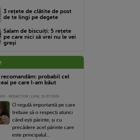
3 rețete de clătite de post
de te lingi pe degete
Salam de biscuiți: 5 rețete
pe care nici să vrei nu le vei
greși
e
 recomandăm: probabil cel
eai pe care l-am băut
DI - REDACTOR | LUNI, 15.07.2019
O regulă importantă pe care
trebuie să o respecți atunci
când ești părinte, și cu
precădere acel părinte care
este principalul...