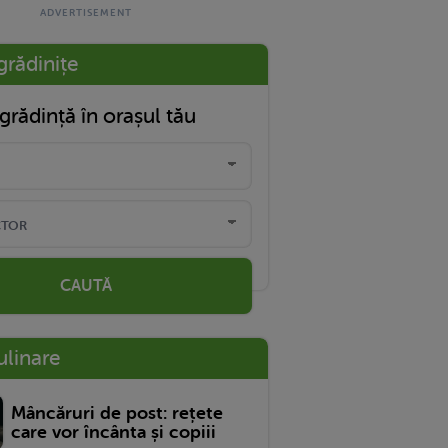
grădinițe
grădință în orașul tău
CAUTĂ
ulinare
Mâncăruri de post: rețete
care vor încânta și copiii