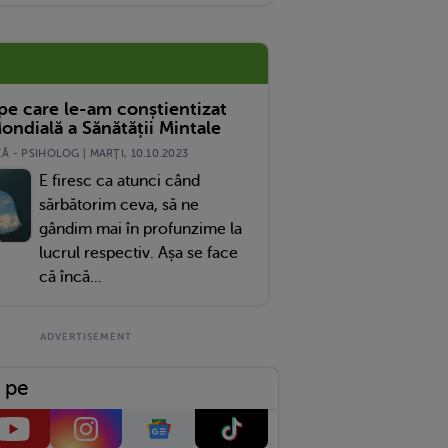
 pe care le-am conștientizat
ondială a Sănătății Mintale
 - PSIHOLOG | MARŢI, 10.10.2023
E firesc ca atunci când
sărbătorim ceva, să ne
gândim mai în profunzime la
lucrul respectiv. Așa se face
că încă...
 pe