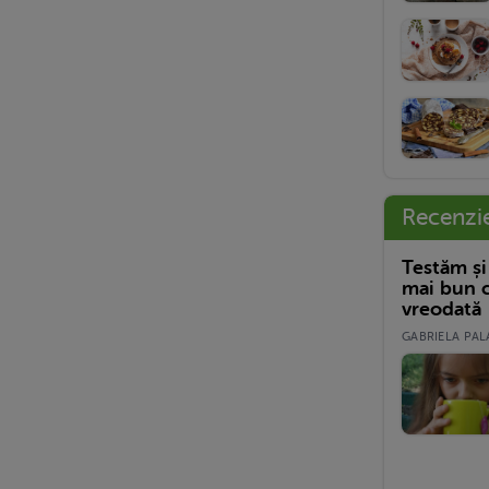
Recenzi
Testăm și
mai bun c
vreodată
GABRIELA PALA