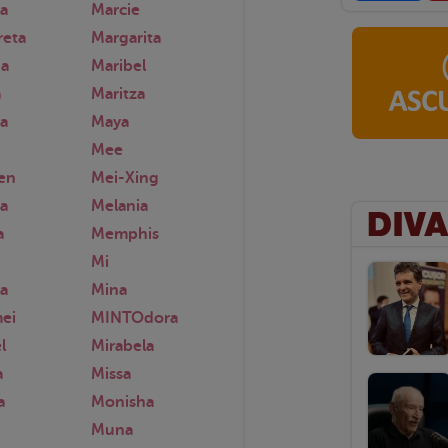
a
Marcie
reta
Margarita
na
Maribel
a
Maritza
a
Maya
Mee
en
Mei-Xing
a
Melania
a
Memphis
Mi
a
Mina
ei
MINTOdora
l
Mirabela
a
Missa
a
Monisha
Muna