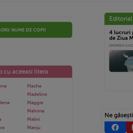
Editorial
orii nume de copii
4 lucruri
de Ziua M
ANDREEA GUICĂ
 cu aceeasi litera
ena
Macha
y
Madeline
lena
Maggie
Mahima
Ne găsești
a
Malini
ra
Manju