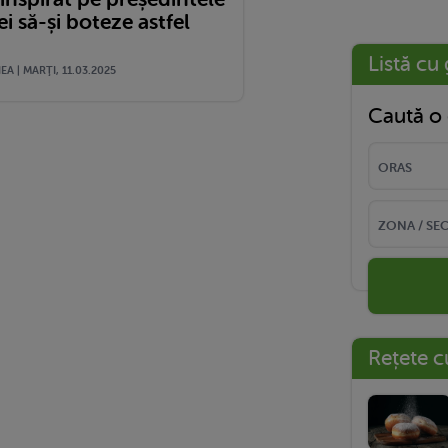
 să-și boteze astfel
Listă cu 
A | MARŢI, 11.03.2025
Caută o 
Rețete c