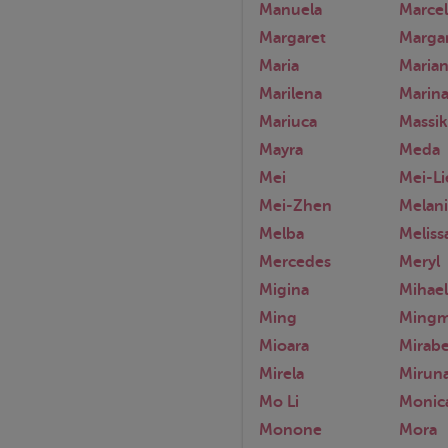
Manuela
Marcel
Margaret
Marga
Maria
Maria
Marilena
Marin
Mariuca
Massik
Mayra
Meda
Mei
Mei-Li
Mei-Zhen
Melani
Melba
Meliss
Mercedes
Meryl
Migina
Mihael
Ming
Mingm
Mioara
Mirabe
Mirela
Mirun
Mo Li
Monic
Monone
Mora