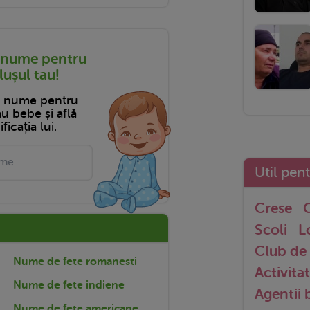
 nume pentru
ușul tau!
n nume pentru
tău bebe și află
ficația lui.
Util pen
Crese
G
Scoli
L
Club de 
Nume de fete romanesti
Activitat
Nume de fete indiene
Agentii
Nume de fete americane