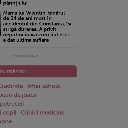
părinții lui
Mama lui Valentin, tânărul
de 34 de ani mort în
accidentul din Constanța, își
strigă durerea. A privit
neputincioasă cum fiul ei și-
a dat ultima suflare
tru mămici
radinite
After school
ocuri de joaca
petreceri
i copii
Clinici medicale
 bone