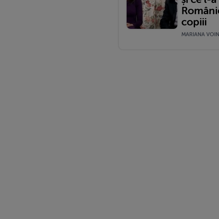
României
copiii
MARIANA VOINE