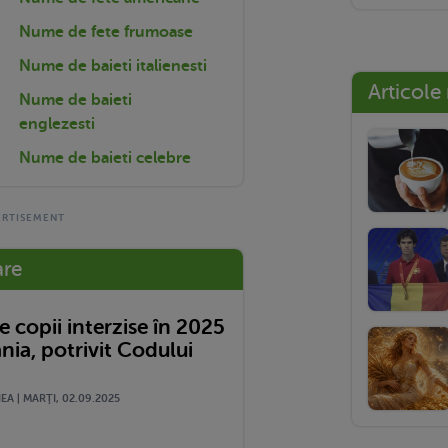
Nume de fete frumoase
Nume de baieti italienesti
Articole
Nume de baieti
englezesti
Nume de baieti celebre
are
 copii interzise în 2025
nia, potrivit Codului
A | MARŢI, 02.09.2025