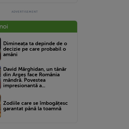
 noi
Dimineața ta depinde de o
decizie pe care probabil o
amâni
David Mărghidan, un tânăr
din Argeș face România
mândră. Povestea
impresionantă a...
Zodiile care se îmbogățesc
garantat până la toamnă