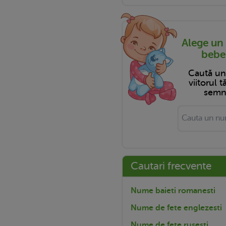
Alege un
bebel
Caută u
viitorul 
semni
Cautari frecvente
Nume baieti romanesti
Nume de fete englezesti
Nume de fete rusesti