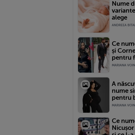
Nume de
variante
alege
ANDREEA BITAR
Ce nume 
și Corne
pentru f
MARIANA VOINE
A născut
nume si
pentru b
MARIANA VOINE
Ce nume 
Nicușor
și ce l-