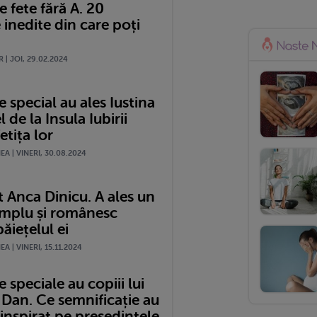
 fete fără A. 20
 inedite din care poți
 | JOI, 29.02.2024
special au ales Iustina
l de la Insula Iubirii
etița lor
A | VINERI, 30.08.2024
 Anca Dinicu. A ales un
mplu și românesc
ăiețelul ei
A | VINERI, 15.11.2024
speciale au copiii lui
 Dan. Ce semnificație au
a inspirat pe președintele