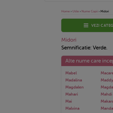
Home
›
Utile
›
Nume Copii
›
Midori
Vezi categ
Midori
Semnificatie: Verde.
Alte nume care incep
Mabel
Macar
Madalina
Madd
Magdalen
Magda
Mahari
Mahdi
Mai
Makar
Malvina
Manda