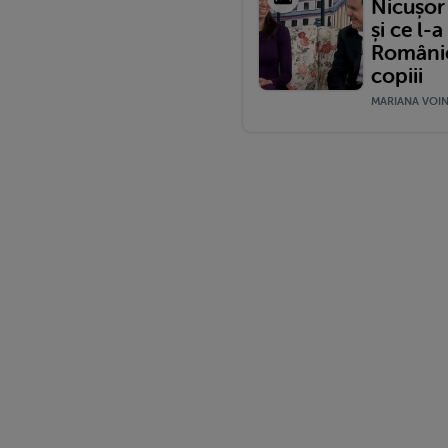
Nicușor
și ce l-
României
copiii
MARIANA VOINE