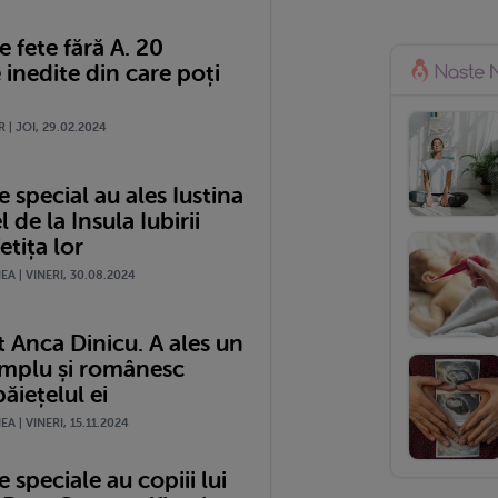
 fete fără A. 20
 inedite din care poți
 | JOI, 29.02.2024
special au ales Iustina
l de la Insula Iubirii
etița lor
A | VINERI, 30.08.2024
 Anca Dinicu. A ales un
mplu și românesc
ăiețelul ei
A | VINERI, 15.11.2024
speciale au copiii lui