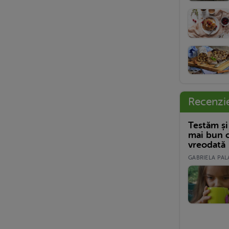
Recenzi
Testăm și
mai bun c
vreodată
GABRIELA PALA