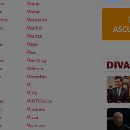
ra
Manju
a
Marcie
reta
Margarita
na
Maribel
a
Maritza
a
Maya
Mee
en
Mei-Xing
a
Melania
a
Memphis
Mi
a
Mina
ei
MINTOdora
l
Mirabela
a
Missa
a
Monisha