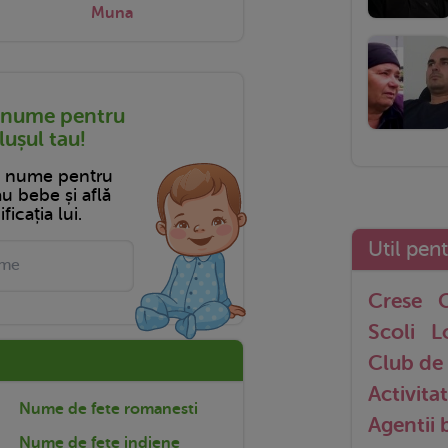
Muna
 nume pentru
ușul tau!
n nume pentru
tău bebe și află
ficația lui.
Util pen
Crese
G
Scoli
L
Club de 
Activitat
Nume de fete romanesti
Agentii
Nume de fete indiene