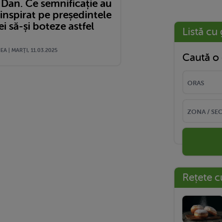
 Dan. Ce semnificație au
a inspirat pe președintele
 să-și boteze astfel
Listă cu 
A | MARŢI, 11.03.2025
Caută o 
Rețete c