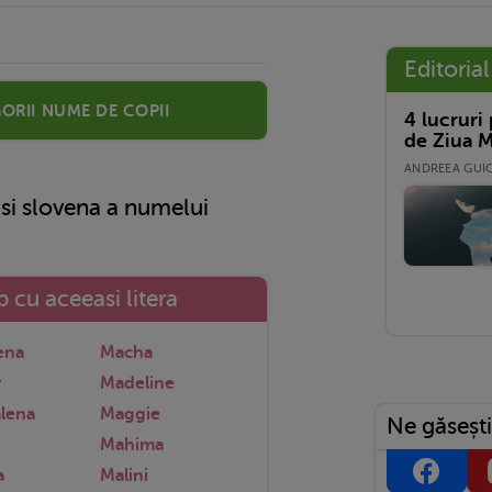
Editorial
orii nume de copii
4 lucruri
de Ziua M
ANDREEA GUICĂ
 slovena a numelui
 cu aceeasi litera
ena
Macha
y
Madeline
lena
Maggie
Ne găsești
Mahima
a
Malini