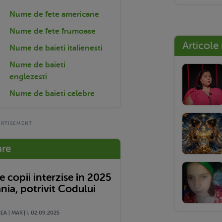
Nume de fete americane
Nume de fete frumoase
Articole
Nume de baieti italienesti
Nume de baieti
englezesti
Nume de baieti celebre
are
 copii interzise în 2025
nia, potrivit Codului
A | MARŢI, 02.09.2025