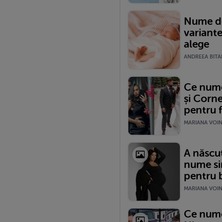
Nume de
variante
alege
ANDREEA BITAR
Ce nume 
și Corne
pentru f
MARIANA VOINE
A născut
nume si
pentru b
MARIANA VOINE
Ce nume 