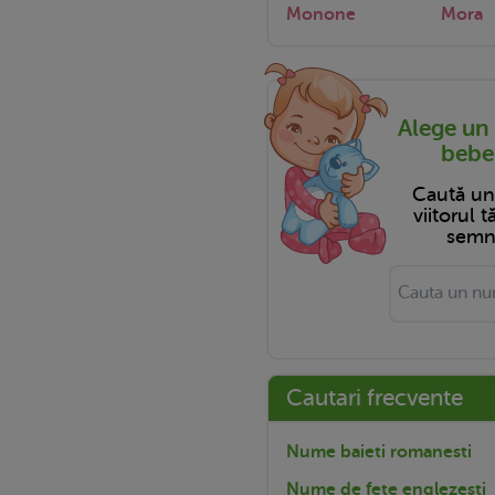
Monone
Mora
Alege un
bebel
Caută u
viitorul 
semni
Cautari frecvente
Nume baieti romanesti
Nume de fete englezesti