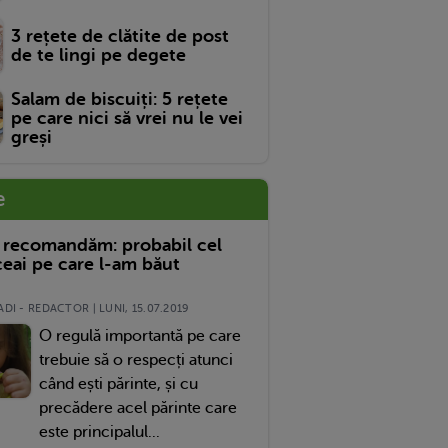
3 rețete de clătite de post
de te lingi pe degete
Salam de biscuiți: 5 rețete
pe care nici să vrei nu le vei
greși
e
 recomandăm: probabil cel
eai pe care l-am băut
DI - REDACTOR | LUNI, 15.07.2019
O regulă importantă pe care
trebuie să o respecți atunci
când ești părinte, și cu
precădere acel părinte care
este principalul...