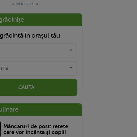
grădinițe
grădință în orașul tău
CAUTĂ
ulinare
Mâncăruri de post: rețete
care vor încânta și copiii