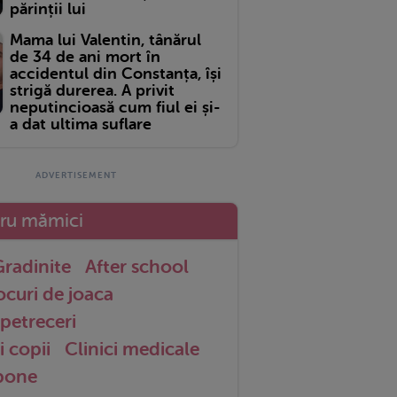
părinții lui
Mama lui Valentin, tânărul
de 34 de ani mort în
accidentul din Constanța, își
strigă durerea. A privit
neputincioasă cum fiul ei și-
a dat ultima suflare
tru mămici
radinite
After school
ocuri de joaca
petreceri
i copii
Clinici medicale
 bone