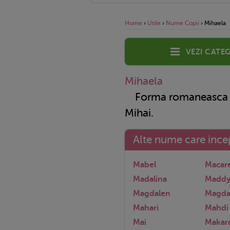
Home
›
Utile
›
Nume Copii
›
Mihaela
Vezi categ
Mihaela
Forma romaneasca si
Mihai
.
Alte nume care incep
Mabel
Macar
Madalina
Madd
Magdalen
Magda
Mahari
Mahdi
Mai
Makar