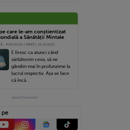
 pe care le-am conștientizat
ondială a Sănătății Mintale
 - PSIHOLOG | MARŢI, 10.10.2023
E firesc ca atunci când
sărbătorim ceva, să ne
gândim mai în profunzime la
lucrul respectiv. Așa se face
că încă...
 pe