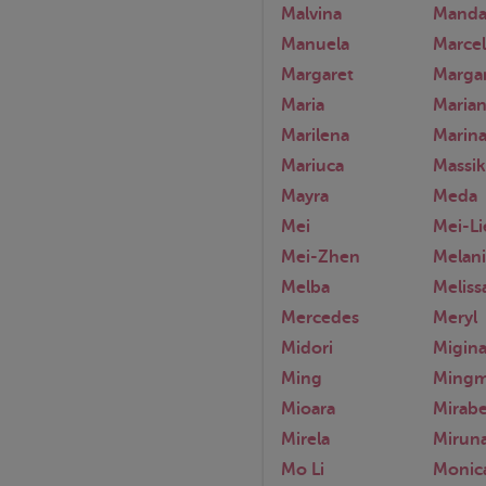
Malvina
Manda
Manuela
Marcel
Margaret
Marga
Maria
Maria
Marilena
Marin
Mariuca
Massik
Mayra
Meda
Mei
Mei-Li
Mei-Zhen
Melani
Melba
Meliss
Mercedes
Meryl
Midori
Migin
Ming
Mingm
Mioara
Mirabe
Mirela
Mirun
Mo Li
Monic