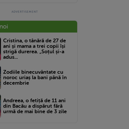
 noi
Cristina, o tânără de 27 de
ani și mama a trei copii își
strigă durerea. „Soțul și-a
adus...
Zodiile binecuvântate cu
noroc uriaș la bani până în
decembrie
Andreea, o fetiță de 11 ani
din Bacău a dispărut fără
urmă de mai bine de 3 zile