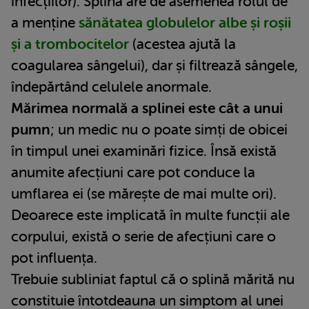
infecțiilor). Splina are de asemenea rolul de
a menține
sănătatea globulelor albe și roșii
și a trombocitelor
(acestea ajută la
coagularea sângelui), dar și filtrează sângele,
îndepărtând celulele anormale.
Mărimea normală a splinei este cât a unui
pumn
; un medic nu o poate simți de obicei
în timpul unei examinări fizice. Însă există
anumite afecțiuni care pot conduce la
umflarea ei (se mărește de mai multe ori).
Deoarece este implicată în multe funcții ale
corpului, există o serie de afecțiuni care o
pot influența.
Trebuie subliniat faptul că o splină mărită nu
constituie întotdeauna un simptom al unei