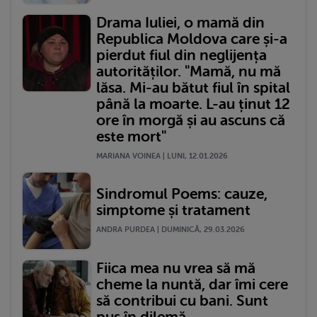
Drama Iuliei, o mamă din
Republica Moldova care și-a
pierdut fiul din neglijența
autorităților. "Mamă, nu mă
lăsa. Mi-au bătut fiul în spital
până la moarte. L-au ținut 12
ore în morgă și au ascuns că
este mort"
MARIANA VOINEA | LUNI, 12.01.2026
Sindromul Poems: cauze,
simptome și tratament
ANDRA PURDEA | DUMINICĂ, 29.03.2026
Fiica mea nu vrea să mă
cheme la nuntă, dar îmi cere
să contribui cu bani. Sunt
pus în dilemă...