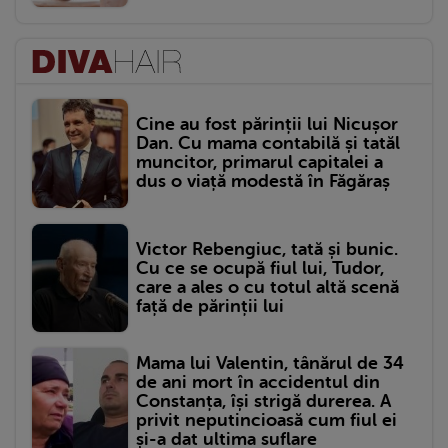
Cine au fost părinții lui Nicușor
Dan. Cu mama contabilă și tatăl
muncitor, primarul capitalei a
dus o viață modestă în Făgăraș
Victor Rebengiuc, tată și bunic.
Cu ce se ocupă fiul lui, Tudor,
care a ales o cu totul altă scenă
față de părinții lui
Mama lui Valentin, tânărul de 34
de ani mort în accidentul din
Constanța, își strigă durerea. A
privit neputincioasă cum fiul ei
și-a dat ultima suflare