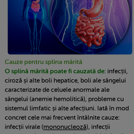
Cauze pentru splina mărită
O splină mărită poate fi cauzată de:
infecții,
ciroză și alte boli hepatice, boli ale sângelui
caracterizate de celuele anormale ale
sângelui (anemie hemolitică), probleme cu
sistemul limfatic și alte afecțiuni. Iată în mod
concret cele mai frecvent întâlnite cauze:
infecții virale (
mononucleoză
), infecții