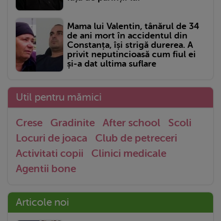
Mama lui Valentin, tânărul de 34
de ani mort în accidentul din
Constanța, își strigă durerea. A
privit neputincioasă cum fiul ei
și-a dat ultima suflare
Util pentru mămici
Crese
Gradinite
After school
Scoli
Locuri de joaca
Club de petreceri
Activitati copii
Clinici medicale
Agentii bone
Articole noi