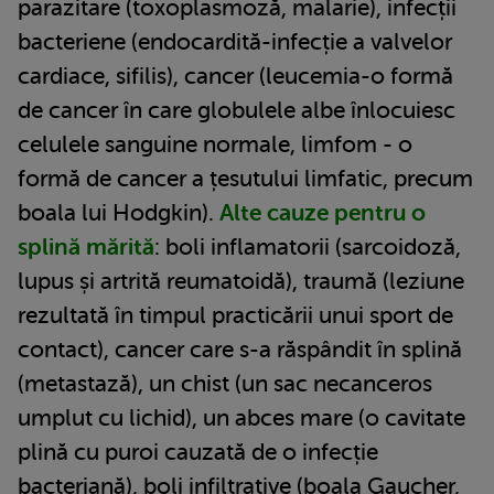
parazitare (toxoplasmoză, malarie), infecții
bacteriene (endocardită-infecție a valvelor
cardiace, sifilis), cancer (leucemia-o formă
de cancer în care globulele albe înlocuiesc
celulele sanguine normale, limfom - o
formă de cancer a țesutului limfatic, precum
boala lui Hodgkin).
Alte cauze pentru o
splină mărită
: boli inflamatorii (sarcoidoză,
lupus și artrită reumatoidă), traumă (leziune
rezultată în timpul practicării unui sport de
contact), cancer care s-a răspândit în splină
(metastază), un chist (un sac necanceros
umplut cu lichid), un abces mare (o cavitate
plină cu puroi cauzată de o infecție
bacteriană), boli infiltrative (boala Gaucher,