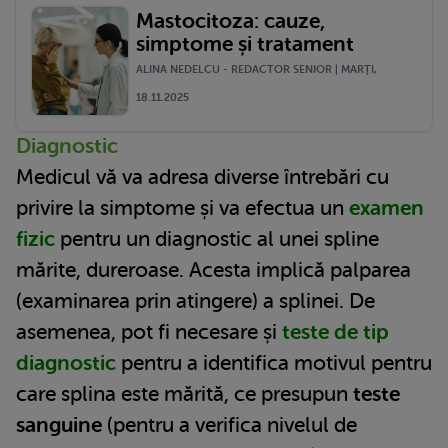
Mastocitoza: cauze,
simptome și tratament
ALINA NEDELCU - REDACTOR SENIOR | MARŢI,
18.11.2025
Diagnostic
Medicul vă va adresa diverse întrebări cu
privire la simptome și va efectua un
examen
fizic
pentru un diagnostic al unei spline
mărite, dureroase. Acesta implică palparea
(examinarea prin atingere) a splinei. De
asemenea, pot fi necesare și
teste de tip
diagnostic
pentru a identifica motivul pentru
care splina este mărită, ce presupun
teste
sanguine
(pentru a verifica nivelul de