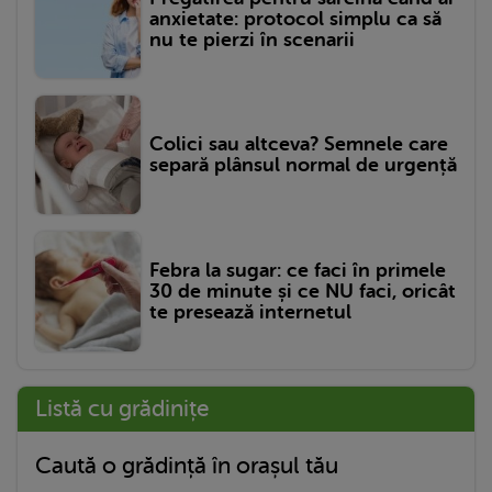
anxietate: protocol simplu ca să
nu te pierzi în scenarii
Colici sau altceva? Semnele care
separă plânsul normal de urgență
Febra la sugar: ce faci în primele
30 de minute și ce NU faci, oricât
te presează internetul
Listă cu grădinițe
Caută o grădință în orașul tău