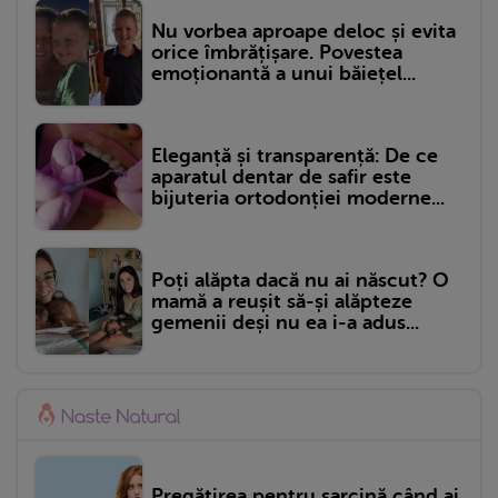
Nu vorbea aproape deloc și evita
orice îmbrățișare. Povestea
emoționantă a unui băiețel...
Eleganță și transparență: De ce
aparatul dentar de safir este
bijuteria ortodonției moderne...
Poți alăpta dacă nu ai născut? O
mamă a reușit să-și alăpteze
gemenii deși nu ea i-a adus...
Pregătirea pentru sarcină când ai