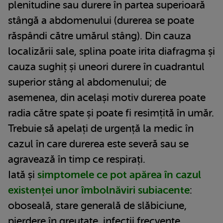
plenitudine sau durere în partea superioară
stângă a abdomenului (durerea se poate
răspândi către umărul stâng). Din cauza
localizării sale, splina poate irita diafragma și
cauza sughiț și uneori durere în cuadrantul
superior stâng al abdomenului; de
asemenea, din același motiv durerea poate
radia către spate și poate fi resimțită în umăr.
Trebuie să apelați de urgență la medic în
cazul în care durerea este severă sau se
agravează în timp ce respirați.
Iată și
simptomele ce pot apărea în cazul
existenței unor îmbolnăviri subiacente
:
oboseală, stare generală de slăbiciune,
pierdere în greutate, infecții frecvente,