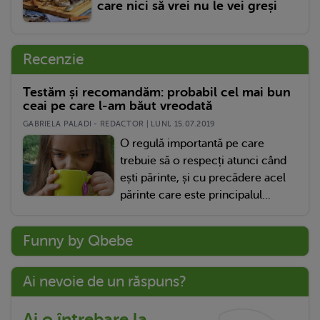
care nici să vrei nu le vei greși
Recenzie
Testăm și recomandăm: probabil cel mai bun
ceai pe care l-am băut vreodată
GABRIELA PALADI - REDACTOR | LUNI, 15.07.2019
O regulă importantă pe care
trebuie să o respecți atunci când
ești părinte, și cu precădere acel
părinte care este principalul...
Funny by Qbebe
Ai nevoie de un răspuns?
Ai o întrebare la