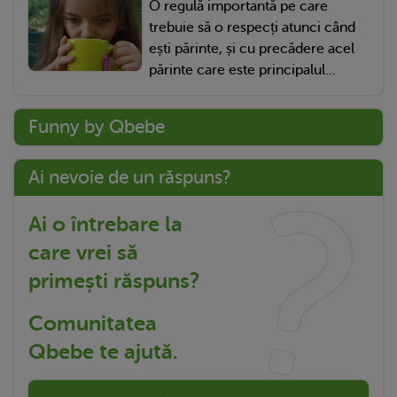
O regulă importantă pe care
trebuie să o respecți atunci când
ești părinte, și cu precădere acel
părinte care este principalul...
Funny by Qbebe
Ai nevoie de un răspuns?
Ai o întrebare la
care vrei să
primești răspuns?
Comunitatea
Qbebe te ajută.